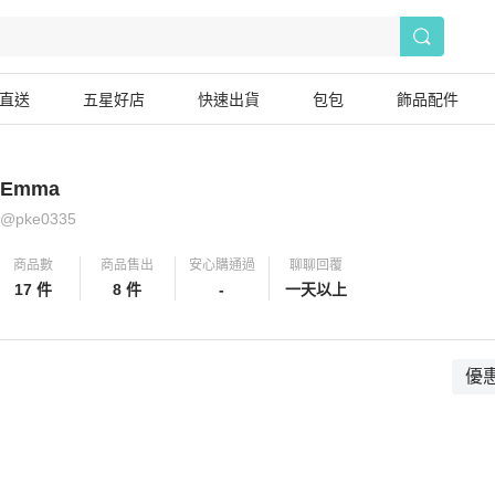
直送
五星好店
快速出貨
包包
飾品配件
Emma
@
pke0335
商品數
商品售出
安心購通過
聊聊回覆
17 件
8 件
-
一天以上
優