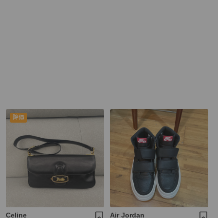
降價
Celine
Air Jordan