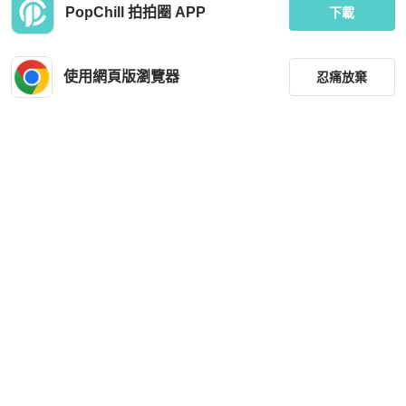
PopChill 拍拍圈 APP
下載
近新閒置品
本地
免運
使用網頁版瀏覽器
忍痛放棄
篩選
重設
品牌
分類
尺寸
價格