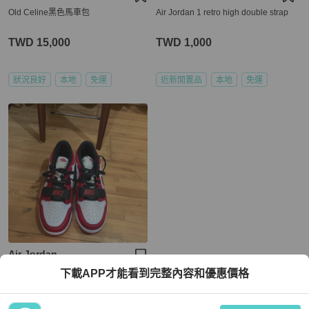
Old Celine黑色馬車包
Air Jordan 1 retro high double strap
TWD 15,000
TWD 1,000
狀況良好
本地
免運
近新閒置品
本地
免運
Air Jordan
Nike Air Jordan 芝加哥配色
下載APP才能看到完整內容和優惠價格
TWD 1,200