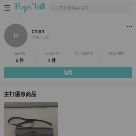
在此賣場內搜尋
chien
R
@
r104140
商品數
商品售出
安心購通過
聊聊回覆
5 件
1 件
-
-
追蹤
主打優惠商品