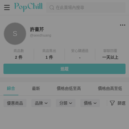
在此賣場內搜尋
許書芹
S
@
seedhuang
商品數
商品售出
安心購通過
聊聊回覆
2 件
1 件
-
一天以上
追蹤
綜合
最新
價格由低至高
價格由高至低
優惠商品
品牌
分類
價格
篩選