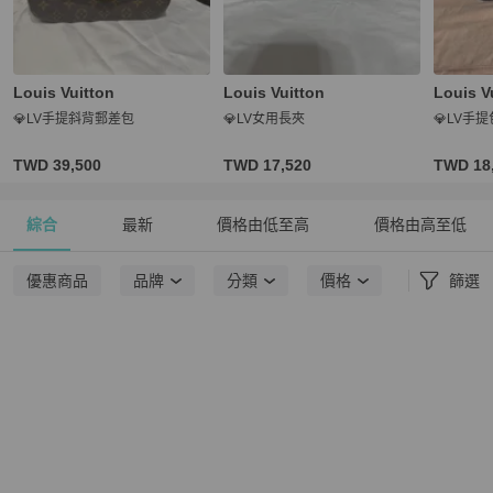
Louis Vuitton
Louis Vuitton
Louis V
💎LV手提斜背郵差包
💎LV女用長夾
💎LV手提
TWD 39,500
TWD 17,520
TWD 18
綜合
最新
價格由低至高
價格由高至低
優惠商品
品牌
分類
價格
篩選