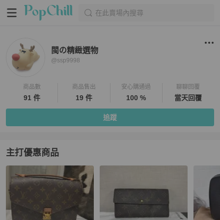
在此賣場內搜尋
閩の精緻選物
@
ssp9998
商品數
商品售出
安心購通過
聊聊回覆
91 件
19 件
100 %
當天回覆
追蹤
主打優惠商品