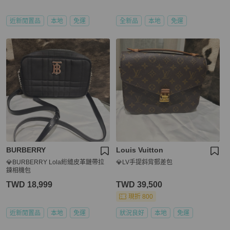
近新閒置品
本地
免運
全新品
本地
免運
BURBERRY
Louis Vuitton
💎BURBERRY Lola絎縫皮革鏈帶拉
💎LV手提斜背郵差包
鍊相機包
TWD 18,999
TWD 39,500
現折 800
近新閒置品
本地
免運
狀況良好
本地
免運