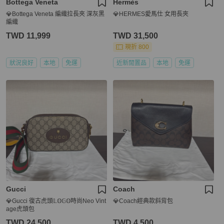
Bottega Veneta
Hermès
💎Bottega Veneta 編織拉長夾 深灰黑
💎HERMES愛馬仕 女用長夾
編織
TWD 11,999
TWD 31,500
現折 800
狀況良好
本地
免運
近新閒置品
本地
免運
Gucci
Coach
💎Gucci 復古虎頭𝕃𝕆𝔾𝕆時尚Neo Vint
💎Coach經典款斜背包
age虎頭包
TWD 24,500
TWD 4,500