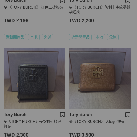
Tory Burch
Tory Burch
💎 《TORY BURCH》 拼色三折短夾
💎《TORY BURCH》防刮十字紋零錢
袋短夾
TWD 2,199
TWD 2,200
近新閒置品
本地
免運
近新閒置品
本地
免運
Tory Burch
Tory Burch
💎《TORY BURCH》長款對折錢包
💎《TORY BURCH》 大l̂ôĝô 短夾
短夾
TWD 2,300
TWD 3,500