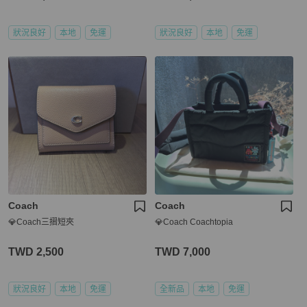
狀況良好
本地
免運
狀況良好
本地
免運
Coach
Coach
💎Coach三摺短夾
💎Coach Coachtopia
TWD 2,500
TWD 7,000
狀況良好
本地
免運
全新品
本地
免運