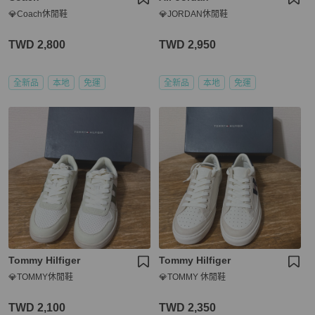
💎Coach休閒鞋
💎JORDAN休閒鞋
TWD 2,800
TWD 2,950
全新品
本地
免運
全新品
本地
免運
Tommy Hilfiger
Tommy Hilfiger
💎TOMMY休閒鞋
💎TOMMY 休閒鞋
TWD 2,100
TWD 2,350