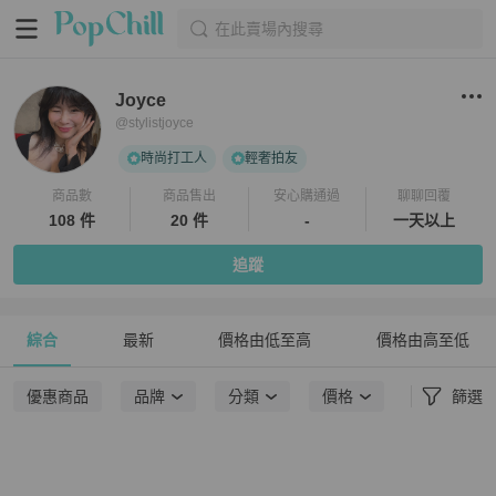
在此賣場內搜尋
Joyce
@
stylistjoyce
時尚打工人
輕奢拍友
商品數
商品售出
安心購通過
聊聊回覆
108 件
20 件
-
一天以上
追蹤
綜合
最新
價格由低至高
價格由高至低
優惠商品
品牌
分類
價格
篩選