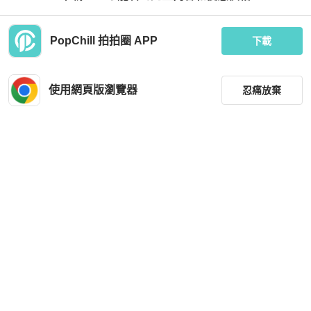
PopChill 拍拍圈 APP
下載
使用網頁版瀏覽器
忍痛放棄
篩選
重設
品牌
分類
尺寸