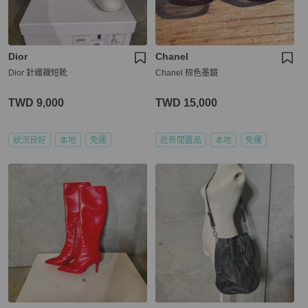
Dior
Chanel
Dior 針織襪短靴
Chanel 棕色墨鏡
TWD 9,000
TWD 15,000
狀況良好
本地
免運
近新閒置品
本地
免運