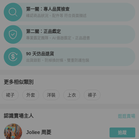
PopChill拍拍圈正品驗證、安心購檢驗流程介紹
第一關：專人品質檢查
確認商品狀況、配件等 符合頁面描述
第二關：正品鑑定
專業鑑定團隊、AI 儀器鑑定、正品證書
90 天仿品退貨
出貨錄影、防掉換封條、雙重防護包裝
更多相似類別
更多
女裝
相似商品推薦
裙子
外套
洋裝
上衣
褲子
認識賣場主人
逛逛賣場
PopChill 拍拍圈嚴選賣家
Joliee 周菱
介紹
Joliee 周菱
追蹤