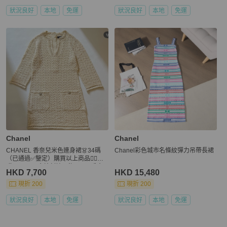
狀況良好
本地
免運
狀況良好
本地
免運
Chanel
Chanel
CHANEL 香奈兒米色連身裙👗34碼
Chanel彩色城市名條紋彈力吊帶長裙
（已通過✅鑒定）購買以上商品👆🏻送
贈CHANEL金線刺繡吊飾及N*5香水
HKD 7,700
HKD 15,480
型襟章🎁
現折 200
現折 200
狀況良好
本地
免運
狀況良好
本地
免運