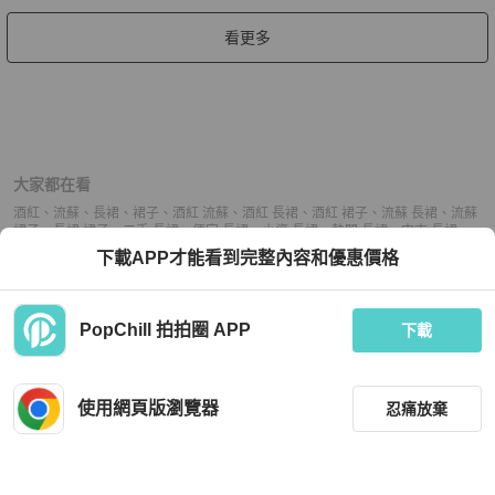
看更多
大家都在看
酒紅
、
流蘇
、
長裙
、
裙子
、
酒紅 流蘇
、
酒紅 長裙
、
酒紅 裙子
、
流蘇 長裙
、
流蘇
裙子
、
長裙 裙子
、
二手 長裙
、
便宜 長裙
、
小資 長裙
、
熱門 長裙
、
中古 長裙
、
推薦 長裙
、
二手 裙子
、
便宜 裙子
、
小資 裙子
、
熱門 裙子
、
中古 裙子
、
推薦 裙
下載APP才能看到完整內容和優惠價格
子
PopChill 拍拍圈 APP
下載
上架
使用網頁版瀏覽器
忍痛放棄
議價
購買
收藏
(
1
)
聊聊