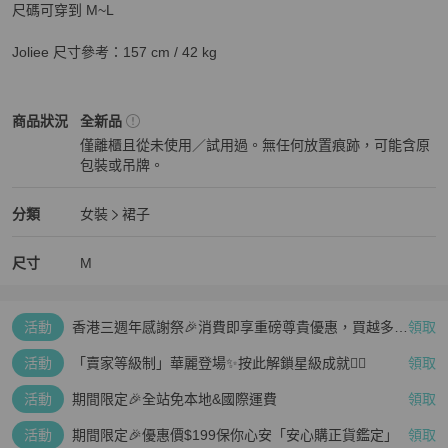
尺碼可穿到 M~L

Joliee 尺寸參考：157 cm / 42 kg
女裝
商品狀態與細節
商品狀況
全新品
僅離櫃且從未使用／試用過。無任何放置痕跡，可能含原
包裝或吊牌。
全新品
女裝
分類資訊
分類
女裝
裙子
女裝
/
裙子
推薦
尺寸
M
活動
香港三週年感謝祭🎉消費即享重磅尊貴優惠，買越多、
領取
疊越多、賺越多🤑
活動
「賣家等級制」華麗登場✨按此解鎖星級成就👆🏻
領取
活動
期間限定🎉全站免本地&國際運費
領取
活動
期間限定🎉優惠價$199保你心安「安心購正貨鑑定」
領取