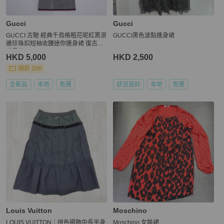
Gucci
Gucci
GUCCI 古馳 經典千鳥格粗花呢紅黑滾
GUCCI黑色波點連身裙
邊珍珠扣短袖收腰迷你連身裙 復古小
香風款
HKD 5,000
HKD 2,500
現折 200
全新品
本地
免運
狀況良好
本地
免運
Louis Vuitton
Moschino
LOUIS VUITTON｜拼色褶飾中長半身
Moschino 女裝裙