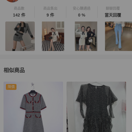
商品數
商品售出
安心購通過
聊聊回覆
142 件
9 件
0 %
當天回覆
相似商品
更多相似
女裝
推薦精品
降價