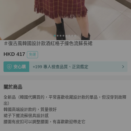
＃復古風韓國設計款酒紅格子撞色流蘇長裙
HKD 417
免運
安心購
+199 專人檢查品質、正貨鑑定
關於商品
關於
全新品（韓國代購買的，平常喜歡收藏設計款的單品，但沒穿到故釋
＃復古風韓國設計款酒紅格子撞色流蘇長裙
商品詳情與購
出）

韓國高端設計款的，質量很好

裙子下擺流蘇很具設計感

腰圍有皮扣可以調整腰圍，有喜歡歡迎帶走它
