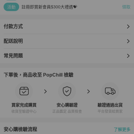
活動
註冊即賞新會員$300大禮遇💝
領取
付款方式
配送說明
常見問題
下單後，商品收至 PopChill 檢驗
買家完成購買
安心購驗證
驗證通過出貨
收貨至驗證中心
正品鑑定 品質檢查
平台發貨給買家
安心購檢驗流程
了解更多