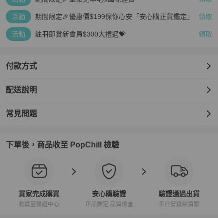
活動
期間限定🎉優惠價$199保你心安「安心購正貨鑑定」
領取
活動
註冊即賞新會員$300大禮遇💝
領取
付款方式
配送說明
常見問題
下單後，商品收至 PopChill 檢驗
買家完成購買
安心購驗證
驗證通過出貨
收貨至驗證中心
正品鑑定 品質檢查
平台發貨給買家