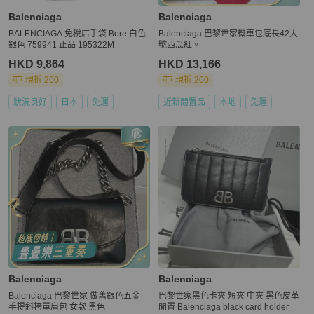
Balenciaga
Balenciaga
BALENCIAGA 免稅店手袋 Bore 白色
Balenciaga 巴黎世家機車包底長42大
銀色 759941 正品 195322M
號西瓜紅。
HKD 9,864
HKD 13,166
現折 200
現折 200
狀況良好
日本
免運
近新閒置品
本地
免運
Balenciaga
Balenciaga
Balenciaga 巴黎世家 做舊銀色五金
巴黎世家黑色卡夾 短夾 中夾 黑色皮革
手提斜挎單肩包 女款 黑色
閒置 Balenciaga black card holder