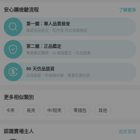
安心購檢驗流程
了解更多
PopChill拍拍圈正品驗證、安心購檢驗流程介紹
第一關：專人品質檢查
確認商品狀況、配件等 符合頁面描述
第二關：正品鑑定
專業鑑定團隊、AI 儀器鑑定、正品證書
90 天仿品退貨
出貨錄影、防掉換封條、雙重防護包裝
更多相似類別
更多
Balenciaga
男士錢包 / 小皮件
相似商品推薦
卡夾
長夾
中/短夾
零錢包
其他
認識賣場主人
逛逛賣場
PopChill 拍拍圈嚴選賣家
ETM.workshop
介紹