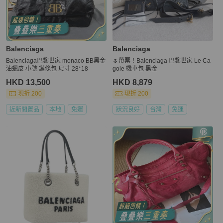
Balenciaga
Balenciaga
Balenciaga巴黎世家 monaco BB黑金
🌷帶票！Balenciaga 巴黎世家 Le Ca
油蠟皮 小號 鏈條包 尺寸 28*18
gole 機車包 黑金
HKD 13,500
HKD 8,879
現折 200
現折 200
近新閒置品
本地
免運
狀況良好
台灣
免運