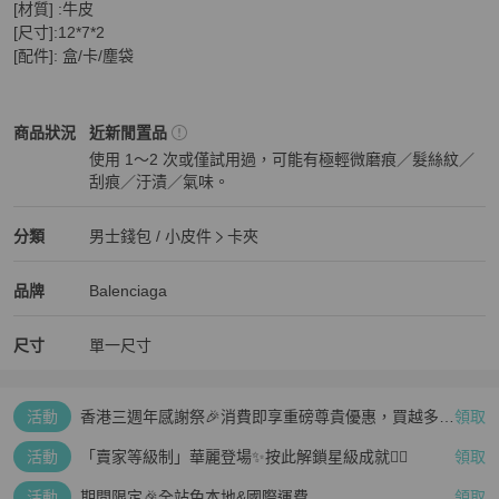
[材質] :牛皮

[尺寸]:12*7*2

[配件]: 盒/卡/塵袋
Balenciaga
男士錢包 / 小皮件
商品狀態與細節
商品狀況
近新閒置品
使用 1～2 次或僅試用過，可能有極輕微磨痕／髮絲紋／
刮痕／汙漬／氣味。
近新閒置品
Balenciaga
男士錢包 / 小皮件
分類資訊
分類
男士錢包 / 小皮件
卡夾
男士錢包 / 小皮件
/
卡夾
推薦
Balenciaga
Balenciaga
精品
推薦清單
男士錢包 / 小皮件
品牌介紹
品牌
Balenciaga
尺寸
單一尺寸
活動
香港三週年感謝祭🎉消費即享重磅尊貴優惠，買越多、
領取
疊越多、賺越多🤑
活動
「賣家等級制」華麗登場✨按此解鎖星級成就👆🏻
領取
活動
期間限定🎉全站免本地&國際運費
領取