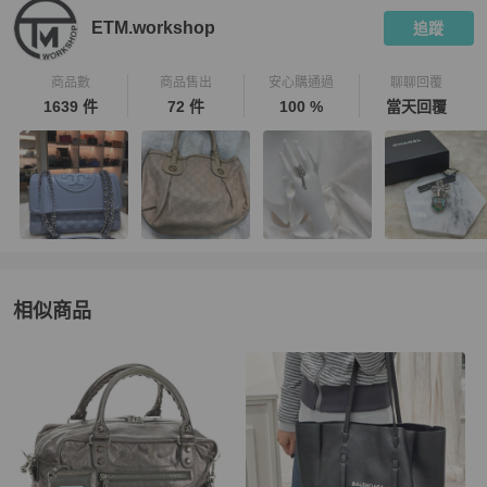
ETM.workshop
追蹤
商品數
商品售出
安心購通過
聊聊回覆
1639 件
72 件
100 %
當天回覆
相似商品
更多相似
Balenciaga
男士錢包 / 小皮件
推薦精品