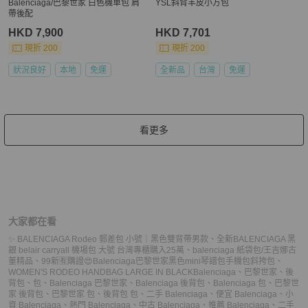
Balenciaga/巴黎世家 白色機車包 肩
YSL斜背羊皮小方包
帶後配
HKD 7,900
HKD 7,701
現折 200
現折 200
狀況良好
本地
免運
全新品
台灣
免運
看更多
大家都在看
✨ BALENCIAGA Rodeo 郵差包 小號｜黑色雙背帶男款
、
全新BALENCIAGA 黑
銀 belair carryall 機場包 大號 台灣專櫃購入25萬
、
balenciaga 紙袋包/王吉娜古
董精品
、
99新🈶購證😍Balenciaga巴黎世家黑色mini琴譜包手機包斜挎包
、
WOMEN'S RODEO HANDBAG LARGE IN BLACK
Balenciaga
、
巴黎世家
、
後
背包
、
包
、
Balenciaga 巴黎世家
、
Balenciaga 後背包
、
Balenciaga 包
、
巴黎世
家 後背包
、
巴黎世家 包
、
後背包 包
、
二手 Balenciaga
、
便宜 Balenciaga
、
小
資 Balenciaga
、
熱門 Balenciaga
、
中古 Balenciaga
、
推薦 Balenciaga
、
二手