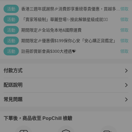
活動
香港三週年感謝祭🎉消費即享重磅尊貴優惠，買越多、
領取
疊越多、賺越多🤑
活動
「賣家等級制」華麗登場✨按此解鎖星級成就👆🏻
領取
活動
期間限定🎉全站免本地&國際運費
領取
活動
期間限定🎉優惠價$199保你心安「安心購正貨鑑定」
領取
活動
註冊即賞新會員$300大禮遇💝
領取
付款方式
配送說明
常見問題
下單後，商品收至 PopChill 檢驗