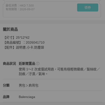
最低消費：
HKD 7,500
領券
有效期限：
2026-09-07
關於商品
關於
【尺寸】25*12*42

巴黎世家X UNDER ARMOUR後背包 雙肩包
商品詳情與
【商品編號】：2026041710

【配件】說明書,小卡,防塵袋
Balenciaga
男包
商品狀態與細節
商品狀況
近新閒置品
使用 1～2 次或僅試用過，可能有極輕微磨痕／髮絲紋／
刮痕／汙漬／氣味。
近新閒置品
Balenciaga
男包
分類資訊
分類
男包
肩背包
男包
/
肩背包
推薦
Balenciaga
Balenciaga
精品
推薦清單
男包
品牌介紹
品牌
Balenciaga