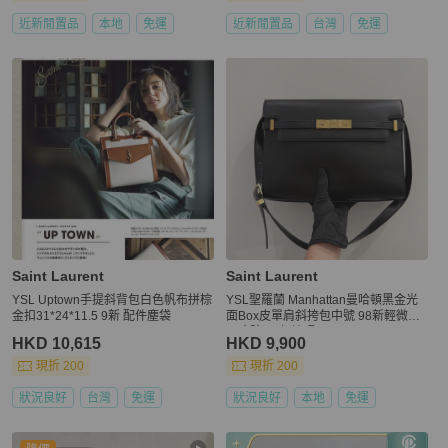
近新閒置品
本地
免運
近新閒置品
台灣
免運
Saint Laurent
Saint Laurent
YSL Uptown手提斜背包白色帆布拼棕
YSL聖羅蘭 Manhattan曼哈頓黑金光
金扣31*24*11.5 9新 配件塵袋
面Box皮單肩斜挎包中號 98新輕微使
用痕跡 21年編碼
HKD 10,615
HKD 9,900
現折 200
現折 200
狀況良好
台灣
免運
狀況良好
本地
免運