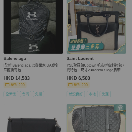
Balenciaga
Saint Laurent
[全新]Balenciaga 巴黎世家 UA聯名
YSL聖羅蘭Uptown 帆布拼皮斜挎包，
尼龍後背包
托特包，尺寸23×22cm，logo肩帶缺
失
HKD 14,583
HKD 6,500
現折 200
現折 200
全新品
台灣
免運
狀況良好
本地
免運