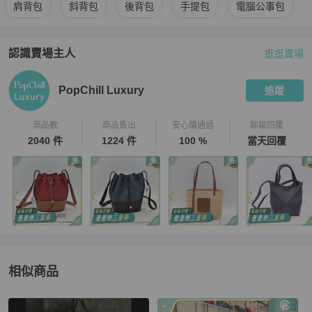
更多
Balenciaga
男包
相似商品推薦
肩背包
斜背包
後背包
手提包
電腦公事包
認識賣場主人
逛逛賣場
PopChill 拍拍圈嚴選賣家
PopChill Luxury
介紹
PopChill Luxury
追蹤
商品數
商品售出
安心購通過
聊聊回覆
2040 件
1224 件
100 %
當天回覆
相似商品
更多相似
Balenciaga
男包
推薦精品