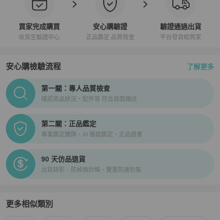
買家完成購買
安心購驗證
驗證通過出貨
收貨至驗證中心
正品鑑定 品質檢查
平台發貨給買家
安心購檢驗流程
了解更多
PopChill拍拍圈正品驗證、安心購檢驗流程介紹
第一關：專人品質檢查
確認商品狀況、配件等 符合頁面描述
第二關：正品鑑定
專業鑑定團隊、AI 儀器鑑定、正品證書
90 天仿品退貨
出貨錄影、防掉換封條、雙重防護包裝
更多相似類別