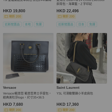
斜背包，海軍藍，Z 字印記
HKD 19,800
HKD 22,496
現折 200
現折 200
近新閒置品
本地
免運
近新閒置品
日本
免運
Versace
Saint Laurent
Versace/範思哲 範思哲男士手提包，
YSL 可滑動雙鍊小羊皮肩包
經典美杜莎logo，尺寸35×36.5
HKD 7,680
HKD 17,360
現折 200
現折 200