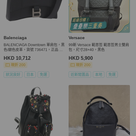
Balenciaga
Versace
BALENCIAGA Downtown 單肩包，黑
99新 Versace 範思哲 範思哲男士雙肩
色/銀色皮革，貨號 736471，正品 ar1
包，尺寸28×40，黑色
4127M
HKD 10,712
HKD 5,900
現折 200
現折 200
狀況良好
日本
免運
近新閒置品
本地
免運