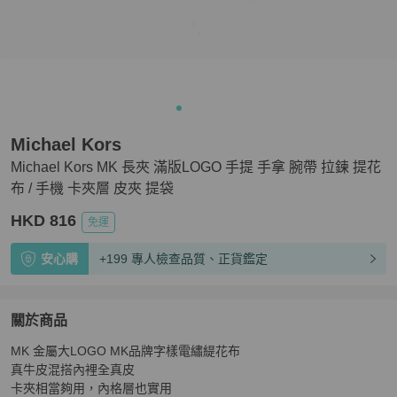
Michael Kors
Michael Kors MK 長夾 滿版LOGO 手提 手拿 腕帶 拉鍊 提花
布 / 手機 卡夾層 皮夾 提袋
HKD 816
免運
安心購
+199 專人檢查品質、正貨鑑定
關於商品
關於
MK 金屬大LOGO MK品牌字樣電繡緹花布 

Michael Kors MK 長夾 滿版LOGO 手提 手拿 腕帶 拉鍊
真牛皮混搭內裡全真皮 

卡夾相當夠用，內格層也實用 
