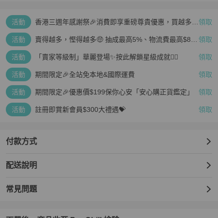
▪️Outlet或官網買回的精品商品不會每樣都有盒子/紙袋/防塵袋， 甚至
活動
香港三週年感謝祭🎉消費即享重磅尊貴優惠，買越多、
領取
有時連購證小票都不一定會有，部分商品會沒有上述附件為正常，可
疊越多、賺越多🤑
以理解接受再購買呦！

活動
賣得越多，慳得越多🤑 抽成最高5%、物流費最高$800
領取
🤩 再見無上限抽成👋🏻
有個人觀感：如小刮痕、小污點、色差、壓痕、車縫線、膠痕、不喜
活動
「賣家等級制」華麗登場✨按此解鎖星級成就👆🏻
領取
歡、不合用、

尺寸問題...等⛔商品售出後恕【無退換貨】【無七天鑑賞期】

活動
期間限定🎉全站免本地&國際運費
領取
活動
期間限定🎉優惠價$199保你心安「安心購正貨鑑定」
領取
▪️收到包裹務必開箱錄影保障彼此權益喔!

活動
註冊即賞新會員$300大禮遇💝
領取
#旅遊

付款方式
#側背包

#萬用包

配送說明
#托特

#Dior
常見問題