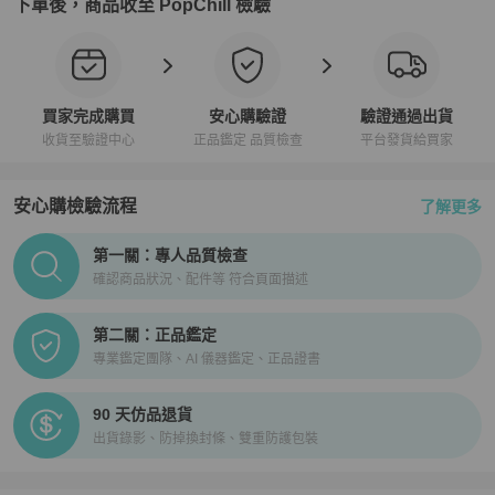
下單後，商品收至 PopChill 檢驗
買家完成購買
安心購驗證
驗證通過出貨
收貨至驗證中心
正品鑑定 品質檢查
平台發貨給買家
安心購檢驗流程
了解更多
PopChill拍拍圈正品驗證、安心購檢驗流程介紹
第一關：專人品質檢查
確認商品狀況、配件等 符合頁面描述
第二關：正品鑑定
專業鑑定團隊、AI 儀器鑑定、正品證書
90 天仿品退貨
出貨錄影、防掉換封條、雙重防護包裝