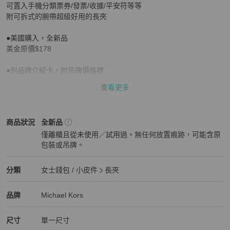
可置入手機分類票券/發票/收據/平安符等等 

附可拆式的腕帶超級好用的長夾 

●美國購入，全新品 

美金原價$178 

●附品牌介紹卡，附吊牌價格標 

查看更多
（下單代表100％同意以下） 

▪️個人精品好物分享交流，替寶貝們尋覓有緣人，商品售出後恕『無
退款換貨』

Michael Kors
女士錢包 / 小皮件
商品狀態與細節
商品狀況
全新品
僅離櫃且從未使用／試用過。無任何放置痕跡，可能含原
▪️圖片解析度存有色差值為正常，已經很努力拍出樣貌，均以實品為
包裝或吊牌。
準，還請理解。

全新品
▪️還沒領薪水/荷包緊/月底者，請理性購物！

Michael Kors
女士錢包 / 小皮件
分類資訊
分類
女士錢包 / 小皮件
長夾
女士錢包 / 小皮件
/
長夾
推薦
▪️商品可能有我粗心沒看到的小瑕疵處，如有漏處請包容見諒，務必
Michael Kors
Michael Kors
精品
推薦清單
女士錢包 / 小皮件
品牌介紹
品牌
Michael Kors
可接受再購買。

尺寸
單一尺寸
▪️高標準/完美者/想像力豐富的，請繞道。
