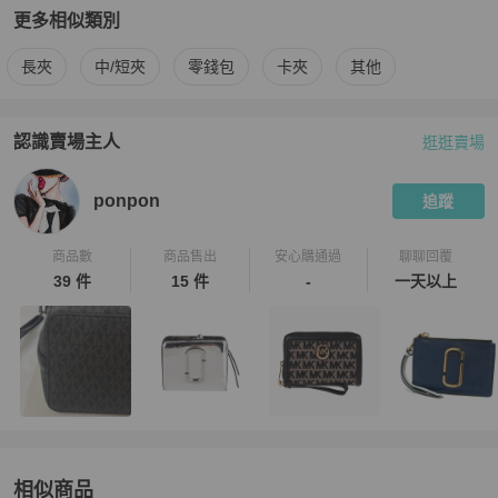
更多相似類別
更多
Michael Kors
女士錢包 / 小皮件
相似商品推薦
長夾
中/短夾
零錢包
卡夾
其他
認識賣場主人
逛逛賣場
PopChill 拍拍圈嚴選賣家
ponpon
介紹
ponpon
追蹤
商品數
商品售出
安心購通過
聊聊回覆
39 件
15 件
-
一天以上
相似商品