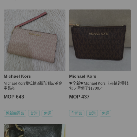
更多相似
Michael Kors
女士錢包 / 小皮件
推薦精品
Michael Kors
Michael Kors
Michael Kors雙拉鍊滿版防刮皮革金
💖全新💖Michael Kors 卡夾鑰匙零錢
字長夾
包 🪄降價了$1700🪄
MOP 643
MOP 437
近新閒置品
台灣
免運
全新品
台灣
免運