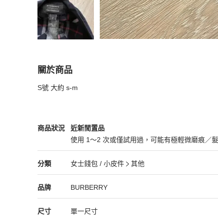
關於商品
關於
S號 大約 s-m
瑞奇二手精品 Burberry 聯名款 報童帽 短帽
商品
BURBERRY
女士錢包 / 小皮件
商品狀態與細節
商品狀況
近新閒置品
使用 1～2 次或僅試用過，可能有極輕微磨痕／
近新閒置品
BURBERRY
女士錢包 / 小皮件
分類資訊
分類
女士錢包 / 小皮件
其他
女士錢包 / 小皮件
/
其他
推薦
BURBERRY
BURBERRY
精品
推薦清單
女士錢包 / 小皮件
品牌介紹
品牌
BURBERRY
尺寸
單一尺寸