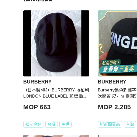
更多相似
BURBERRY
女士錢包 / 小皮件
推薦精品
BURBERRY
BURBERRY
（日本製MIJ）BURBERRY 博柏利
Burberry黑色刺繡
LONDON BLUE LABEL 藍標 戰馬
次閒置 尺寸m 帽圍5
女黑色純羊毛報童帽57CM
MOP 663
MOP 2,285
狀況良好
台灣
免運
近新閒置品
台灣