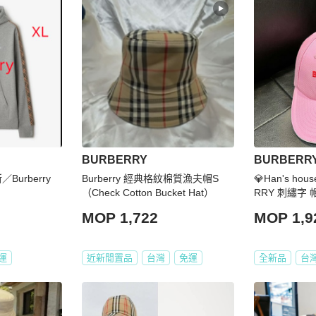
BURBERRY
BURBERR
Burberry
Burberry 經典格紋棉質漁夫帽S
💎Han's ho
（Check Cotton Bucket Hat）
RRY 刺繡字 
M 原價14900
MOP 1,722
MOP 1,9
運
近新閒置品
台灣
免運
全新品
台