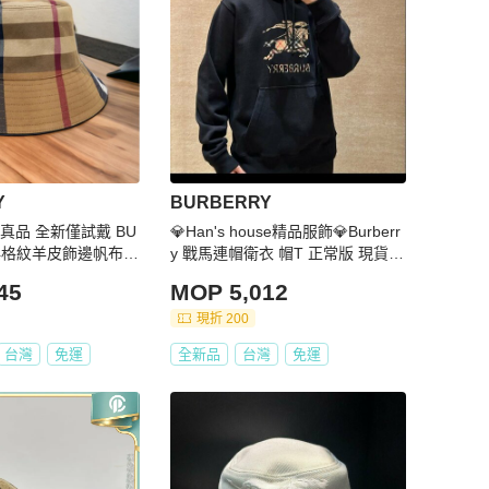
Y
BURBERRY
真品 全新僅試戴 BU
💎Han's house精品服飾💎Burberr
經典格紋羊皮飾邊帆布漁
y 戰馬連帽衛衣 帽T 正常版 現貨 S
)
～ M原價26900
45
MOP 5,012
現折 200
台灣
免運
全新品
台灣
免運