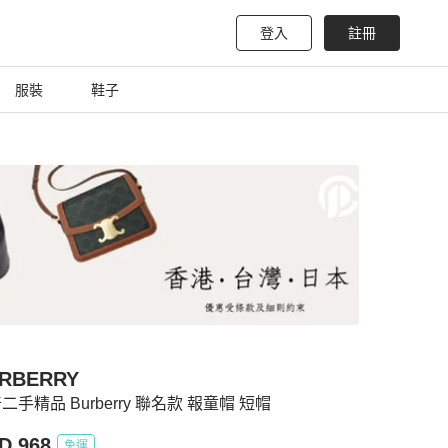
登入
註冊
服裝
鞋子
RBERRY
二手精品 Burberry 聯名款 報童帽 短帽
D 968
免運