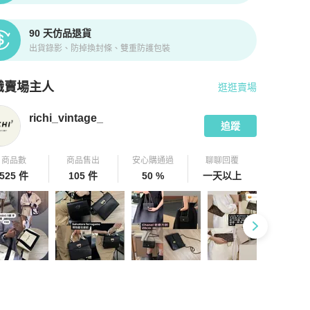
90 天仿品退貨
出貨錄影、防掉換封條、雙重防護包裝
識賣場主人
逛逛賣場
pChill 拍拍圈嚴選賣家
richi_vintage_
介紹
richi_vintage_
追蹤
商品數
商品售出
安心購通過
聊聊回覆
525 件
105 件
50 %
一天以上