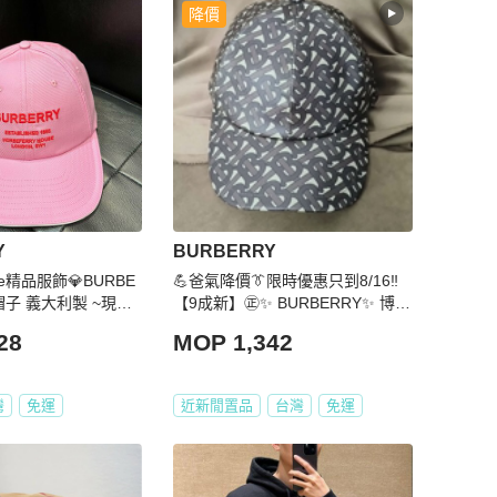
降價
Y
BURBERRY
use精品服飾💎BURBE
💪爸氣降價👔限時優惠只到8/16‼️
帽子 義大利製 ~現貨
【9成新】㊣✨ BURBERRY✨ 博柏
利**尺寸：M（頭圍55~57）** TB
28
MOP 1,342
滿版 塗層 棒球帽 帽子/二手帽/二手
精品/保證正品🌳二手樹屋🌳
灣
免運
近新閒置品
台灣
免運