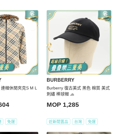
Y
BURBERRY
女士 連帽休閒夾克S M L
Burberry 復古美式 黑色 棉質 美式
刺繡 棒球帽 🧢
604
MOP 1,285
港
免運
近新閒置品
台灣
免運