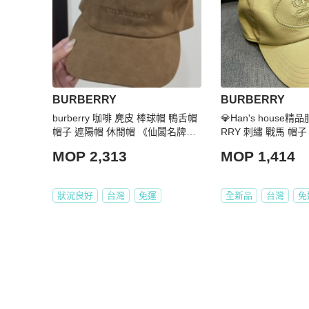
BURBERRY
BURBERRY
burberry 咖啡 麂皮 棒球帽 鴨舌帽
💎Han's house精
帽子 遮陽帽 休閒帽 《仙闆名牌精
RRY 刺繡 戰馬 帽
品》
貨M 原價13500
MOP 2,313
MOP 1,414
狀況良好
台灣
免運
全新品
台灣
免