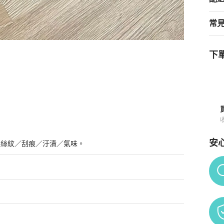
常
下單
詳情與購買須知
安
髮絲紋／刮痕／汙漬／氣味。
Po