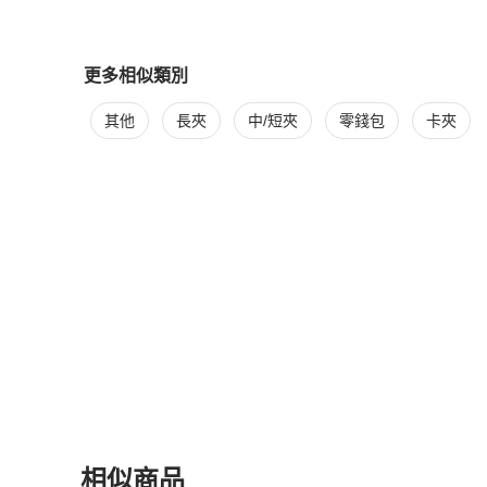
更多相似類別
更多
BURBERRY
女士錢包 / 小皮件
相似商品推薦
其他
長夾
中/短夾
零錢包
卡夾
相似商品