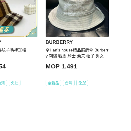
Y
BURBERRY
Y 格紋羊毛棒球帽
💎Han's house精品服飾💎 Burberr
y 刺繡 戰馬 騎士 漁夫 帽子 男女可
帶 原價16500
54
MOP 1,491
台灣
免運
全新品
台灣
免運