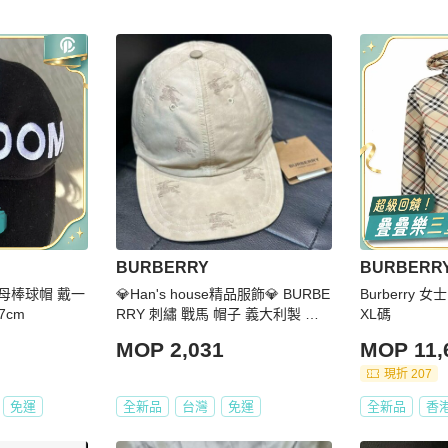
BURBERRY
BURBERR
字母棒球帽 戴一
💎Han's house精品服飾💎 BURBE
Burberry 
7cm
RRY 刺繡 戰馬 帽子 義大利製 現
XL碼
貨M 原價16500
MOP 2,031
MOP 11,
現折 207
免運
全新品
台灣
免運
全新品
香