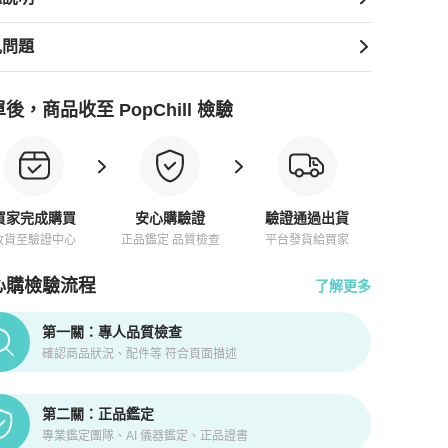
見問題
後，商品收至 PopChill 檢驗
買家完成購買
安心購驗證
驗證通過出貨
收貨至驗證中心
正品鑑定 品質檢查
平台發貨給買家
心購檢驗流程
了解更多
pChill拍拍圈正品驗證、安心購檢驗流程介紹
第一關：專人品質檢查
確認商品狀況、配件等 符合頁面描述
第二關：正品鑑定
專業鑑定團隊、AI 儀器鑑定、正品證書