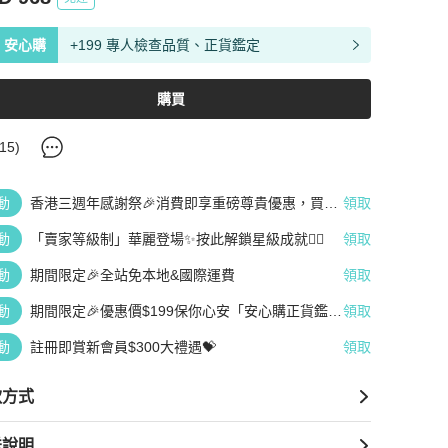
安心購
+199 專人檢查品質、正貨鑑定
購買
15
)
動
香港三週年感謝祭🎉消費即享重磅尊貴優惠，買越
領取
多、疊越多、賺越多🤑
動
「賣家等級制」華麗登場✨按此解鎖星級成就👆🏻
領取
動
期間限定🎉全站免本地&國際運費
領取
動
期間限定🎉優惠價$199保你心安「安心購正貨鑑
領取
定」
動
註冊即賞新會員$300大禮遇💝
領取
款方式
送說明