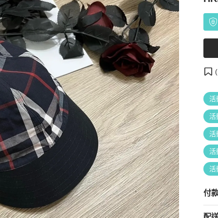
(
活
活
活
活
活
付
配