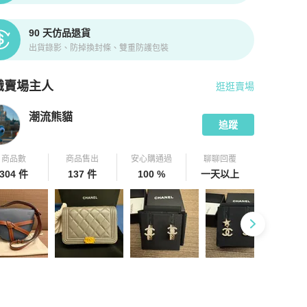
90 天仿品退貨
出貨錄影、防掉換封條、雙重防護包裝
識賣場主人
逛逛賣場
pChill 拍拍圈嚴選賣家
潮流熊貓
介紹
潮流熊貓
追蹤
商品數
商品售出
安心購通過
聊聊回覆
304 件
137 件
100 %
一天以上