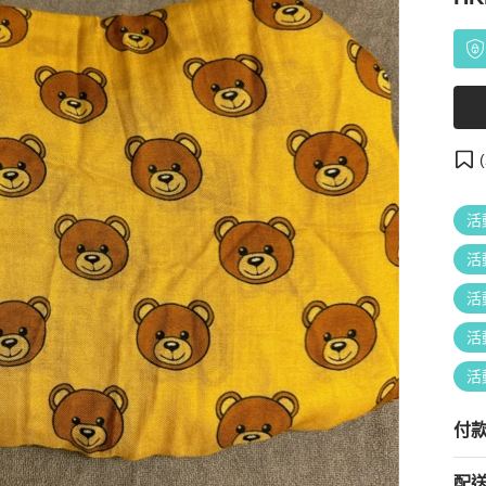
(
活
活
活
活
活
付
配