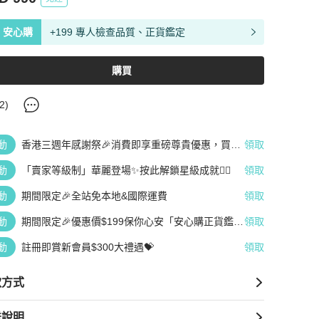
安心購
+199 專人檢查品質、正貨鑑定
購買
2
)
動
香港三週年感謝祭🎉消費即享重磅尊貴優惠，買越
領取
多、疊越多、賺越多🤑
動
「賣家等級制」華麗登場✨按此解鎖星級成就👆🏻
領取
動
期間限定🎉全站免本地&國際運費
領取
動
期間限定🎉優惠價$199保你心安「安心購正貨鑑
領取
定」
動
註冊即賞新會員$300大禮遇💝
領取
款方式
送說明