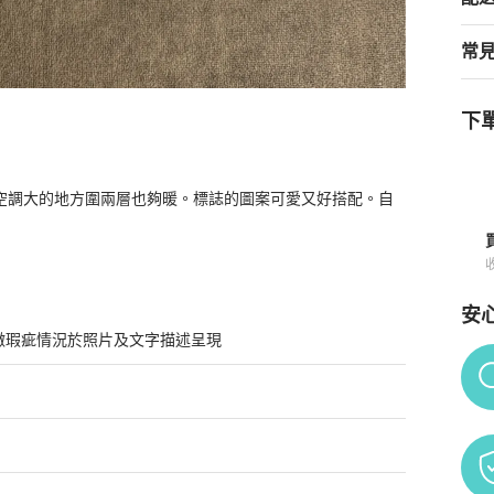
常
下單
空調大的地方圍兩層也夠暖。標誌的圖案可愛又好搭配。自
須知
安
微瑕疵情況於照片及文字描述呈現
Po