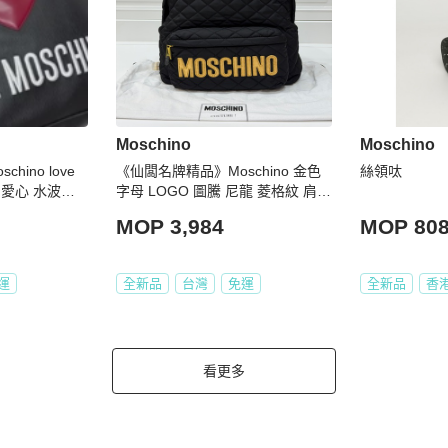
Moschino
Moschino
ino love
《仙闆名牌精品》Moschino 金色
絲領呔
心 愛心 水波紋
字母 LOGO 圖騰 尼龍 菱格紋 肩背
 手提包
包 後背包 手提包
MOP 3,984
MOP 80
運
全新品
台灣
免運
全新品
香
看更多