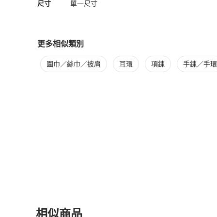
尺寸
單一尺寸
更多相似類別
更多
Moschino
女士配件
相似商品推薦
圍巾／絲巾／披肩
耳環
項鍊
手鍊／手環
相似商品