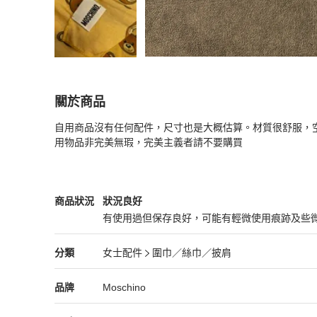
關於商品
關於
自用商品沒有任何配件，尺寸也是大概估算。材質很舒服，
Moschino 熊仔頭 圍巾 約50*180
商品詳情與購買
用物品非完美無瑕，完美主義者請不要購買
Moschino
女士配件
商品狀態與細節
商品狀況
狀況良好
有使用過但保存良好，可能有輕微使用痕跡及些
狀況良好
Moschino
女士配件
分類資訊
分類
女士配件
圍巾／絲巾／披肩
女士配件
/
圍巾／絲巾／披肩
推薦
Moschino
Moschino
精品
推薦清單
女士配件
品牌介紹
品牌
Moschino