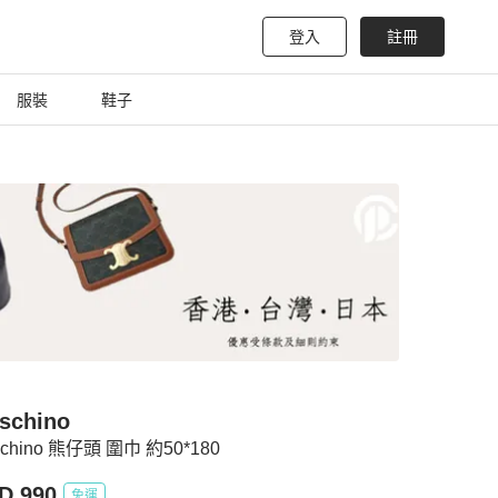
登入
註冊
服裝
鞋子
schino
chino 熊仔頭 圍巾 約50*180
D 990
免運