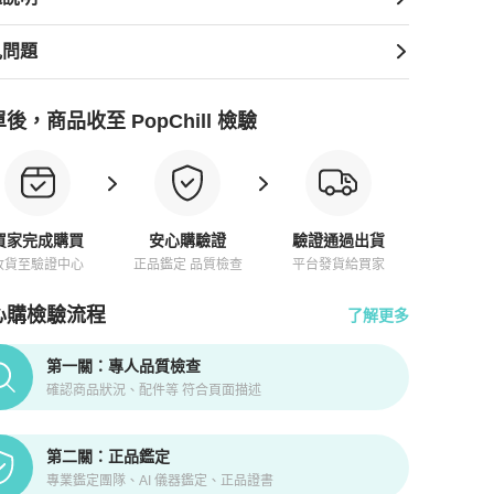
見問題
後，商品收至 PopChill 檢驗
買家完成購買
安心購驗證
驗證通過出貨
收貨至驗證中心
正品鑑定 品質檢查
平台發貨給買家
心購檢驗流程
了解更多
pChill拍拍圈正品驗證、安心購檢驗流程介紹
第一關：專人品質檢查
確認商品狀況、配件等 符合頁面描述
第二關：正品鑑定
專業鑑定團隊、AI 儀器鑑定、正品證書