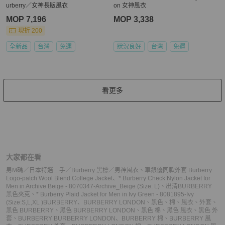
urberry／女神長版風衣
on 女神風衣
MOP 7,196
MOP 3,338
現折 200
全新品
台灣
免運
狀況良好
台灣
免運
看更多
大家都在看
男M碼／日本特選二手／Burberry 黑標／男神風衣
、
車銀優同款外套 Burberry
Logo-patch Wool Blend College Jacket
、
* Burberry Check Nylon Jacket for
Men in Archive Beige - 8070347-Archive_Beige (Size: L)
、
出清BURBERRY
黑色夾克
、
* Burberry Plaid Jacket for Men in Ivy Green - 8081895-Ivy
(Size:S,L,XL )
BURBERRY
、
BURBERRY LONDON
、
黑色
、
棉
、
風衣
、
外套
、
黑色 BURBERRY
、
黑色 BURBERRY LONDON
、
黑色 棉
、
黑色 風衣
、
黑色 外
套
、
BURBERRY BURBERRY LONDON
、
BURBERRY 棉
、
BURBERRY 風