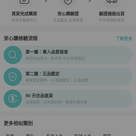
買家完成購買
安心購驗證
驗證通過出貨
收貨至驗證中心
正品鑑定 品質檢查
平台發貨給買家
安心購檢驗流程
了解更多
PopChill拍拍圈正品驗證、安心購檢驗流程介紹
第一關：專人品質檢查
確認商品狀況、配件等 符合頁面描述
第二關：正品鑑定
專業鑑定團隊、AI 儀器鑑定、正品證書
90 天仿品退貨
出貨錄影、防掉換封條、雙重防護包裝
更多相似類別
更多
BURBERRY
男裝
相似商品推薦