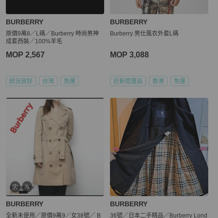
BURBERRY
BURBERRY
原價9萬8／L碼／Burberry 時尚男神
Burberry 男仕風衣外套L碼
成套西裝／100%羊毛
MOP 2,567
MOP 3,088
狀況良好
台灣
免運
近新閒置品
香港
免運
BURBERRY
BURBERRY
全新未使用／原價9萬9／女38號／ B
36號／日本二手精品／Burberry Lond