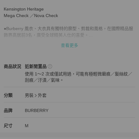
Kensington Heritage

Mega Check ／Nova Check 

●Burberry 風衣、大衣具有獨特的廓型、剪裁和風格，在國際精品服
飾界高居前3名，廣受全球精英人仕的喜愛。

查看更多
●顏色：黑色

●產品狀況： A級。近新極美。

BURBERRY
男裝
商品狀態與細節
商品狀況
近新閒置品
使用 1～2 次或僅試用過，可能有極輕微磨痕／髮絲紋／
●材質：

刮痕／汙漬／氣味。
風衣面料是採用Burberry 專利的華達尼棉。可防小雨、潑水。

近新閒置品
●特色：

BURBERRY
男裝
分類資訊
分類
男裝
外套
▪︎品牌高辨識度，眾人ㄧ看就知道這件是尊貴奢侈品牌Burberry 。

男裝
/
外套
推薦
BURBERRY
BURBERRY
精品
推薦清單
男裝
品牌介紹
品牌
BURBERRY
▪︎領子背面立起時，可看到經典NOVA格紋。

尺寸
M
▪︎裡層襯裡也有經典NOVA格紋。
