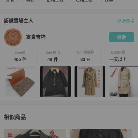
外套
襯衫
長袖上衣
短袖上衣
西裝
認識賣場主人
逛逛賣場
PopChill 拍拍圈嚴選賣家
富貴吉祥
介紹
富貴吉祥
追蹤
商品數
商品售出
安心購通過
聊聊回覆
405 件
48 件
83 %
一天以上
相似商品
更多相似
BURBERRY
男裝
推薦精品