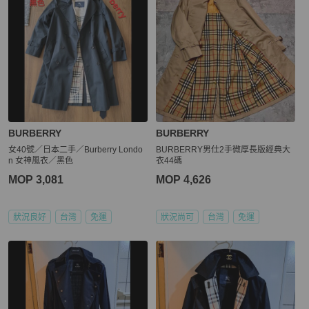
BURBERRY
BURBERRY
女40號／日本二手／Burberry Londo
BURBERRY男仕2手微厚長版經典大
n 女神風衣／黑色
衣44碼
MOP 3,081
MOP 4,626
狀況良好
台灣
免運
狀況尚可
台灣
免運