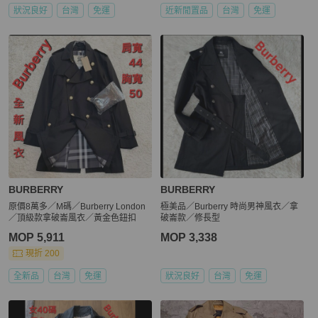
狀況良好
台灣
免運
近新閒置品
台灣
免運
BURBERRY
BURBERRY
原價8萬多／M碼／Burberry London
極美品／Burberry 時尚男神風衣／拿
／頂級款拿破崙風衣／黃金色鈕扣
破崙款／修長型
MOP 5,911
MOP 3,338
現折 200
全新品
台灣
免運
狀況良好
台灣
免運