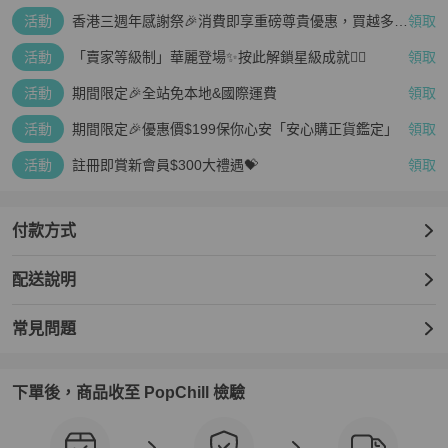
▪︎頂級款專有配件，內層領子下方有金屬鏈子。

活動
香港三週年感謝祭🎉消費即享重磅尊貴優惠，買越多、
領取
疊越多、賺越多🤑
▪︎腰帶扣頭＆袖帶扣頭有牛皮包覆。

活動
「賣家等級制」華麗登場✨按此解鎖星級成就👆🏻
領取
●尺碼：175/84A（約等於M 碼） 

活動
期間限定🎉全站免本地&國際運費
領取
●尺寸：

活動
期間限定🎉優惠價$199保你心安「安心購正貨鑑定」
領取
肩寬約40 公分

活動
註冊即賞新會員$300大禮遇💝
領取
胸寬約 48 公分

胸圍約 96 公分

袖長約 61 公分 

付款方式
衣長約 83 公分 

24H924V94YMA1688CW
配送說明
常見問題
下單後，商品收至 PopChill 檢驗