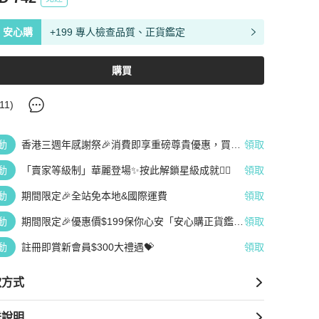
安心購
+199 專人檢查品質、正貨鑑定
購買
11
)
動
香港三週年感謝祭🎉消費即享重磅尊貴優惠，買越
領取
多、疊越多、賺越多🤑
動
「賣家等級制」華麗登場✨按此解鎖星級成就👆🏻
領取
動
期間限定🎉全站免本地&國際運費
領取
動
期間限定🎉優惠價$199保你心安「安心購正貨鑑
領取
定」
動
註冊即賞新會員$300大禮遇💝
領取
款方式
送說明