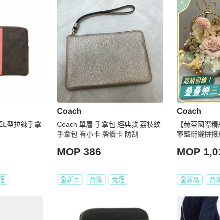
Coach
Coach
革L型拉鍊手拿
Coach 單層 手拿包 經典款 荔枝紋
【赫蒂國際精品】
手拿包 有小卡 牌價卡 防刮
寧藍衍縫拼接
vintage
MOP 386
MOP 1,0
運
全新品
台灣
免運
全新品
台