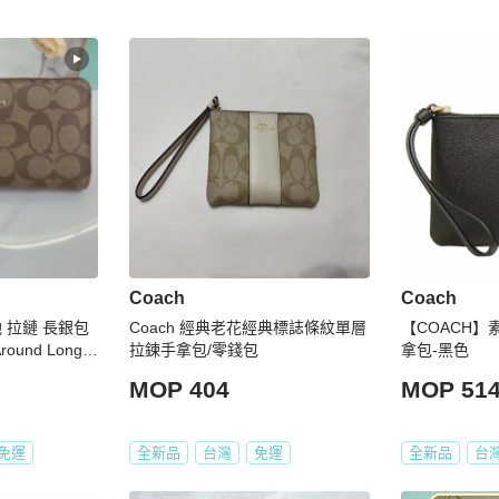
Coach
Coach
蔻馳 拉鏈 長銀包
Coach 經典老花經典標誌條紋單層
【COACH
ound Long
拉鍊手拿包/零錢包
拿包-黑色
wn x PHW
MOP 404
MOP 51
免運
全新品
台灣
免運
全新品
台