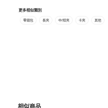
更多相似類別
更多
Coach
女士錢包 / 小皮件
相似商品推薦
零錢包
長夾
中/短夾
卡夾
其他
相似商品