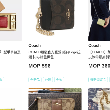
Coach
Coach
革L型手拿包及
COACH蔻馳官方直營 經典Logo拉
【COACH
鏈卡夾-棕色黑色
皮鍊帶頸掛斜
背包/小廢包
MOP 596
MOP 36
運
全新品
台灣
免運
近新閒置品