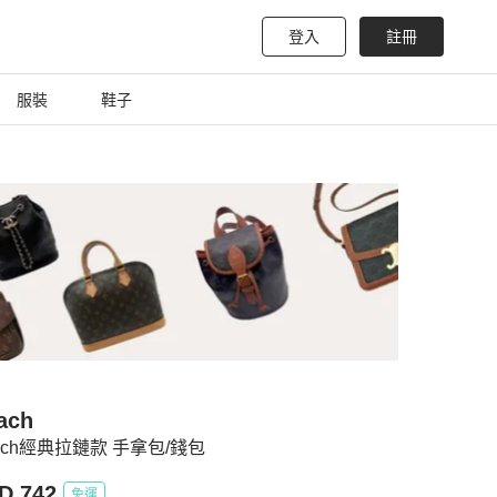
登入
註冊
服裝
鞋子
ach
ach經典拉鏈款 手拿包/錢包
D 742
免運