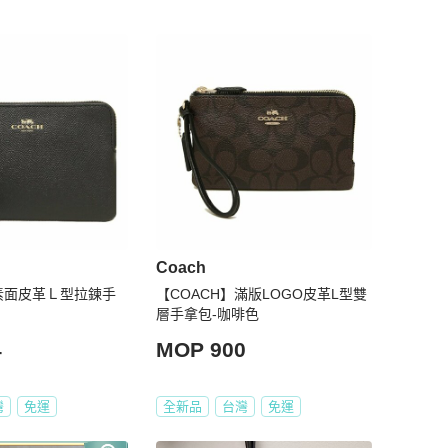
Coach
】素面皮革Ｌ型拉鍊手
【COACH】滿版LOGO皮革L型雙
層手拿包-咖啡色
4
MOP 900
灣
免運
全新品
台灣
免運