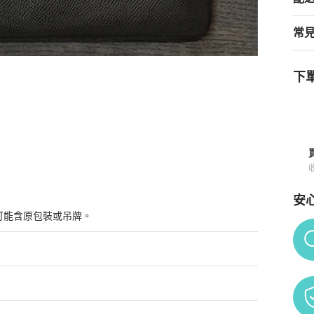
常
下單
須知
安
可能含原包裝或吊牌。
Po