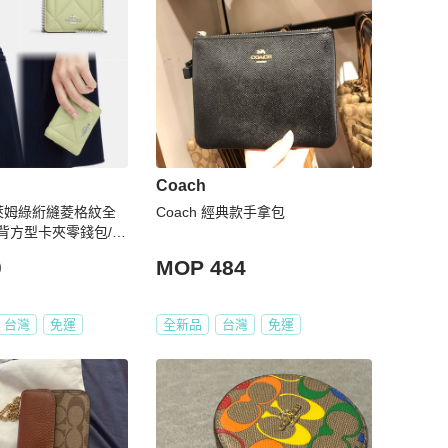
Coach
】萊姆綠絎縫菱格紋全
Coach 經典款手拿包
背方型卡夾零錢包/斜
0
MOP 484
台灣
免運
全新品
台灣
免運