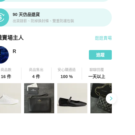
90 天仿品退貨
出貨錄影、防掉換封條、雙重防護包裝
識賣場主人
逛逛賣場
pChill 拍拍圈嚴選賣家
R
介紹
R
追蹤
商品數
商品售出
安心購通過
聊聊回覆
16 件
4 件
100 %
一天以上