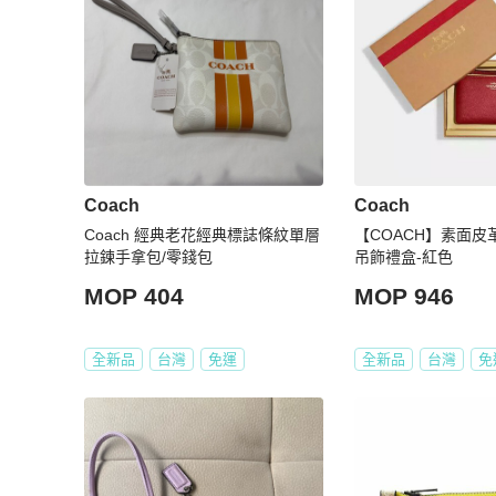
Coach
Coach
Coach 經典老花經典標誌條紋單層
【COACH】素面皮
拉鍊手拿包/零錢包
吊飾禮盒-紅色
MOP 404
MOP 946
全新品
台灣
免運
全新品
台灣
免