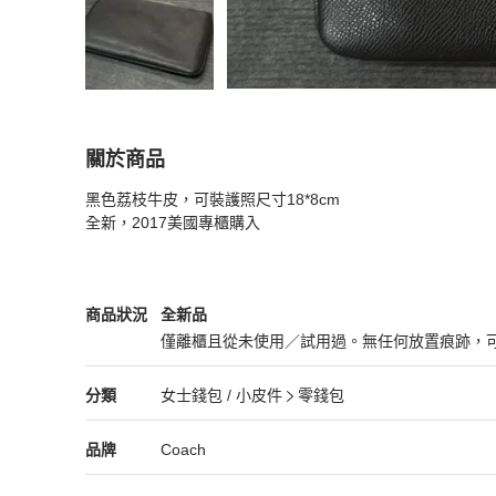
關於商品
關於
黑色荔枝牛皮，可裝護照尺寸18*8cm

Coach經典拉鏈款 手拿包/錢包
商品詳情與購買
全新，2017美國專櫃購入
Coach
女士錢包 / 小皮件
商品狀態與細節
商品狀況
全新品
僅離櫃且從未使用／試用過。無任何放置痕跡，
全新品
Coach
女士錢包 / 小皮件
分類資訊
分類
女士錢包 / 小皮件
零錢包
女士錢包 / 小皮件
/
零錢包
推薦
Coach
Coach
精品
推薦清單
女士錢包 / 小皮件
品牌介紹
品牌
Coach