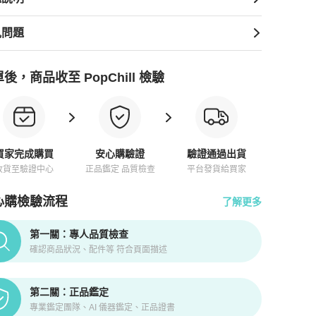
見問題
後，商品收至 PopChill 檢驗
買家完成購買
安心購驗證
驗證通過出貨
收貨至驗證中心
正品鑑定 品質檢查
平台發貨給買家
心購檢驗流程
了解更多
pChill拍拍圈正品驗證、安心購檢驗流程介紹
第一關：專人品質檢查
確認商品狀況、配件等 符合頁面描述
第二關：正品鑑定
專業鑑定團隊、AI 儀器鑑定、正品證書