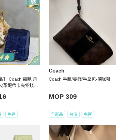
Coach
 Coach 蔻馳 丹
Coach 手腕/零錢/手拿包-深咖啡
皮革鏈帶卡夾零錢包
16
MOP 309
灣
免運
全新品
台灣
免運