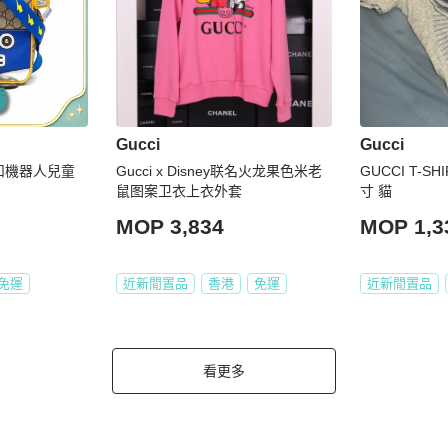
Gucci
Gucci
銀扣機器人兒童
Gucci x Disney联名火龙果色米老
GUCCI T-S
鼠图案卫衣上衣外套
寸 貓
MOP 3,834
MOP 1,3
免運
近新閒置品
香港
免運
近新閒置品
看更多