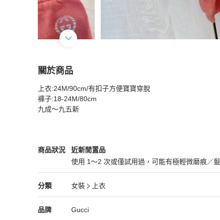
關於商品
關於
上衣:24M/90cm/有扣子方便寶寶穿脫

Gucci童裝粉色兒童套裝 上衣90cm 褲子80cm 
褲子:18-24M/80cm

九成～九五新
Gucci
女裝
商品狀態與細節
商品狀況
近新閒置品
使用 1～2 次或僅試用過，可能有極輕微磨痕／
近新閒置品
Gucci
女裝
分類資訊
分類
女裝
上衣
女裝
/
上衣
推薦
Gucci
Gucci
精品
推薦清單
女裝
品牌介紹
品牌
Gucci