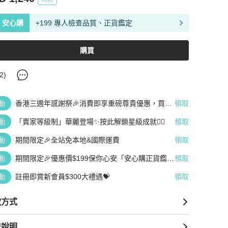
安心購
+199 專人檢查品質、正貨鑑定
購買
2
)
動
香港三週年感謝祭🎉消費即享重磅尊貴優惠，買越
領取
多、疊越多、賺越多🤑
動
「賣家等級制」華麗登場✨按此解鎖星級成就👆🏻
領取
動
期間限定🎉全站免本地&國際運費
領取
動
期間限定🎉優惠價$199保你心安「安心購正貨鑑
領取
定」
動
註冊即賞新會員$300大禮遇💝
領取
款方式
送說明