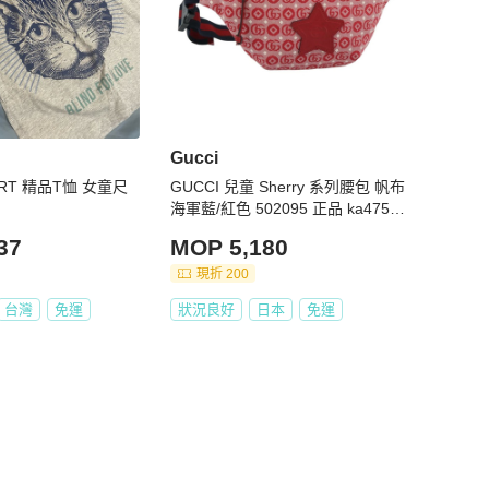
Gucci
HIRT 精品T恤 女童尺
GUCCI 兒童 Sherry 系列腰包 帆布
海軍藍/紅色 502095 正品 ka4751
M
37
MOP 5,180
現折 200
台灣
免運
狀況良好
日本
免運