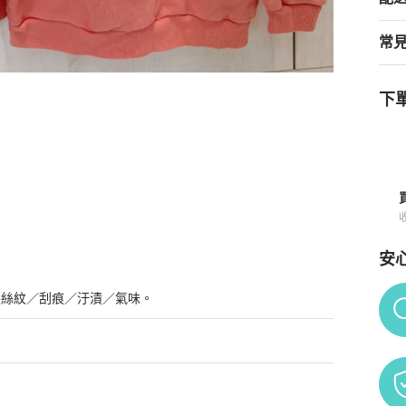
常
下單
童裝
商品詳情與購買須知
安
Po
髮絲紋／刮痕／汙漬／氣味。