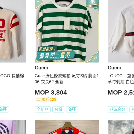
Gucci
Gucci
母LOGO 長袖棉
Gucci綠色條紋短袖 尺寸S碼 胸圍1
::GUCCI:: 童裝6號 經典藍綠織帶
06 衣長62 全新
草莓刺繡 白
MOP 3,804
MOP 2,5
現折 128
免運
全新品
台灣
免運
狀況良好