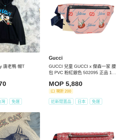
Gucci
ney 唐老鴨 帽T
GUCCI 兒童 GUCCI x 傑森一家 腰
包 PVC 粉紅銀色 502095 正品 12
3063M
70
MOP 5,880
現折 200
台灣
免運
近新閒置品
日本
免運