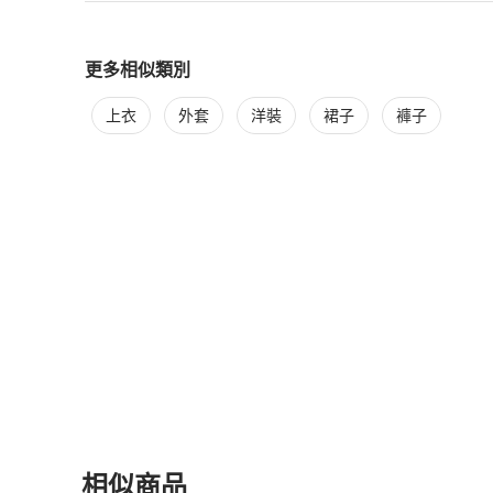
更多相似類別
更多
Gucci
女裝
相似商品推薦
上衣
外套
洋裝
裙子
褲子
相似商品