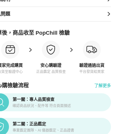
見問題
後，商品收至 PopChill 檢驗
買家完成購買
安心購驗證
驗證通過出貨
收貨至驗證中心
正品鑑定 品質檢查
平台發貨給買家
心購檢驗流程
了解更多
pChill拍拍圈正品驗證、安心購檢驗流程介紹
第一關：專人品質檢查
確認商品狀況、配件等 符合頁面描述
第二關：正品鑑定
專業鑑定團隊、AI 儀器鑑定、正品證書