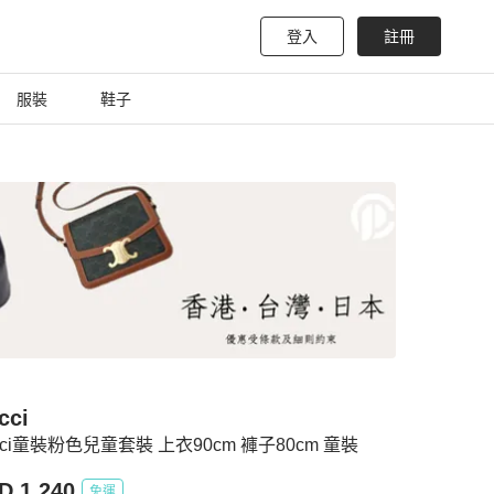
登入
註冊
服裝
鞋子
cci
cci童裝粉色兒童套裝 上衣90cm 褲子80cm 童裝
D 1,240
免運