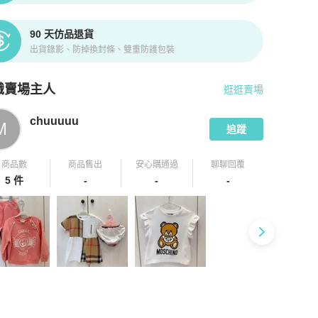
90 天仿品退貨
出貨錄影、防掉換封條、雙重防護包裝
識賣場主人
逛逛賣場
pChill 拍拍圈嚴選賣家
chuuuuu
介紹
chuuuuu
M
追蹤
商品數
商品售出
安心購通過
聊聊回覆
5 件
-
-
-