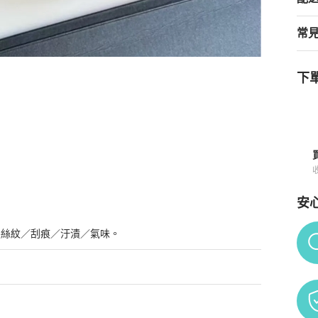
常
下單
安
Po
髮絲紋／刮痕／汙漬／氣味。