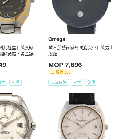
Omega
列北極星石英腕錶，
歐米茄藝術系列陶瓷皮革石英男士
鏽鋼錶殼，黃金錶
腕錶
歐米茄
49
MOP 7,696
現折 200
日本
免運
狀況良好
日本
免運