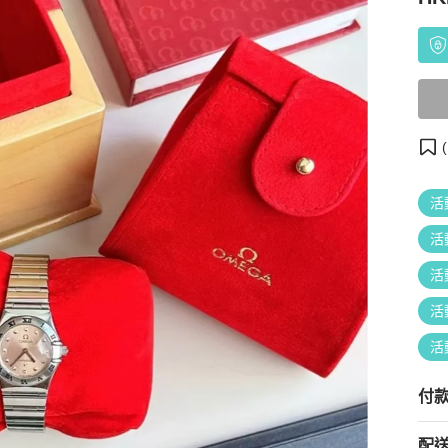
(
活
活
活
活
活
付
配