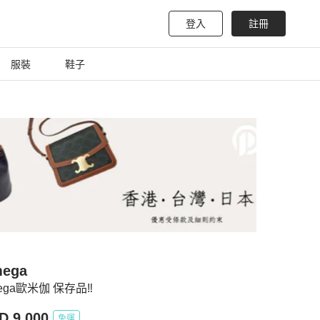
登入
註冊
服裝
鞋子
ega
ega歐米伽 保存品‼️
D 9,000
免運