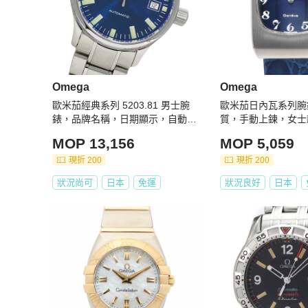
Omega
Omega
歐米茄經典系列 5203.81 男士腕
歐米茄日內瓦系列腕
錶，品牌名稱，日期顯示，自動上
質，手動上鍊，女士
鍊機芯，不銹鋼 (SS)，銀色和藍色
已翻新
MOP 13,156
MOP 5,059
錶盤
現折 200
現折 200
狀況尚可
日本
免運
狀況良好
日本