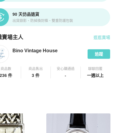
90 天仿品退貨
出貨錄影、防掉換封條、雙重防護包裝
識賣場主人
逛逛賣場
pChill 拍拍圈嚴選賣家
Bino Vintage House
介紹
Bino Vintage House
追蹤
商品數
商品售出
安心購通過
聊聊回覆
236 件
3 件
-
一週以上