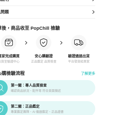
見問題
後，商品收至 PopChill 檢驗
買家完成購買
安心購驗證
驗證通過出貨
收貨至驗證中心
正品鑑定 品質檢查
平台發貨給買家
心購檢驗流程
了解更多
pChill拍拍圈正品驗證、安心購檢驗流程介紹
第一關：專人品質檢查
確認商品狀況、配件等 符合頁面描述
第二關：正品鑑定
專業鑑定團隊、AI 儀器鑑定、正品證書