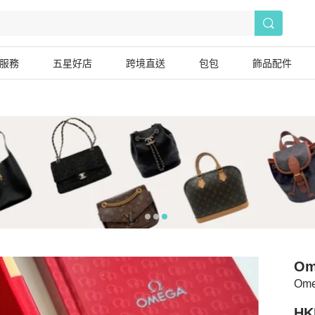
服務
五星好店
跨境直送
包包
飾品配件
Om
Om
HK