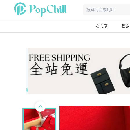
安心購
鑑定