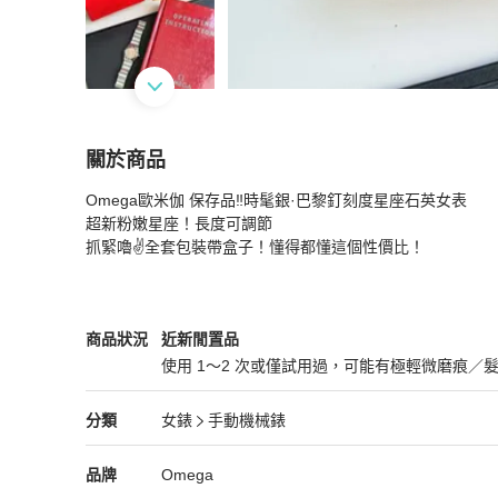
關於商品
關於
Omega歐米伽 保存品‼️時髦銀·巴黎釘刻度星座石英女表

Omega歐米伽 保存品‼️
商品詳情與購買須知
超新粉嫩星座！長度可調節

抓緊嚕✌️全套包裝帶盒子！懂得都懂這個性價比！
Omega
女錶
商品狀態與細節
商品狀況
近新閒置品
使用 1～2 次或僅試用過，可能有極輕微磨痕／
近新閒置品
Omega
女錶
分類資訊
分類
女錶
手動機械錶
女錶
/
手動機械錶
推薦
Omega
Omega
精品
推薦清單
女錶
品牌介紹
品牌
Omega