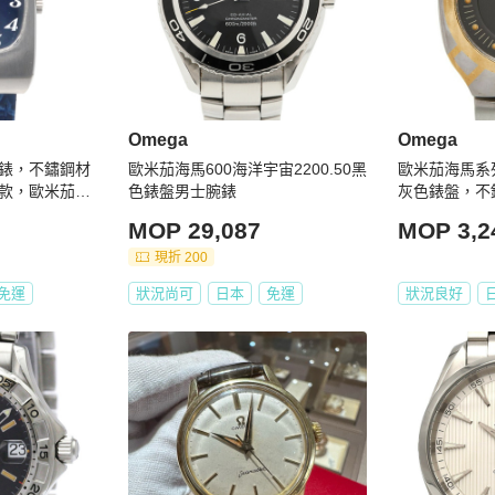
Omega
Omega
錶，不鏽鋼材
歐米茄海馬600海洋宇宙2200.50黑
歐米茄海馬系
款，歐米茄，
色錶盤男士腕錶
灰色錶盤，不
帶，女士款，
MOP 29,087
MOP 3,2
現折 200
免運
狀況尚可
日本
免運
狀況良好