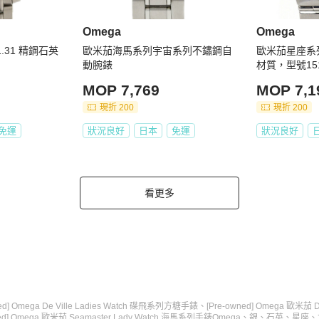
Omega
Omega
1.31 精鋼石英
歐米茄海馬系列宇宙系列不鏽鋼自
歐米茄星座系
動腕錶
材質，型號15
石英機芯，翻
MOP 7,769
MOP 7,1
現折 200
現折 200
免運
狀況良好
日本
免運
狀況良好
看更多
ned] Omega De Ville Ladies Watch 碟飛系列方糖手錶
、
[Pre-owned] Omega 歐米茄 
ned] Omega 歐米茄 Seamaster Lady Watch 海馬系列手錶
Omega
、
銀
、
石英
、
星座
、