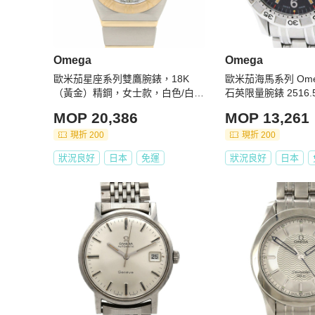
Omega
Omega
歐米茄星座系列雙鷹腕錶，18K
歐米茄海馬系列 Omeg
（黃金）精鋼，女士款，白色/白色
石英限量腕錶 2516.
珍珠貝母錶殼，1381.70
MOP 20,386
MOP 13,261
現折 200
現折 200
狀況良好
日本
免運
狀況良好
日本