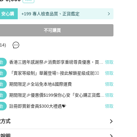
安心購
+199 專人檢查品質、正貨鑑定
不可購買
14
)
動
香港三週年感謝祭🎉消費即享重磅尊貴優惠，買越
領取
多、疊越多、賺越多🤑
動
「賣家等級制」華麗登場✨按此解鎖星級成就👆🏻
領取
動
期間限定🎉全站免本地&國際運費
領取
動
期間限定🎉優惠價$199保你心安「安心購正貨鑑
領取
定」
動
註冊即賞新會員$300大禮遇💝
領取
款方式
送說明