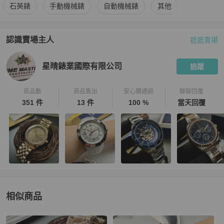
更多
Fossil
女錶
相似商品推薦
石英錶
手動機械錶
自動機械錶
其他
#星晴錶FOSSIL #星晴錶 #FOSSIL #時尚錶 #精品錶
認識賣場主人
逛逛賣場
PopChill 拍拍圈嚴選賣家
星晴錶業國際有限公司
介紹
星晴錶業國際有限公司
追蹤
商品數
商品售出
安心購通過
聊聊回覆
351 件
13 件
100 %
當天回覆
相似商品
更多相似
Fossil
女錶
推薦精品