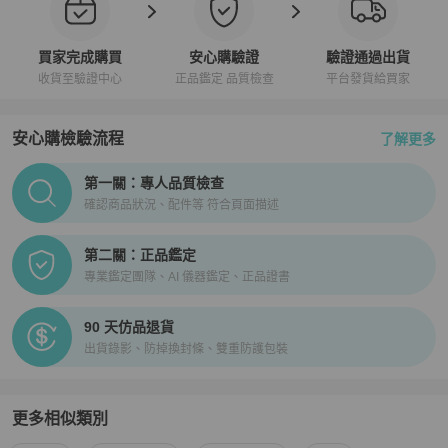
錶帶顏色:銀色

錶帶材質:精鋼

買家完成購買
安心購驗證
驗證通過出貨
防水等級:防水50米

收貨至驗證中心
正品鑑定 品質檢查
平台發貨給買家
保固年限:全球保固2年

功能介紹:超級輕巧, 頂級日本機芯, 中三針顯示, 凸面玻璃設計

安心購檢驗流程
了解更多
公司為：

1.Versus Versace凡賽斯手錶-台灣獨家代理商

PopChill拍拍圈正品驗證、安心購檢驗流程介紹
第一關：專人品質檢查
2.Anne Klein-安妮克萊恩手錶-台灣獨家代理商

確認商品狀況、配件等 符合頁面描述
3.Wakmann-威克曼瑞士飛行錶-台灣總經銷商

4.Maserati-瑪莎拉蒂手錶-台灣第三家販售實體通路商

5.百貨與鐘錶店面合作廠商

第二關：正品鑑定
專業鑑定團隊、AI 儀器鑑定、正品證書
杜絕仿冒，公司致力蒐證假貨賣家，提交至警政單位，希望大家能夠
支持正貨

90 天仿品退貨
星晴錶業國際有限公司

出貨錄影、防掉換封條、雙重防護包裝
滿滿的周到服務。

100% 貨到付款(或是先拆貨後付款)

100% 信用卡分期付款

更多相似類別
100% 無卡分期付款
