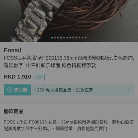
Fossil
FOSSIL手錶,編號FS00133,36mm銀圓形精鋼錶殼,白色簡約,
羅馬數字, 中三針顯示錶面,銀色精鋼錶帶款
HKD 1,910
免運
安心購
+239 專人檢查品質、正貨鑑定
關於商品
關於
FOSSIL化石 FS00133 女錶，36mm銀色精鋼圓形錶殼，簡約白面搭
FOSSIL手錶,編號FS00133,36mm銀圓形精鋼錶殼,白
配羅馬數字與中三針顯示，細節穩重，風格低調而實用。
