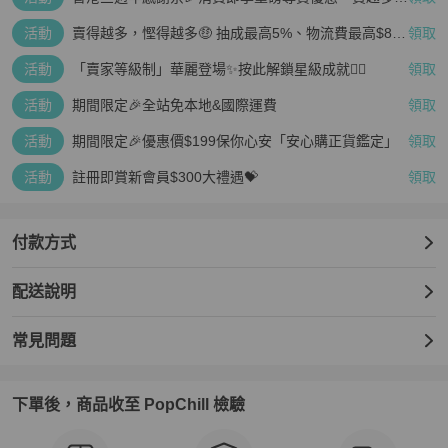
防水50米的等級讓日常洗手、潑水都無須擔心，生活中許多小細節我
疊越多、賺越多🤑
們都替你考慮到了。

活動
賣得越多，慳得越多🤑 抽成最高5%、物流費最高$800
領取
🤩 再見無上限抽成👋🏻
這不是為了滿足虛榮的飾品，而是陪你走過歲月的小夥伴，耐看、耐
活動
「賣家等級制」華麗登場✨按此解鎖星級成就👆🏻
領取
用、值得信任。

活動
期間限定🎉全站免本地&國際運費
領取
,超優惠趕緊跟朋友說吧,不好意思跟您說，這款我要了✔✔✔✔✔,送禮
自用都很適合唷!!!🎁💝,這款式…讓我按下暫停鍵⏸️⏸️⏸️,此件商品如有
活動
期間限定🎉優惠價$199保你心安「安心購正貨鑑定」
領取
購買，截圖私訊就會送小禮物唷!!!🎁🎁🎁

活動
註冊即賞新會員$300大禮遇💝
領取
［商品詳細資料］

品牌:FOSSIL化石

付款方式
型號:FS00133

適用性別:女

配送說明
機芯種類:石英機芯

錶殼直徑:36mm

錶殼形狀:圓形

常見問題
錶殼顏色:銀

錶殼材質:精鋼

面板風格:簡約, 羅馬數字, 中三針顯示

下單後，商品收至 PopChill 檢驗
面板顏色:白色

玻璃材質:強化型水晶玻璃
