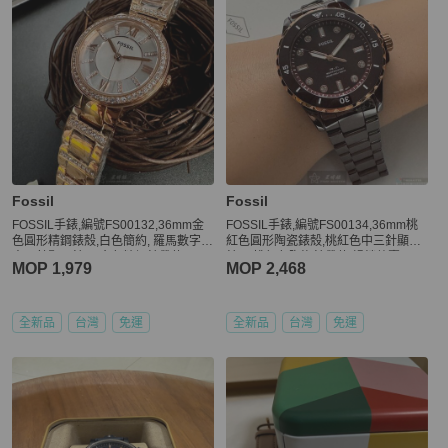
Fossil
Fossil
FOSSIL手錶,編號FS00132,36mm金
FOSSIL手錶,編號FS00134,36mm桃
色圓形精鋼錶殼,白色簡約, 羅馬數字,
紅色圓形陶瓷錶殼,桃紅色中三針顯示
中三針顯示錶面,金色精鋼錶帶款
錶面,桃紅色陶瓷錶帶款,暢銷熱賣!
MOP 1,979
MOP 2,468
全新品
台灣
免運
全新品
台灣
免運