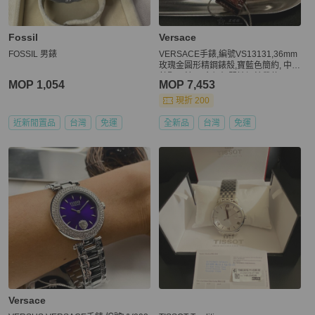
Fossil
Versace
FOSSIL 男錶
VERSACE手錶,編號VS13131,36mm
玫瑰金圓形精鋼錶殼,寶藍色簡約, 中二
針顯示錶面,金銀相間精鋼錶帶款
MOP 1,054
MOP 7,453
現折 200
近新閒置品
台灣
免運
全新品
台灣
免運
Versace