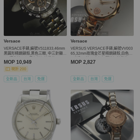
Versace
Versace
VERSACE手錶,編號VS11833,46mm
VERSUS VERSACE手錶,編號VV003
黑圓形精鋼錶殼,黑色三眼, 中三針顯
65,32mm玫瑰金芒星精鋼錶殼,白色中
示, 運動錶面,深黑色精鋼錶帶款
二針顯示錶面,金銀相間精鋼錶帶款
MOP 10,949
MOP 2,827
現折 200
全新品
台灣
免運
全新品
台灣
免運