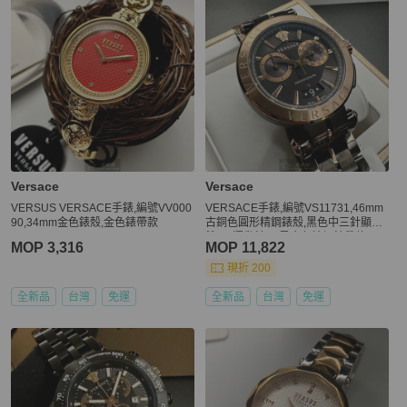
Versace
Versace
VERSUS VERSACE手錶,編號VV000
VERSACE手錶,編號VS11731,46mm
90,34mm金色錶殼,金色錶帶款
古銅色圓形精鋼錶殼,黑色中三針顯示,
雙眼, 運動錶面,黑金色精鋼錶帶款
MOP 3,316
MOP 11,822
現折 200
全新品
台灣
免運
全新品
台灣
免運