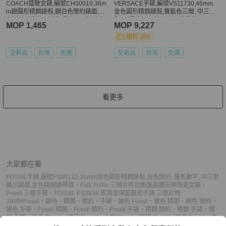
COACH蔻馳女錶,編號CH00010,36m
VERSACE手錶,編號VS11730,46mm
m銀圓形精鋼錶殼,銀白色簡約錶面,銀
金色圓形精鋼錶殼,寶藍色三眼, 中三針
色精鋼錶帶款,原廠限量款，不怕被仿
顯示, 運動錶面,金色精鋼錶帶款
MOP 1,465
MOP 9,227
冒!
現折 200
全新品
台灣
免運
全新品
台灣
免運
看更多
大家都在看
FOSSIL手錶,編號FS00132,36mm金色圓形精鋼錶殼,白色簡約, 羅馬數字, 中三針
顯示錶面,金色精鋼錶帶款
、
Folli Follie 三眼計時功能盤晶鑽石英陶瓷女錶
、
Fossil 三眼手錶
、
FOSSIL ES3838 玫瑰金深藍真皮手錶 三眼計時
38MM
Fossil
、
銀色
、
精鋼
、
簡約
、
手錶
、
銀色 Fossil
、
銀色 精鋼
、
銀色 簡約
、
銀色 手錶
、
Fossil 精鋼
、
Fossil 簡約
、
Fossil 手錶
、
精鋼 簡約
、
精鋼 手錶
、
簡
約 手錶
、
二手 Fossil
、
便宜 Fossil
、
小資 Fossil
、
熱門 Fossil
、
中古 Fossil
、
推
薦 Fossil
、
二手 簡約
、
便宜 簡約
、
小資 簡約
、
熱門 簡約
、
中古 簡約
、
推薦 簡