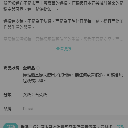
我們知道它不是市面上最豪華的選擇，但頂級日本石英機芯帶來的是
穩定與可靠，這一點始終如一。

選擇這支錶，不是為了炫耀，而是為了陪伴日常每一刻，從容面對工
作與生活的節奏。

星晴錶業深知每一只錶都承載著時間的重量，販售不只是商品，而是
一份值得信賴的責任。

查看更多
價格也許不是最低，但每一支我們賣出的錶，都是來自品牌正規管
道，保證原廠正貨。

Fossil
女錶
商品狀態與細節
商品狀況
全新品
僅離櫃且從未使用／試用過。無任何放置痕跡，可能含原
凸面水晶玻璃與強化材質的搭配，不為華麗，只為增加耐用度與視覺
包裝或吊牌。
的通透感。

全新品
36mm的錶殼設計恰到好處，不過分張揚，也不會顯得平凡，正如每
Fossil
女錶
分類資訊
分類
女錶
石英錶
位女性的剛柔並濟。

女錶
/
石英錶
推薦
Fossil
Fossil
精品
推薦清單
女錶
品牌介紹
品牌
Fossil
銀色精鋼錶帶經過多次打磨，貼合手腕曲線，配戴時幾乎感覺不到負
擔，輕巧卻穩固。

活動
香港三週年感謝祭🎉消費即享重磅尊貴優惠，買越多、
領取