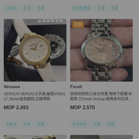
全新品
台灣
免運
近新閒置品
台灣
免運
降價
Versace
Fendi
VERSUS VERSACE手錶,編號VV001
快快快快快💁‍♂️本日特賣 限時下殺囉 秒
17,38mm金色錶殼,白錶帶款
殺款 ⏰Fendi Orologi 經典系列石英腕
錶
MOP 2,493
MOP 2,570
全新品
台灣
免運
狀況良好
台灣
免運