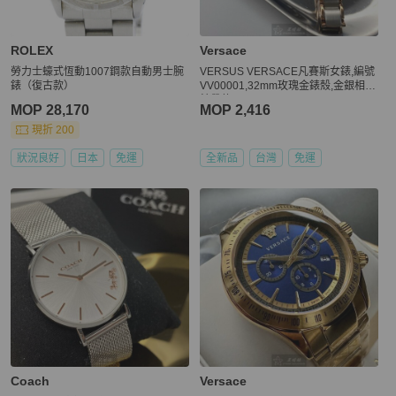
ROLEX
Versace
勞力士蠔式恆動1007鋼款自動男士腕
VERSUS VERSACE凡賽斯女錶,編號
錶（復古款）
VV00001,32mm玫瑰金錶殼,金銀相間
錶帶款
MOP 28,170
MOP 2,416
現折 200
狀況良好
日本
免運
全新品
台灣
免運
Coach
Versace