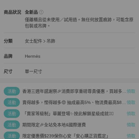
Hermès
女士配件
商品狀態與細節
商品狀況
全新品
僅離櫃且從未使用／試用過。無任何放置痕跡，可能含原
包裝或吊牌。
全新品
Hermès
女士配件
分類資訊
分類
女士配件
吊飾
女士配件
/
吊飾
推薦
Hermès
Hermès
精品
推薦清單
女士配件
品牌介紹
品牌
Hermès
尺寸
單一尺寸
活動
香港三週年感謝祭🎉消費即享重磅尊貴優惠，買越多、
領取
疊越多、賺越多🤑
活動
賣得越多，慳得越多🤑 抽成最高5%、物流費最高$800
領取
🤩 再見無上限抽成👋🏻
活動
「賣家等級制」華麗登場✨按此解鎖星級成就👆🏻
領取
活動
期間限定🎉全站免本地&國際運費
領取
活動
限定優惠價$239保你心安「安心購正貨鑑定」
領取