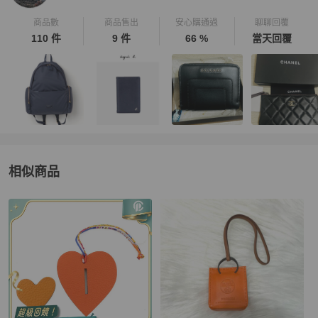
商品數
商品售出
安心購通過
聊聊回覆
110 件
9 件
66 %
當天回覆
相似商品
更多相似
Hermès
女士配件
推薦精品