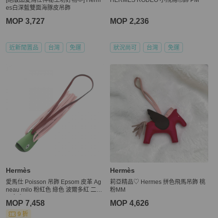
es白深藍雙面海豚皮吊飾
MOP 3,727
MOP 2,236
近新閒置品
台灣
免運
狀況尚可
台灣
免運
Hermès
Hermès
愛馬仕 Poisson 吊飾 Epsom 皮革 Ag
莉亞精品♡ Hermes 拼色飛馬吊飾 桃
neau milo 粉紅色 綠色 波爾多紅 二手
粉MM
G 女士
MOP 7,458
MOP 4,626
9 折