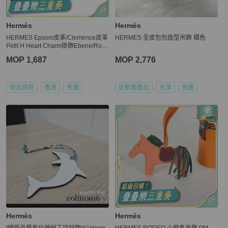
Hermès
Hermès
HERMES Epsom皮革/Clemence皮革
HERMES 全皮包包造型吊飾 橘色
Petit H Heart Charm掛飾Ebene/Rou
ge Pivoine/Abricot/Bleu Electrique
MOP 1,687
MOP 2,776
狀況良好
香港
免運
近新閒置品
台灣
免運
Hermès
Hermès
[絕版品愛馬仕神秘工坊好物🫶] Herm
HERMES RODEO 小飛馬吊飾 PM