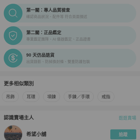
PopChill拍拍圈正品驗證、安心購檢驗流程介紹
第一關：專人品質檢查
確認商品狀況、配件等 符合頁面描述
第二關：正品鑑定
專業鑑定團隊、AI 儀器鑑定、正品證書
90 天仿品退貨
出貨錄影、防掉換封條、雙重防護包裝
更多相似類別
更多
Hermès
女士配件
相似商品推薦
吊飾
耳環
項鍊
手鍊／手環
戒指
認識賣場主人
逛逛賣場
PopChill 拍拍圈嚴選賣家
希望小舖
介紹
希望小舖
追蹤