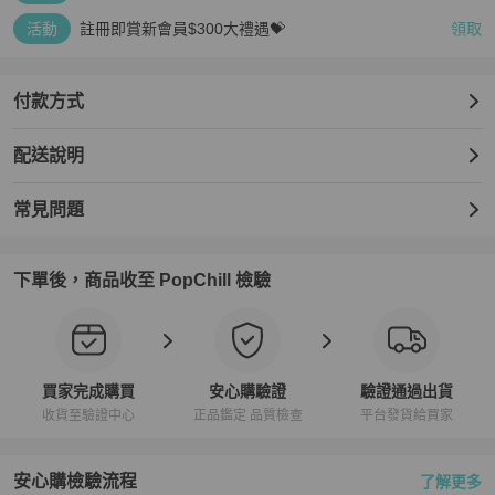
活動
註冊即賞新會員$300大禮遇💝
領取
付款方式
配送說明
常見問題
下單後，商品收至 PopChill 檢驗
買家完成購買
安心購驗證
驗證通過出貨
收貨至驗證中心
正品鑑定 品質檢查
平台發貨給買家
安心購檢驗流程
了解更多