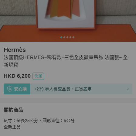
Hermès
法國頂級HERMES~稀有款~三色全皮徽章吊飾 法國製~ 全
新現貨
HKD 6,200
免運
安心購
+239 專人檢查品質、正貨鑑定
關於商品
關於
尺寸：全長25公分、圓形直徑：5公分

法國頂級HERMES~稀有款~三色全皮徽章吊飾 法國製~ 
全新正品