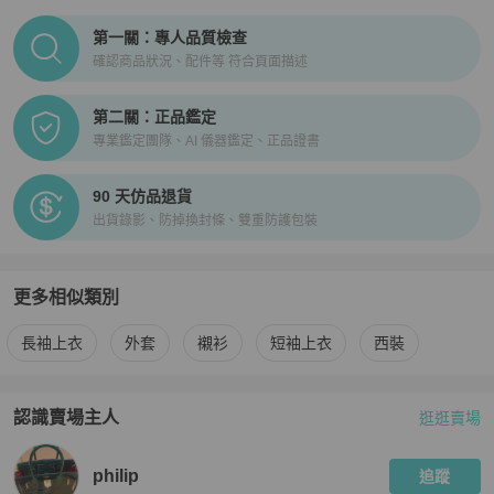
PopChill拍拍圈正品驗證、安心購檢驗流程介紹
第一關：專人品質檢查
確認商品狀況、配件等 符合頁面描述
第二關：正品鑑定
專業鑑定團隊、AI 儀器鑑定、正品證書
90 天仿品退貨
出貨錄影、防掉換封條、雙重防護包裝
更多相似類別
更多
BURBERRY
男裝
相似商品推薦
長袖上衣
外套
襯衫
短袖上衣
西裝
認識賣場主人
逛逛賣場
PopChill 拍拍圈嚴選賣家
philip
介紹
philip
追蹤