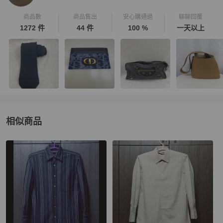
商品數
商品售出
安心購通過
聊聊回覆
1272 件
44 件
100 %
一天以上
相似商品
更多相似
BURBERRY
男裝
推薦精品