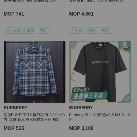
BURBERRY 倫敦 超彈針織上衣
促銷品 Burberry 男款 針織帽衫 #L
MOP 741
MOP 4,661
狀況良好
台灣
免運
全新品
香港
免運
BURBERRY
BURBERRY
絕版BURBERRY 博柏利 BLACK LAB
Burberry 男士 圓領T恤XS S M L XL X
EL 黑標 戰馬 男馬德拉斯格紋法蘭絨
XL
長袖襯衫2號
MOP 535
MOP 3,108