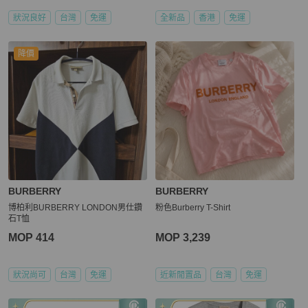
狀況良好
台灣
免運
全新品
香港
免運
降價
BURBERRY
BURBERRY
博柏利BURBERRY LONDON男仕鑽
粉色Burberry T-Shirt
石T恤
MOP 414
MOP 3,239
狀況尚可
台灣
免運
近新閒置品
台灣
免運