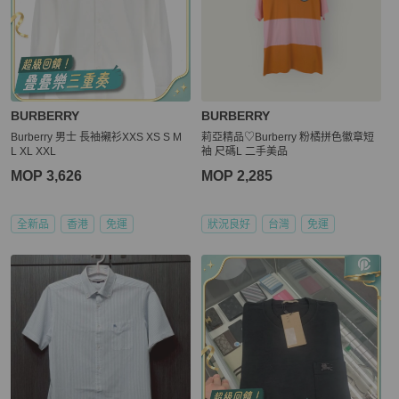
BURBERRY
BURBERRY
Burberry 男士 長袖襯衫XXS XS S M
莉亞精品♡Burberry 粉橘拼色徽章短
L XL XXL
袖 尺碼L 二手美品
MOP 3,626
MOP 2,285
全新品
香港
免運
狀況良好
台灣
免運