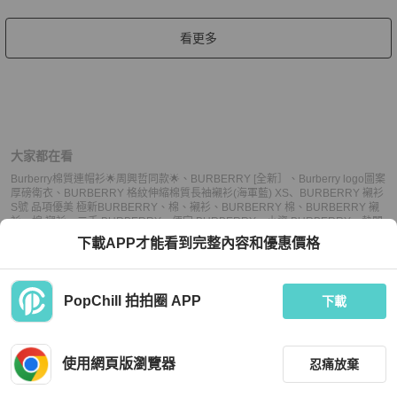
看更多
大家都在看
Burberry棉質連帽衫🌟周興哲同款🌟
、
BURBERRY [全新］
、
Burberry logo圖案
厚磅衛衣
、
BURBERRY 格紋伸縮棉質長袖襯衫(海軍藍) XS
、
BURBERRY 襯衫
S號 品項優美 極新
BURBERRY
、
棉
、
襯衫
、
BURBERRY 棉
、
BURBERRY 襯
衫
、
棉 襯衫
、
二手 BURBERRY
、
便宜 BURBERRY
、
小資 BURBERRY
、
熱門
BURBERRY
、
中古 BURBERRY
、
推薦 BURBERRY
、
二手 襯衫
、
便宜 襯衫
、
下載APP才能看到完整內容和優惠價格
小資 襯衫
、
熱門 襯衫
、
中古 襯衫
、
推薦 襯衫
PopChill 拍拍圈 APP
下載
上架
使用網頁版瀏覽器
忍痛放棄