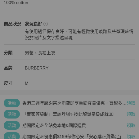
100% cotton
BURBERRY
男裝
商品狀態與細節
商品狀況
狀況良好
有使用過但保存良好，可能有輕微使用痕跡及些微瑕疵情
況於照片及文字描述呈現
狀況良好
BURBERRY
男裝
分類資訊
分類
男裝
長袖上衣
男裝
/
長袖上衣
推薦
BURBERRY
BURBERRY
精品
推薦清單
男裝
品牌介紹
品牌
BURBERRY
尺寸
M
活動
香港三週年感謝祭🎉消費即享重磅尊貴優惠，買越多、
領取
疊越多、賺越多🤑
活動
「賣家等級制」華麗登場✨按此解鎖星級成就👆🏻
領取
活動
期間限定🎉全站免本地&國際運費
領取
活動
期間限定🎉優惠價$199保你心安「安心購正貨鑑定」
領取