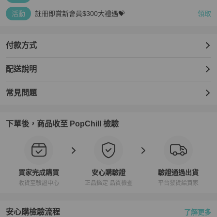
活動
註冊即賞新會員$300大禮遇💝
領取
付款方式
配送說明
常見問題
下單後，商品收至 PopChill 檢驗
買家完成購買
安心購驗證
驗證通過出貨
收貨至驗證中心
正品鑑定 品質檢查
平台發貨給買家
安心購檢驗流程
了解更多