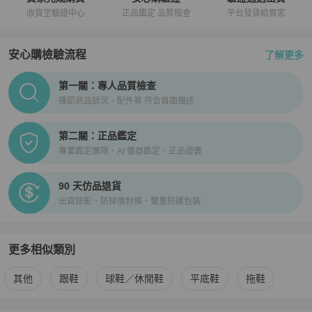
收貨至驗證中心
正品鑑定 品質檢查
平台發貨給買家
安心購檢驗流程
了解更多
PopChill拍拍圈正品驗證、安心購檢驗流程介紹
第一關：專人品質檢查
確認商品狀況、配件等 符合頁面描述
第二關：正品鑑定
專業鑑定團隊、AI 儀器鑑定、正品證書
90 天仿品退貨
出貨錄影、防掉換封條、雙重防護包裝
更多相似類別
更多
Valentino
女鞋
相似商品推薦
其他
跟鞋
球鞋／休閒鞋
平底鞋
拖鞋