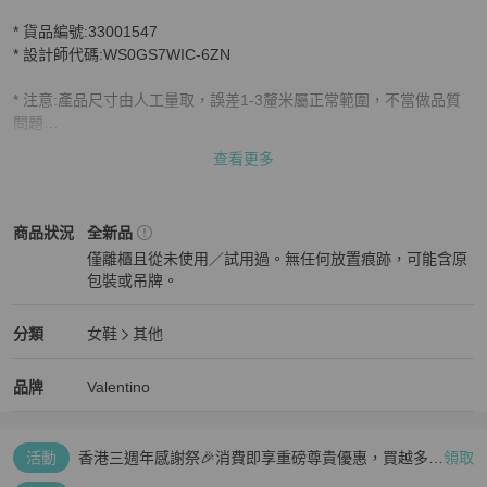
* 貨品編號:33001547

* 設計師代碼:WS0GS7WIC-6ZN

* 注意:產品尺寸由人工量取，誤差1-3釐米屬正常範圍，不當做品質
問題

圖片和實際產品之間可能出現顏色偏差

查看更多
包裝:大多數產品都配有防塵袋。不包括品牌盒和真品卡

Valentino
女鞋
商品狀態與細節
商品狀況
全新品
保修:此產品不包括任何保修服務，日常磨損也沒有保修
僅離櫃且從未使用／試用過。無任何放置痕跡，可能含原
包裝或吊牌。
全新品
Valentino
女鞋
分類資訊
分類
女鞋
其他
女鞋
/
其他
推薦
Valentino
Valentino
精品
推薦清單
女鞋
品牌介紹
品牌
Valentino
活動
香港三週年感謝祭🎉消費即享重磅尊貴優惠，買越多、
領取
疊越多、賺越多🤑