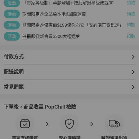
活動
「賣家等級制」華麗登場✨按此解鎖星級成就👆🏻
領取
活動
期間限定🎉全站免本地&國際運費
領取
活動
期間限定🎉優惠價$199保你心安「安心購正貨鑑定」
領取
活動
註冊即賞新會員$300大禮遇💝
領取
付款方式
配送說明
常見問題
下單後，商品收至 PopChill 檢驗
買家完成購買
安心購驗證
驗證通過出貨