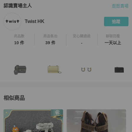
認識賣場主人
逛逛賣場
PopChill 拍拍圈嚴選賣家
Twist HK
介紹
Twist HK
追蹤
商品數
商品售出
安心購通過
聊聊回覆
10 件
39 件
-
一天以上
相似商品
更多相似
Valentino
女鞋
推薦精品