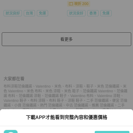
現折 200
狀況良好
台灣
免運
狀況良好
香港
免運
看更多
大家都在看
布料涼鞋
范倫鐵諾
、
Valentino
、
米色
、
布料
、
涼鞋
、
鞋子
、
米色 范倫鐵諾
、
米
色 Valentino
、
米色 布料
、
米色 涼鞋
、
米色 鞋子
、
范倫鐵諾 Valentino
、
范倫鐵
諾 布料
、
范倫鐵諾 涼鞋
、
范倫鐵諾 鞋子
、
Valentino 布料
、
Valentino 涼鞋
、
Valentino 鞋子
、
布料 涼鞋
、
布料 鞋子
、
涼鞋 鞋子
、
二手 范倫鐵諾
、
便宜 范倫
鐵諾
、
小資 范倫鐵諾
、
熱門 范倫鐵諾
、
中古 范倫鐵諾
、
推薦 范倫鐵諾
、
二手
Valentino
、
便宜 Valentino
、
小資 Valentino
、
熱門 Valentino
、
中古 Valentino
、
推薦 Valentino
、
二手 涼鞋
、
便宜 涼鞋
、
小資 涼鞋
、
熱門 涼鞋
、
中古 涼鞋
、
推
下載APP才能看到完整內容和優惠價格
薦 涼鞋
、
二手 鞋子
、
便宜 鞋子
、
小資 鞋子
、
熱門 鞋子
、
中古 鞋子
、
推薦 鞋子