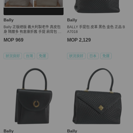
Bally
Bally
Bally 正版絕版 義大利製老件 真皮包
BALLY 手提包 皮革 黑色 金色 正品 B
身 隔層多 有倉庫折舊 手提 肩背包 請
A7018
看商品敘述
MOP 969
MOP 2,129
狀況良好
台灣
免運
狀況良好
日本
免運
Bally
Bally