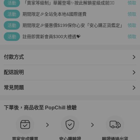
其他備註：-

活動
「賣家等級制」華麗登場✨按此解鎖星級成就👆🏻
領取
【PopChill 台灣購物保障】

★免國際運費，免高額關稅．90天仿品疑慮全額退款

活動
期間限定🎉全站免本地&國際運費
領取
★下單時於 PopChill 付費台幣499元加購安心購（正品鑑定）與（品
活動
期間限定🎉優惠價$199保你心安「安心購正貨鑑定」
領取
質檢查）服務，意即商品抵達台灣時，由PopChill進行開箱錄影比對
商品圖文相符以及二次鑑定和確認缺件，如存在重大落差，平台將提
活動
註冊即賞新會員$300大禮遇💝
領取
供拍照服務，買家有權利取消訂單，無須支付任何費用。

【PopChill 香港購物保障】

付款方式
★免國際運費，免關稅．90天內存疑全額退款

★ 香港地區：下單時於 PopChill 付費港幣399元加購安心購（正貨鑑
配送說明
證）與（品質檢查）服務，意即商品抵達香港時，由PopChill進行開
箱錄影比對描述相符以及二次鑑定，如存在重大落差，平台將提供拍
照服務，買家有權利取消訂單，無須支付任何費用。

常見問題
【PopChill 全球購物保障】

★若商品不通過PopChill 的品質檢查和鑑定，您的訂單將被取消，系
下單後，商品收至 PopChill 檢驗
統自動退回整張訂單的金額（包含安心購費用）。

★ 鑑定將使用美國第三方權威專業鑑定機構之服務，大多數加贈正貨
證書，部分含鑑定分析。

買家完成購買
安心購驗證
驗證通過出貨