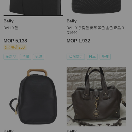
Bally
Bally
BALLY包
BALLY 手提包 皮革 黑色 金色 正品 B
D1660
MOP 5,138
MOP 1,932
現折 200
全新品
台灣
免運
狀況尚可
日本
免運
Bally
Bally