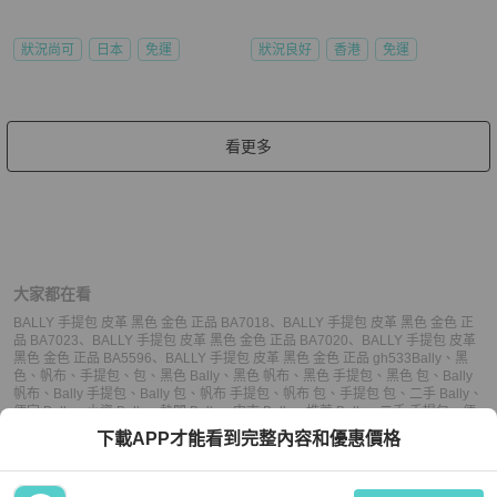
狀況尚可
日本
免運
狀況良好
香港
免運
看更多
大家都在看
BALLY 手提包 皮革 黑色 金色 正品 BA7018
、
BALLY 手提包 皮革 黑色 金色 正
品 BA7023
、
BALLY 手提包 皮革 黑色 金色 正品 BA7020
、
BALLY 手提包 皮革
黑色 金色 正品 BA5596
、
BALLY 手提包 皮革 黑色 金色 正品 gh533
Bally
、
黑
色
、
帆布
、
手提包
、
包
、
黑色 Bally
、
黑色 帆布
、
黑色 手提包
、
黑色 包
、
Bally
帆布
、
Bally 手提包
、
Bally 包
、
帆布 手提包
、
帆布 包
、
手提包 包
、
二手 Bally
、
便宜 Bally
、
小資 Bally
、
熱門 Bally
、
中古 Bally
、
推薦 Bally
、
二手 手提包
、
便
宜 手提包
、
小資 手提包
、
熱門 手提包
、
中古 手提包
、
推薦 手提包
、
二手 包
、
下載APP才能看到完整內容和優惠價格
便宜 包
、
小資 包
、
熱門 包
、
中古 包
、
推薦 包