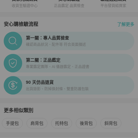
【寄送時程相關】

收貨至驗證中心
正品鑑定 品質檢查
平台發貨給買家
★ 空運直送 │ 縮短您的等待時間

★ 依寄達國家區域、驗關、航班或氣候等不可控制因素而異。

★ 商品由境外寄至 PopChill 驗證中心鑑定（鑑證）通過後才配送，
安心購檢驗流程
了解更多
因此比一般包裹需要多 2～3天的鑑定（鑑證）與檢查作業時間。

PopChill拍拍圈正品驗證、安心購檢驗流程介紹
第一關：專人品質檢查
【商品瑕疵說明】

確認商品狀況、配件等 符合頁面描述
★ 日本中古奢侈品市場對於商品進行分級，讓消費者即使透過網購，
也能從英文字母等級（SA．A 級．B 級．BC 級）判斷商品的保存狀
第二關：正品鑑定
況。

專業鑑定團隊、AI 儀器鑑定、正品證書
★ 二手商品非新品，圖文已盡力完整敘述細節，請買家務必將商品照
片放大看，並綜合商品圖片和文字去綜合考量與判斷。

★ 日本中古名牌行業統一的分級標準非常嚴謹，商品狀況已於說明處
90 天仿品退貨
明確標示等級，如下單即表示可接受商品狀況。

出貨錄影、防掉換封條、雙重防護包裝
★商品的成色判定基於 Brand Street 日本的標準來評判，因個人評判
標準的不同，請務必下單前詳細確認商品照片細節和商品情報說明文
後來綜合判斷，買方有義務就有疑慮的瑕疵處問清楚，確保商品能達
更多相似類別
到您的滿意，如有疑問請APP聊聊詢問客服解答後購買。

更多
★ 中古品有正常使用痕跡，瑕疵基本已拍出，細節如圖，了解更多請
Bally
女包
相似商品推薦
手提包
肩背包
托特包
後背包
斜背包
使用APP聊聊和客服聯繫。

★包袋尺寸由於測量手法不同，誤差在1cm-3cm屬於正常範圍，正常