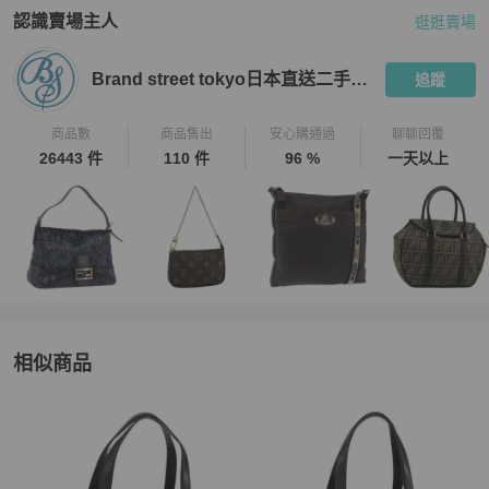
範圍內誤差不作為退換貨依據。

認識賣場主人
逛逛賣場
PopChill 拍拍圈嚴選賣家
Brand street tokyo日本直送二手名牌
【PopChill 台北 │ 香港 中英文雙語客戶服務】

★ 商品出售人授權 PopChill 台灣提供友善之中英文雙語客戶服務。

Brand street tokyo日本直送二手名牌
追蹤
★ 有關商品問題，請直接私訊此帳號，商品均在境外賣家手上，Pop
Chill 會幫您代為詢問日本賣家。

商品數
商品售出
安心購通過
聊聊回覆
★ App 版聊聊服務時間：週一到週五 09:30～18:30。

26443 件
110 件
96 %
一天以上
★ 二手商品只有一件，如商品已經在原網站上被售出、刪除，PopC
hill 會為您取消訂單，還請見諒。

【取消訂單與退貨政策】

★ 下單後不接受買家無正當理由的換貨，退貨等要求。

★ 若商品已通過跨境寄送與 PopChill 的鑑定抵達買家手上，而買家
因個人因素想要退貨，需自行負擔國際運費和相關產生的關稅寄回給
 Brand Street 日本，PopChill 並非商品轉售人，商品係為您向日本 B
rand Street 購買，我方協助進行鑑定和訂購，因此我方無法代替賣
相似商品
方（Brand Street）行使是否同意退貨的權利，Brand Street 是日本
老牌中古店，對於品質和信譽均有良好的把關，敬請放心購買。

更多相似
Bally
女包
推薦精品
★ 買家一旦依照 PopChill 平台所定方式、條件及流程完成下單，即
表示願意依照本服務約定條款及相關網頁上所載明的約定內容、交易
條件、退貨政策或限制。
