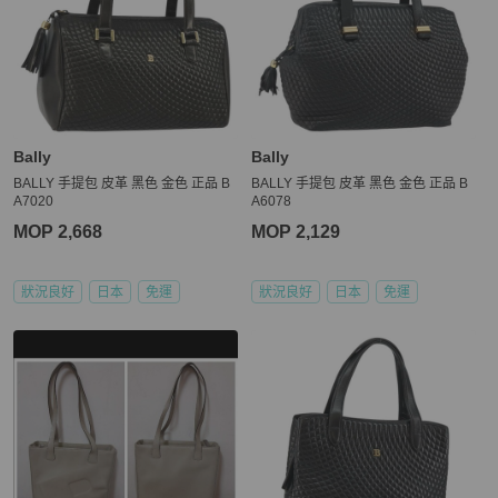
【電子發票與關稅政策】

★ 商品通過鑑定（鑑證）後，PopChill 依法將會開立「訂單金額」全
額的台灣統一發票，以電子發票形式寄至買家提供之電郵信箱。

★ 各國海關如有關稅 PopChill 均依法申報相符之金額，且均由 Pop
Bally
Bally
BALLY 手提包 皮革 黑色 金色 正品 B
BALLY 手提包 皮革 黑色 金色 正品 B
A7020
A6078
MOP 2,668
MOP 2,129
狀況良好
日本
免運
狀況良好
日本
免運