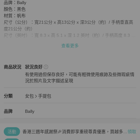
品牌：Bally

顏色：黑色

材質：帆布  

尺寸（公分）：寬21公分 x 高13公分 x 深3公分（約）/ 手柄垂直高
度21公分（約）

尺寸（英吋）：寬 8.3 x 高 5.1 x 深 1.2 英吋（約）/ 手柄高度 8.3 英
吋（約）

查看更多
款式：手提包

配件：防塵袋

產品編號：-

Bally
女包
商品狀態與細節
商品狀況
狀況良好
序號：-

有使用過但保存良好，可能有輕微使用痕跡及些微瑕疵情
產地：-

況於照片及文字描述呈現
等級：AB

狀況良好
SKU：BA7026

狀態 : 

Bally
女包
分類資訊
分類
女包
手提包
外部：表面：輕微摩擦

女包
/
手提包
推薦
金屬配件：輕微刮痕

Bally
Bally
精品
推薦清單
女包
品牌介紹
品牌
Bally
內部：輕微摩擦

口袋 ： -

邊角：輕微磨損

活動
香港三週年感謝祭🎉消費即享重磅尊貴優惠，買越多、
領取
氣味：我們沒有聞到任何難聞的氣味。

疊越多、賺越多🤑