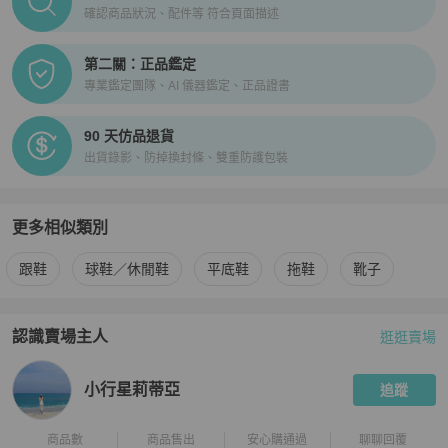
確認商品狀況、配件等 符合頁面描述
第二關：正品鑑定
專業鑑定團隊、AI 儀器鑑定、正品證書
90 天仿品退貨
出貨錄影、防掉換封條、雙重防護包裝
更多相似類別
更多
Chanel
女鞋
相似商品推薦
跟鞋
球鞋／休閒鞋
平底鞋
拖鞋
靴子
認識賣場主人
逛逛賣場
PopChill 拍拍圈嚴選賣家
小行星莉蒂亞
介紹
小行星莉蒂亞
追蹤
商品數
商品售出
安心購通過
聊聊回覆