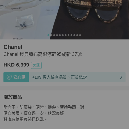
Chanel
Chanel 經典織布高跟涼鞋95成新 37號
HKD 6,399
免運
安心購
+199 專人檢查品質、正貨鑑定
關於商品
關於
附盒子、防塵袋、購證、緞帶、替換鞋跟ㄧ對

Chanel 經典織布高跟涼鞋95成新 37號
商品詳情與購買須
購自美國，僅穿過一次，狀況良好

鞋底有使用痕跡已送洗。