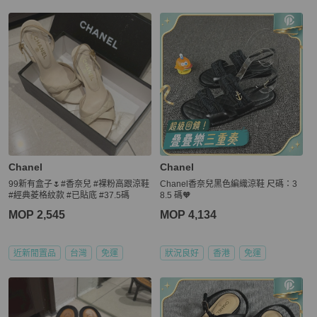
Chanel
Chanel
99新有盒子🌷#香奈兒 #裸粉高跟涼鞋
Chanel香奈兒黑色編織涼鞋 尺碼：3
#經典菱格紋款 #已貼底 #37.5碼
8.5 碼🧡
MOP 2,545
MOP 4,134
近新閒置品
台灣
免運
狀況良好
香港
免運