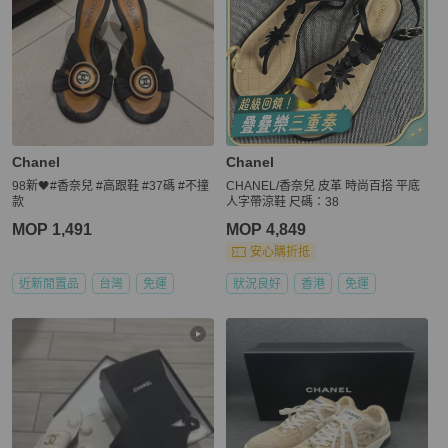
Chanel
Chanel
98新🖤#香奈兒 #高跟鞋 #37碼 #不撞
CHANEL/香奈兒 皮革 時尚百搭 平底
款
人字帶涼鞋 尺碼：38
MOP 1,491
MOP 4,849
安心購折抵
近新閒置品
台灣
免運
狀況良好
香港
免運