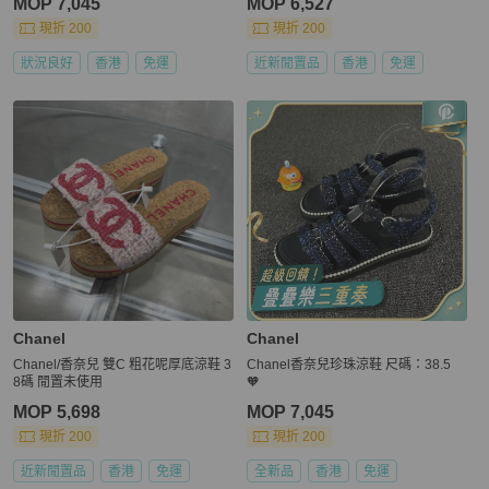
MOP 7,045
MOP 6,527
現折 200
現折 200
狀況良好
香港
免運
近新閒置品
香港
免運
Chanel
Chanel
Chanel/香奈兒 雙C 粗花呢厚底涼鞋 3
Chanel香奈兒珍珠涼鞋 尺碼：38.5
8碼 閒置未使用
🧡
MOP 5,698
MOP 7,045
現折 200
現折 200
近新閒置品
香港
免運
全新品
香港
免運