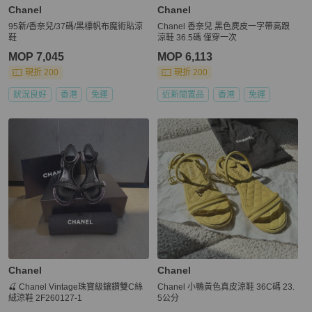
Chanel
Chanel
95新/香奈兒/37碼/黑標帆布魔術貼涼
Chanel 香奈兒 黑色麂皮一字帶高跟
鞋
涼鞋 36.5碼 僅穿一次
MOP 7,045
MOP 6,113
現折 200
現折 200
狀況良好
香港
免運
近新閒置品
香港
免運
Chanel
Chanel
🍒 Chanel Vintage珠寶級鑲鑽雙C絲
Chanel 小鴨黃色真皮涼鞋 36C碼 23.
絨涼鞋 2F260127-1
5公分