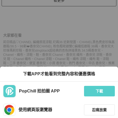
看更多
大家都在看
莉亞精品♡CHANEL 編織厚底涼鞋 尺碼36 近新閒置
、
CHANEL黑色麂皮珍珠高
跟鞋/36.5
、
98新❤️香奈兒CHANEL 粉色粗呢銀雙C編織低跟鞋 36碼
、
香奈兒大
珍珠瑪莉珍鞋
、
香奈兒slingblack超经典的杏色拼接黑色 34.5碼
香奈兒
、
Chanel
、
織布
、
涼鞋
、
鞋
、
香奈兒 Chanel
、
香奈兒 織布
、
香奈兒 涼鞋
、
香奈
兒 鞋
、
Chanel 織布
、
Chanel 涼鞋
、
Chanel 鞋
、
織布 涼鞋
、
織布 鞋
、
涼鞋
鞋
、
二手 香奈兒
、
便宜 香奈兒
、
小資 香奈兒
、
熱門 香奈兒
、
中古 香奈兒
、
推薦
香奈兒
、
二手 Chanel
、
便宜 Chanel
、
小資 Chanel
、
熱門 Chanel
、
中古
Chanel
、
推薦 Chanel
、
二手 涼鞋
、
便宜 涼鞋
、
小資 涼鞋
、
熱門 涼鞋
、
中古 涼
下載APP才能看到完整內容和優惠價格
鞋
、
推薦 涼鞋
、
二手 鞋
、
便宜 鞋
、
小資 鞋
、
熱門 鞋
、
中古 鞋
、
推薦 鞋
PopChill 拍拍圈 APP
下載
上架
使用網頁版瀏覽器
忍痛放棄