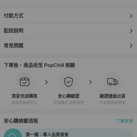
付款方式
配送說明
常見問題
下單後，商品收至 PopChill 檢驗
買家完成購買
安心購驗證
驗證通過出貨
收貨至驗證中心
正品鑑定 品質檢查
平台發貨給買家
安心購檢驗流程
了解更多
PopChill拍拍圈正品驗證、安心購檢驗流程介紹
第一關：專人品質檢查