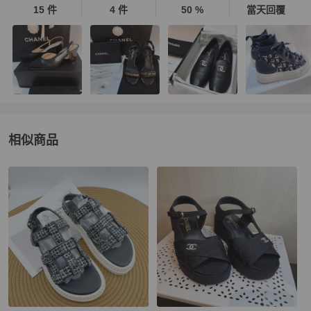
15 件
4 件
50 %
當天回覆
相似商品
更多相似
Chanel
女鞋
推薦精品