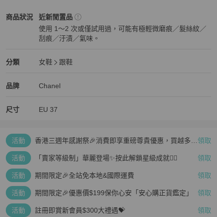
Chanel
女鞋
商品狀態與細節
商品狀況
近新閒置品
使用 1～2 次或僅試用過，可能有極輕微磨痕／髮絲紋／
刮痕／汙漬／氣味。
近新閒置品
Chanel
女鞋
分類資訊
分類
女鞋
跟鞋
女鞋
/
跟鞋
推薦
Chanel
Chanel
精品
推薦清單
女鞋
品牌介紹
品牌
Chanel
尺寸
EU
37
活動
香港三週年感謝祭🎉消費即享重磅尊貴優惠，買越多、
領取
疊越多、賺越多🤑
活動
「賣家等級制」華麗登場✨按此解鎖星級成就👆🏻
領取
活動
期間限定🎉全站免本地&國際運費
領取
活動
期間限定🎉優惠價$199保你心安「安心購正貨鑑定」
領取
活動
註冊即賞新會員$300大禮遇💝
領取