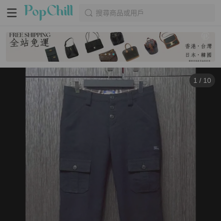
搜尋商品或用戶
1
/
10