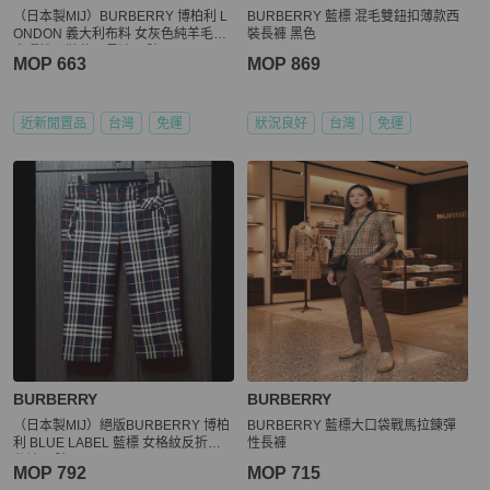
（日本製MIJ）BURBERRY 博柏利 L
BURBERRY 藍標 混毛雙鈕扣薄款西
ONDON 義大利布料 女灰色純羊毛內
裝長褲 黑色
裏彈性西裝休閒長褲42號
MOP 663
MOP 869
近新閒置品
台灣
免運
狀況良好
台灣
免運
BURBERRY
BURBERRY
（日本製MIJ）絕版BURBERRY 博柏
BURBERRY 藍標大口袋戰馬拉錬彈
利 BLUE LABEL 藍標 女格紋反折七
性長褲
分褲38號
MOP 792
MOP 715