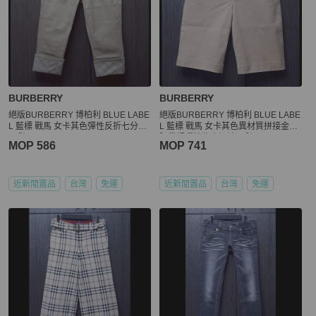
BURBERRY
BURBERRY
絕版BURBERRY 博柏利 BLUE LABE
絕版BURBERRY 博柏利 BLUE LABE
L 藍標 戰馬 女卡其色彈性反折七分褲
L 藍標 戰馬 女卡其色異材質拼接金屬
36號
腰帶超彈性修身短褲36號
MOP 586
MOP 741
近新閒置品
台灣
免運
近新閒置品
台灣
免運