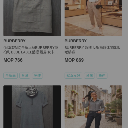
BURBERRY
BURBERRY
(日本製MIJ)全新正品BURBERRY博
BURBERRY 藍標 反折格紋休閒戰馬
柏利 BLUE LABEL藍標 戰馬 女卡其
老爺褲
綠窄版及膝裙38號
MOP 766
MOP 869
全新品
台灣
免運
狀況良好
台灣
免運