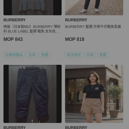
BURBERRY
BURBERRY
絕版（日本製MIJ）BURBERRY 博柏
BURBERRY 藍標 丹寧牛仔戰馬長褲
利 BLUE LABEL 藍標 戰馬 女灰色圍
脖翻領短袖洋裝38號
MOP 843
MOP 818
近新閒置品
台灣
免運
狀況良好
台灣
免運
BURBERRY
BURBERRY