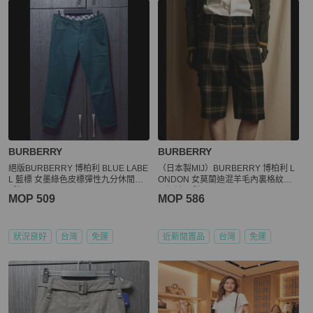
BURBERRY
BURBERRY
絕版BURBERRY 博柏利 BLUE LABE
（日本製MIJ）BURBERRY 博柏利 L
L 藍標 女墨綠色皮標彈性九分休閒褲3
ONDON 女莫蘭迪混羊毛內裏格紋休
8號
閒短褲40號
MOP 509
MOP 586
狀況良好
台灣
免運
近新閒置品
台灣
免運