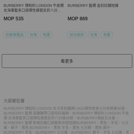
BURBERRY 博柏利 LONDON 牛皮標
BURBERRY 藍標 金扣拉鏈短褲
女海軍藍多口袋彈性褲管反折八分褲3
8號
MOP 535
MOP 869
近新閒置品
台灣
免運
狀況良好
台灣
免運
看更多
大家都在看
BURBERRY 博柏利 LONDON 女卡其色鐵牌LOGO彈性修身七分休閒褲36號
、
BURBERRY 藍標 高腰腰帶口袋毛料褲裙
、
BURBERRY 博柏利 LONDON 牛皮
標 女海軍藍多口袋彈性褲管反折八分褲38號
、
BURBERRY格紋五分褲
、
BURBERRY 藍標 粉格拉鏈口袋戰馬休閒短褲
BURBERRY
、
黑色
、
羊毛
、
七分
褲
、
褲子
、
黑色 BURBERRY
、
黑色 羊毛
、
黑色 七分褲
、
黑色 褲子
、
BURBERRY 羊毛
、
BURBERRY 七分褲
、
BURBERRY 褲子
、
羊毛 七分褲
、
羊