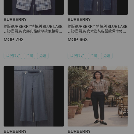
BURBERRY
BURBERRY
絕版BURBERRY博柏利 BLUE LABE
絕版BURBERRY 博柏利 BLUE LABE
L 藍標 戰馬 女經典格紋厚磅附腰帶八
L 藍標 戰馬 女木炭灰貓鬚紋彈性修身
分闊腿褲寬褲36號
牛仔長褲40號
MOP 792
MOP 663
狀況良好
台灣
免運
狀況良好
台灣
免運
BURBERRY
BURBERRY