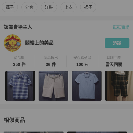
更多
BURBERRY
女裝
相似商品推薦
褲子
外套
洋裝
上衣
裙子
認識賣場主人
逛逛賣場
PopChill 拍拍圈嚴選賣家
閣樓上的美品
介紹
閣樓上的美品
追蹤
商品數
商品售出
安心購通過
聊聊回覆
350 件
36 件
100 %
當天回覆
相似商品
更多相似
BURBERRY
女裝
推薦精品