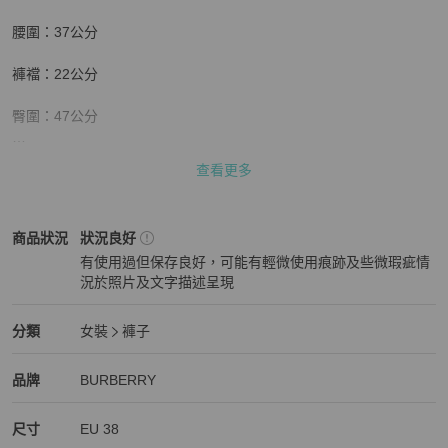
腰圍：37公分

褲襠：22公分

臀圍：47公分

腿圍：28公分

查看更多
褲管：20公分（綁繩可調整）

BURBERRY
女裝
商品狀態與細節
商品狀況
狀況良好
褲長：73公分

有使用過但保存良好，可能有輕微使用痕跡及些微瑕疵情
況於照片及文字描述呈現
👉顏色可能會因燈光、拍攝器材而有所色差，顏色皆以實品為主。

狀況良好
👉商品大多都只有一件，出貨前都會再檢查有無瑕疵，才會安排出
BURBERRY
女裝
分類資訊
分類
女裝
褲子
貨。

女裝
/
褲子
推薦
BURBERRY
BURBERRY
精品
推薦清單
女裝
品牌介紹
品牌
BURBERRY
👉商品都有標記平量，平量誤差值為1-2公分為正常範圍，若很在意
誤差值者請繞道，謝謝。
尺寸
EU
38