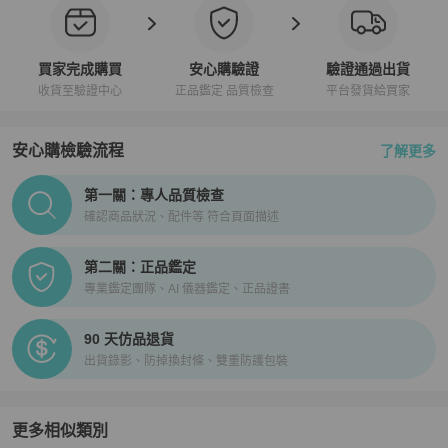
買家完成購買
安心購驗證
驗證通過出貨
收貨至驗證中心
正品鑑定 品質檢查
平台發貨給買家
安心購檢驗流程
了解更多
PopChill拍拍圈正品驗證、安心購檢驗流程介紹
第一關：專人品質檢查
確認商品狀況、配件等 符合頁面描述
第二關：正品鑑定
專業鑑定團隊、AI 儀器鑑定、正品證書
90 天仿品退貨
出貨錄影、防掉換封條、雙重防護包裝
更多相似類別