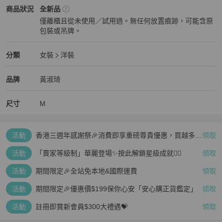
女裝
商品狀態與細節
商品狀況
全新品
僅離櫃且從未使用／試用過。無任何放置痕跡，可能含原
包裝或吊牌。
全新品
女裝
分類資訊
分類
女裝
洋裝
女裝
/
洋裝
推薦
精品
女裝
品牌介紹
品牌
黃淑琦
尺寸
M
活動
香港三週年感謝祭🎉消費即享重磅尊貴優惠，買越多、
領取
疊越多、賺越多🤑
活動
「賣家等級制」華麗登場✨按此解鎖星級成就👆🏻
領取
活動
期間限定🎉全站免本地&國際運費
領取
活動
期間限定🎉優惠價$199保你心安「安心購正貨鑑定」
領取
活動
註冊即賞新會員$300大禮遇💝
領取