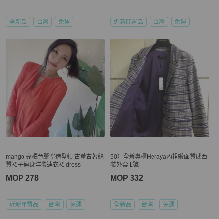
全新品
台灣
免運
近新閒置品
台灣
免運
mango 亮橘色簍空造型領 古董古著絲
50）全新專櫃Heraya內裡緞面質感西
質裙子連身洋裝連衣裙 dress
裝外套 L號
MOP 278
MOP 332
近新閒置品
台灣
免運
全新品
台灣
免運