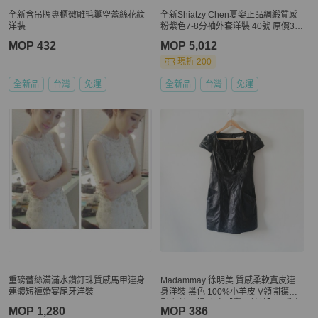
全新含吊牌專櫃微雕毛簍空蕾絲花紋
全新Shiatzy Chen夏姿正品綢緞質感
洋裝
粉紫色7-8分袖外套洋裝 40號 原價39
800
MOP 432
MOP 5,012
現折 200
全新品
台灣
免運
全新品
台灣
免運
重磅蕾絲滿滿水鑽釘珠質感馬甲連身
Madammay 徐明美 質感柔軟真皮連
連體短褲婚宴尾牙洋裝
身洋裝 黑色 100%小羊皮 V領開襟造
型 舒適內裡 皮衣【壽司羊羊】二手衣
MOP 1,280
MOP 386