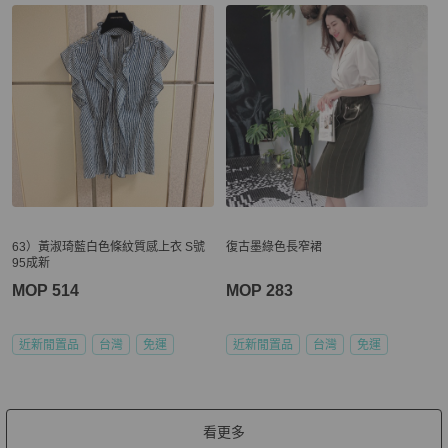
63）黃淑琦藍白色條紋質感上衣 S號
復古墨綠色長窄裙
95成新
MOP 514
MOP 283
近新閒置品
台灣
免運
近新閒置品
台灣
免運
看更多