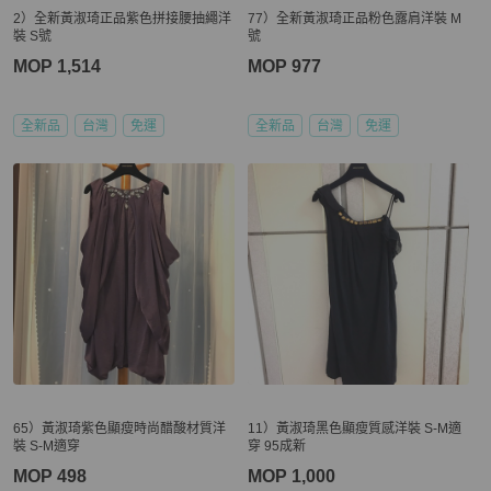
2）全新黃淑琦正品紫色拼接腰抽繩洋
77）全新黃淑琦正品粉色露肩洋裝 M
裝 S號
號
MOP 1,514
MOP 977
全新品
台灣
免運
全新品
台灣
免運
65）黃淑琦紫色顯瘦時尚醋酸材質洋
11）黃淑琦黑色顯瘦質感洋裝 S-M適
裝 S-M適穿
穿 95成新
MOP 498
MOP 1,000