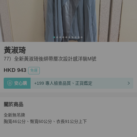
黃淑琦
77）全新黃淑琦後綁帶層次設計感洋裝M號
HKD 943
免運
安心購
+199 專人檢查品質、正貨鑑定
關於商品
關於
全新無吊牌

77）全新黃淑琦後綁帶層次設計感洋裝M號
商品詳情與購
胸寬46公分、臀寬60公分、衣長91公分上下