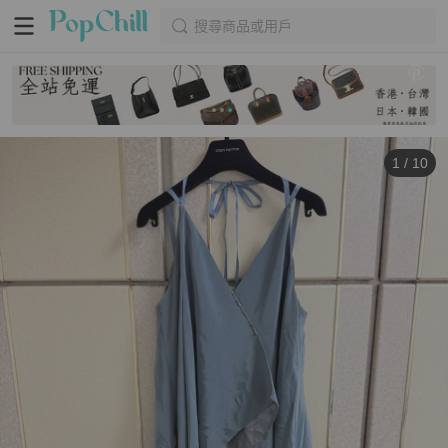
搜尋商品或用戶
1
/
10