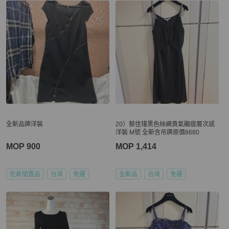
全新品牌洋裝
20）蔡佳瑾黑色絲綢貴氣顯瘦層次感
洋裝 M號 全新含吊牌原價8680
MOP 900
MOP 1,414
近新閒置品
台灣
免運
全新品
台灣
免運