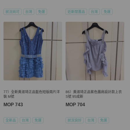
狀況尚可
台灣
免運
近新閒置品
台灣
免運
77）全新黃淑琦正品藍色短版兩片洋
86）黃淑琦正品紫色露肩設計款上衣
裝 M號
S號 95成新
MOP 743
MOP 704
全新品
台灣
免運
狀況良好
台灣
免運