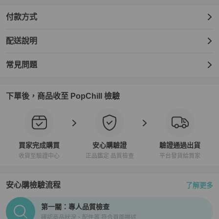
付款方式
配送說明
常見問題
下單後，商品收至 PopChill 檢驗
買家完成購買
安心購驗證
驗證通過出貨
收貨至驗證中心
正品鑑定 品質檢查
平台發貨給買家
安心購檢驗流程
了解更多
PopChill拍拍圈正品驗證、安心購檢驗流程介紹
第一關：專人品質檢查
確認商品狀況、配件等 符合頁面描述