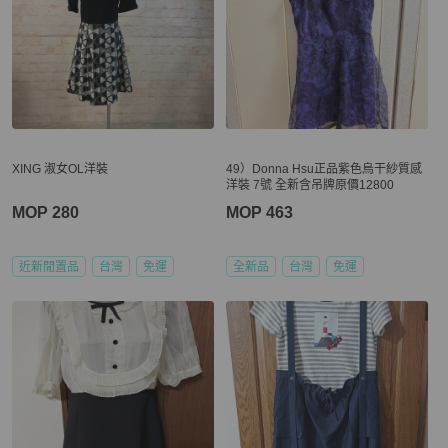
XING 淑女OL洋裝
49）Donna Hsu正品紫色烏干紗質感
洋裝 7號 全新含吊牌原價12800
MOP 280
MOP 463
近新閒置品
台灣
免運
全新品
台灣
免運