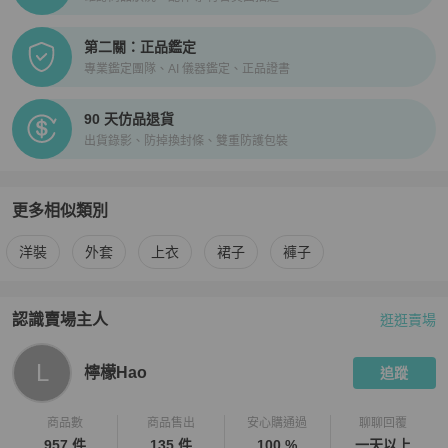
第二關：正品鑑定
專業鑑定團隊、AI 儀器鑑定、正品證書
90 天仿品退貨
出貨錄影、防掉換封條、雙重防護包裝
更多相似類別
更多
女裝
相似商品推薦
洋裝
外套
上衣
裙子
褲子
認識賣場主人
逛逛賣場
PopChill 拍拍圈嚴選賣家
檸檬Hao
介紹
L
檸檬Hao
追蹤
商品數
商品售出
安心購通過
聊聊回覆
957 件
135 件
100 %
一天以上