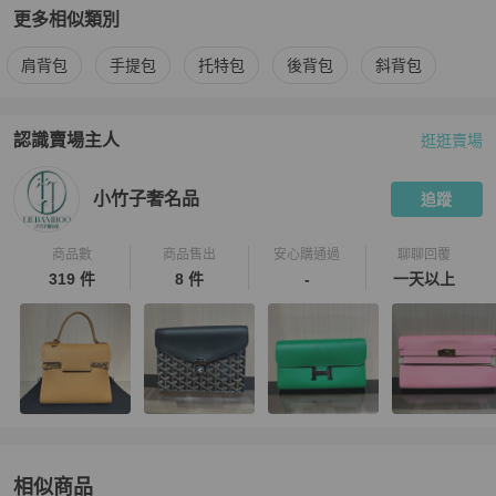
更多相似類別
更多
Chanel
女包
相似商品推薦
肩背包
手提包
托特包
後背包
斜背包
認識賣場主人
逛逛賣場
PopChill 拍拍圈嚴選賣家
小竹子奢名品
介紹
小竹子奢名品
追蹤
商品數
商品售出
安心購通過
聊聊回覆
319 件
8 件
-
一天以上
相似商品