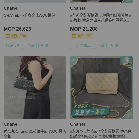
Chanel
Chanel
CHANEL 小羊皮金球WOC鏈包
#全新全配🈶購證 #專櫃原價1️⃣6️⃣萬 #
芯片款 香奈兒山茶花調節扣霧霾灰金
扣Woc
MOP 26,626
MOP 21,280
現折 200
現折 200
狀況良好
台灣
免運
近新閒置品
台灣
免運
Chanel
Chanel
香奈兒 Chanel 荔枝紋牛皮 WOC 黑色
#芯片款 #荔枝皮 #全配🈶購證 香奈兒
金釦
奶茶金扣WOC 新款雙C拼接鏈條包