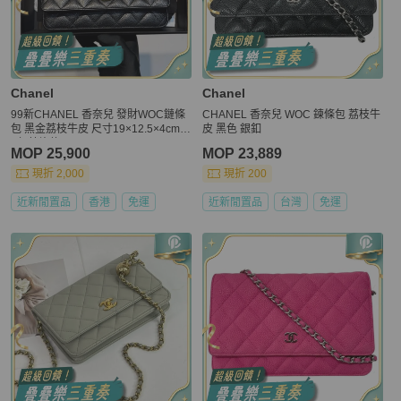
Chanel
Chanel
99新CHANEL 香奈兒 發財WOC鏈條
CHANEL 香奈兒 WOC 鍊條包 荔枝牛
包 黑金荔枝牛皮 尺寸19×12.5×4cm2
皮 黑色 銀釦
3年芯片款
MOP 25,900
MOP 23,889
現折 2,000
現折 200
近新閒置品
香港
免運
近新閒置品
台灣
免運