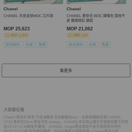
Chanel
Chanel
CHANEL 羊皮金球WOC 芯片款
CHANEL 香奈兒 WOC 鍊條包 荔枝牛
皮 霧面桃紅 銀釦
MOP 25,623
MOP 21,062
現折 2,000
現折 200
狀況良好
台灣
免運
狀況良好
台灣
免運
看更多
大家都在看
Chanel 香奈兒 粉色 牛皮油蠟皮 全皮翻蓋包woc
、
近新收藏級老香CHANEL
CF25 香奈兒25cm 黑金羊皮 vintage
、
CHANEL中古款山茶花手提肩背腋下托特
包23*25*11 98新配件塵袋
、
CHANEL 24sgst黑金荔枝牛皮手提肩背托特包
36*27.5*10 9新 配件塵袋購證
、
百搭必備款😍極新限量✨Chanel黑金小號