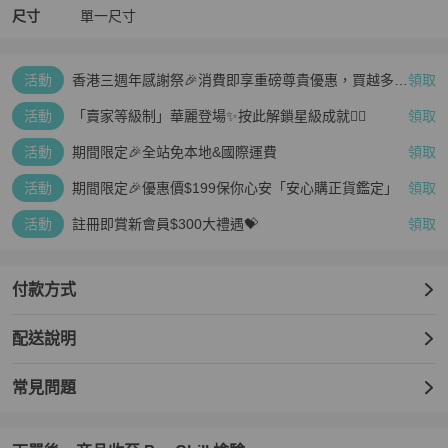
尺寸
單一尺寸
活動
香港三週年感謝祭🎉消費即享重磅尊貴優惠，買越多、
領取
疊越多、賺越多🤑
活動
「賣家等級制」華麗登場✨按此解鎖星級成就👆🏻
領取
活動
期間限定🎉全站免本地&國際運費
領取
活動
期間限定🎉優惠價$199保你心安「安心購正貨鑑定」
領取
活動
註冊即賞新會員$300大禮遇💝
領取
付款方式
配送說明
常見問題