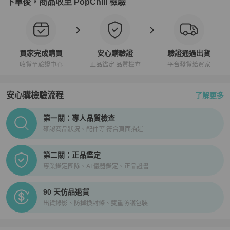
下單後，商品收至 PopChill 檢驗
買家完成購買
安心購驗證
驗證通過出貨
收貨至驗證中心
正品鑑定 品質檢查
平台發貨給買家
安心購檢驗流程
了解更多
PopChill拍拍圈正品驗證、安心購檢驗流程介紹
第一關：專人品質檢查
確認商品狀況、配件等 符合頁面描述
第二關：正品鑑定
專業鑑定團隊、AI 儀器鑑定、正品證書
90 天仿品退貨
出貨錄影、防掉換封條、雙重防護包裝