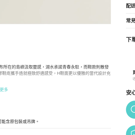
配
常
下單
/ 黑色 42.5 二舅鞋
商品詳情與購買須知
蒂瀑布所在的島嶼汲取靈感，湖水承諾青春永駐，而鞋款則散發
膠鞋底攜手造就極致舒適感受，H鞋面更以優雅的當代設計充
更多
安
Po
號的鞋碼。

可能含原包裝或吊牌。