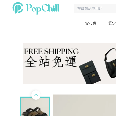
安心購
鑑定