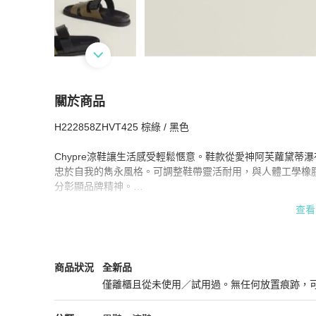
關於商品
關於
H222858ZHVT425 棕綠 / 黑色

全新 HERMÈS 愛馬仕 Chypre涼鞋 Epsom 棕綠 
Chypre涼鞋讓生活感受輕鬆愜意。鞋款從愛神阿芙蘿黛
忠於自我的雋永風格。可調整鞋帶靈活耐用，與人體工學橡
分彰顯品牌精神。

查看
小牛皮科技涼鞋，搭配人體工學橡膠鞋底和可調整鞋帶。

以時尚設計打造休閒舒適風格。

建議選擇您平常穿著的鞋碼。若足背較高，則可考慮選擇大半
Hermès
男鞋
商品狀態與細節
商品狀況
全新品
僅離櫃且從未使用／試用過。無任何放置痕跡，
義大利製造。

全新品