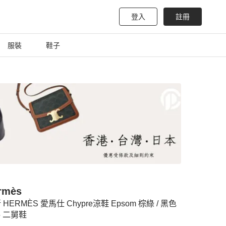
登入
註冊
服裝
鞋子
rmès
 HERMÈS 愛馬仕 Chypre涼鞋 Epsom 棕綠 / 黑色
.5 二舅鞋