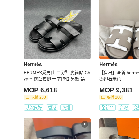
Hermès
Hermès
HERMES愛馬仕 二舅鞋 魔術貼 Ch
［售出］全新 herme
ypre 露趾套腳 一字拖鞋 男款 黑色
鵝卵石米色
43碼
MOP 6,618
MOP 9,381
現折 200
現折 200
狀況良好
香港
免運
全新品
台灣
免