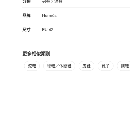
Hermès
男鞋
分類資訊
分類
男鞋
涼鞋
黑色橡膠鞋底

男鞋
/
涼鞋
推薦
黑色小牛皮內底

白色山羊皮內裡

Hermès
Hermès
精品
推薦清單
男鞋
品牌介紹
品牌
Hermès
配件：橘盒、緞帶、防塵袋

尺寸
EU
42
☆ 其它尺寸可詢問 ☆
更多相似類別
更多
Hermès
男鞋
相似商品推薦
涼鞋
球鞋／休閒鞋
皮鞋
靴子
拖鞋