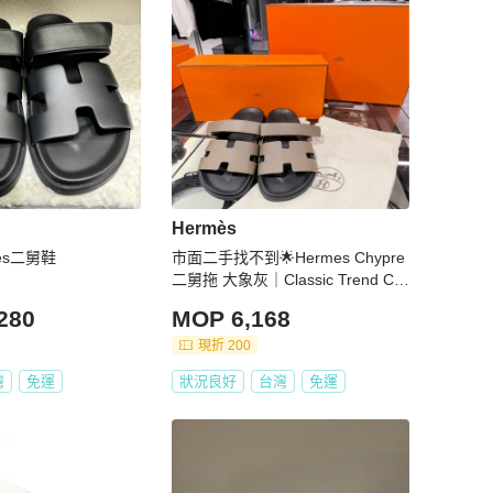
Hermès
es二舅鞋
市面二手找不到🌟Hermes Chypre
二舅拖 大象灰｜Classic Trend CT
精品｜台北東區實體
280
MOP 6,168
現折 200
灣
免運
狀況良好
台灣
免運