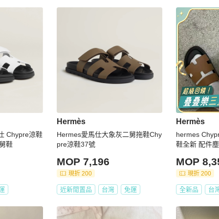
Hermès
Hermès
 Chypre涼鞋
Hermes愛馬仕大象灰二舅拖鞋Chy
hermes C
二舅鞋
pre涼鞋37號
鞋全新 配件塵
MOP 7,196
MOP 8,3
現折 200
現折 200
運
近新閒置品
台灣
免運
全新品
台