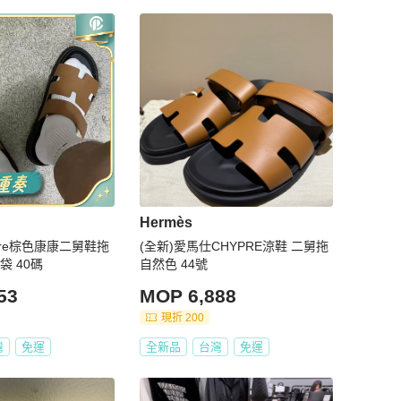
Hermès
hypre棕色康康二舅鞋拖
(全新)愛馬仕CHYPRE涼鞋 二舅拖
袋 40碼
自然色 44號
53
MOP 6,888
現折 200
灣
免運
全新品
台灣
免運