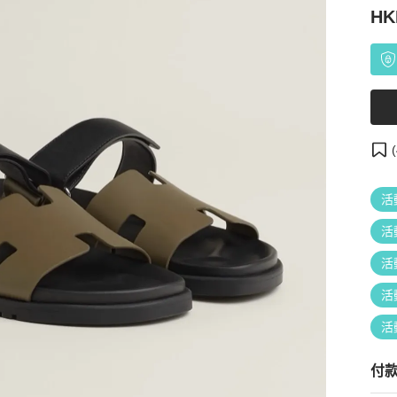
HK
(
活
活
活
活
活
付