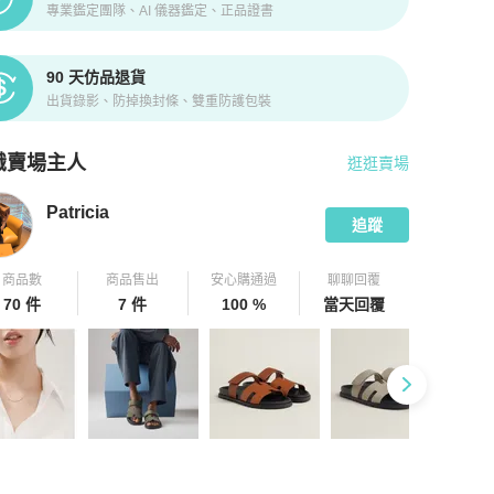
專業鑑定團隊、AI 儀器鑑定、正品證書
90 天仿品退貨
出貨錄影、防掉換封條、雙重防護包裝
識賣場主人
逛逛賣場
pChill 拍拍圈嚴選賣家
Patricia
介紹
Patricia
追蹤
商品數
商品售出
安心購通過
聊聊回覆
70 件
7 件
100 %
當天回覆