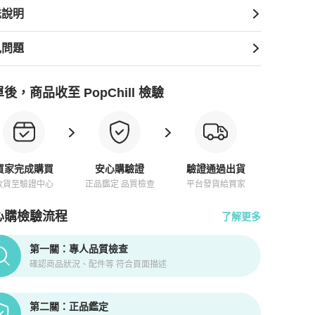
送說明
見問題
後，商品收至 PopChill 檢驗
買家完成購買
安心購驗證
驗證通過出貨
收貨至驗證中心
正品鑑定 品質檢查
平台發貨給買家
心購檢驗流程
了解更多
pChill拍拍圈正品驗證、安心購檢驗流程介紹
第一關：專人品質檢查
確認商品狀況、配件等 符合頁面描述
第二關：正品鑑定