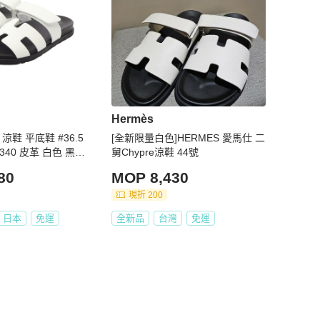
Hermès
e 涼鞋 平底鞋 #36.5
[全新限量白色]HERMES 愛馬仕 二
90340 皮革 白色 黑色
舅Chypre涼鞋 44號
80
MOP 8,430
現折 200
日本
免運
全新品
台灣
免運