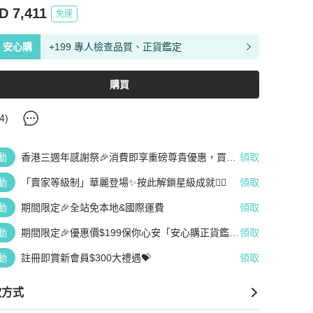
D 7,411
免運
安心購
+199 專人檢查品質、正貨鑑定
購買
4
)
動
香港三週年感謝祭🎉消費即享重磅尊貴優惠，買越
領取
多、疊越多、賺越多🤑
動
「賣家等級制」華麗登場✨按此解鎖星級成就👆🏻
領取
動
期間限定🎉全站免本地&國際運費
領取
動
期間限定🎉優惠價$199保你心安「安心購正貨鑑
領取
定」
動
註冊即賞新會員$300大禮遇💝
領取
款方式