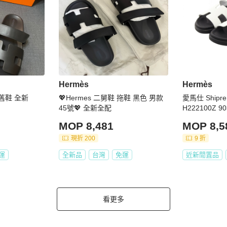
Hermès
Hermès
二舊鞋 全新
💖Hermes 二舅鞋 拖鞋 黑色 男款
愛馬仕 Shipr
45號💖 全新全配
H222100Z 
女款
MOP 8,481
MOP 8,5
現折 200
9 折
運
全新品
台灣
免運
近新閒置品
看更多