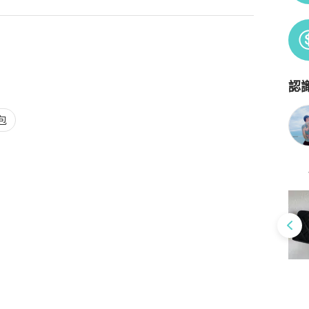
認
Po
包