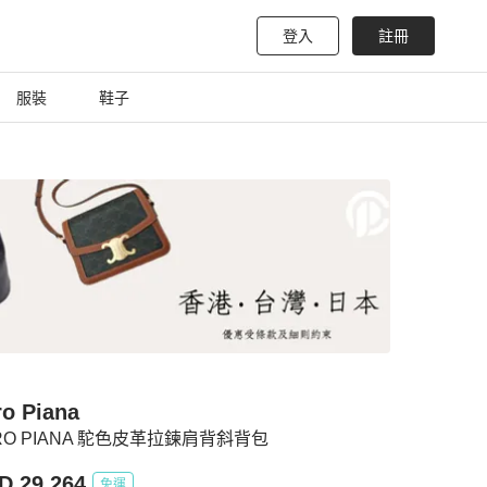
登入
註冊
服裝
鞋子
ro Piana
RO PIANA 駝色皮革拉鍊肩背斜背包
D 29,264
免運