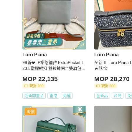
Loro Piana
Loro Piana
99新❤️LP諾悠翩雅 ExtraPocket L
全新👍🏻 Loro Pian
23.5徽標銀扣 雙拉鍊開合雙肩包
🔥藍/金
桉樹色
MOP 22,135
MOP 28,270
現折 200
現折 200
近新閒置品
香港
免運
全新品
台灣
免
降價