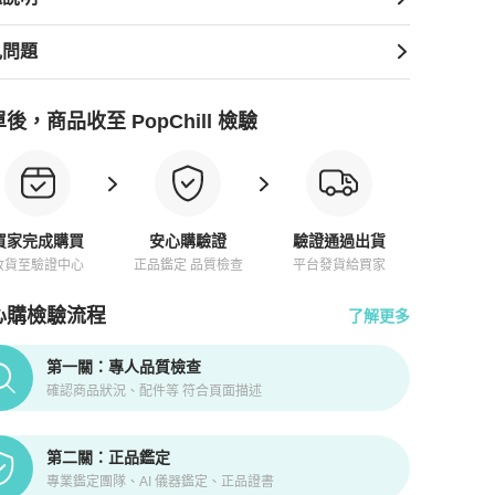
見問題
後，商品收至 PopChill 檢驗
買家完成購買
安心購驗證
驗證通過出貨
收貨至驗證中心
正品鑑定 品質檢查
平台發貨給買家
心購檢驗流程
了解更多
pChill拍拍圈正品驗證、安心購檢驗流程介紹
第一關：專人品質檢查
確認商品狀況、配件等 符合頁面描述
第二關：正品鑑定
專業鑑定團隊、AI 儀器鑑定、正品證書