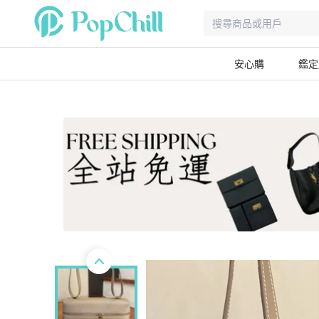
安心購
鑑定