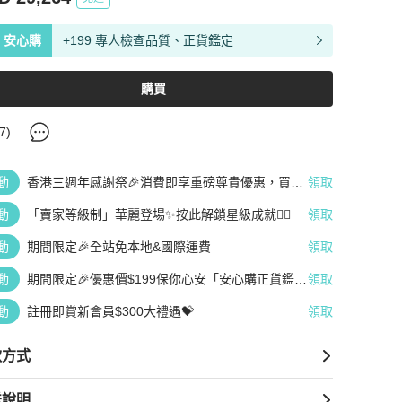
安心購
+199 專人檢查品質、正貨鑑定
購買
7
)
動
香港三週年感謝祭🎉消費即享重磅尊貴優惠，買越
領取
多、疊越多、賺越多🤑
動
「賣家等級制」華麗登場✨按此解鎖星級成就👆🏻
領取
動
期間限定🎉全站免本地&國際運費
領取
動
期間限定🎉優惠價$199保你心安「安心購正貨鑑
領取
定」
動
註冊即賞新會員$300大禮遇💝
領取
款方式
送說明