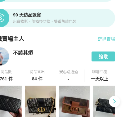
90 天仿品退貨
出貨錄影、防掉換封條、雙重防護包裝
識賣場主人
逛逛賣場
pChill 拍拍圈嚴選賣家
不諺其煩
介紹
不諺其煩
追蹤
商品數
商品售出
安心購通過
聊聊回覆
761 件
84 件
-
一天以上