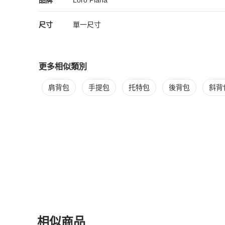
品牌
Loro Piana
尺寸
單一尺寸
更多相似類別
更多
Loro Piana
女包
相似商品推薦
肩背包
手提包
托特包
後背包
斜背
相似商品