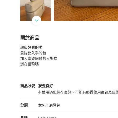
關於商品
關於
超級好看的啦

LORO PIANA 駝色皮革拉鍊肩背斜背包
商品詳
貴婦比入手的包

加入富婆團體的入場卷

還在猶豫嗎
Loro Piana
女包
商品狀態與細節
商品狀況
狀況良好
有使用過但保存良好，可能有輕微使用痕跡及些
狀況良好
Loro Piana
女包
分類資訊
分類
女包
肩背包
女包
/
肩背包
推薦
Loro Piana
Loro Piana
精品
推薦清單
女包
品牌介紹