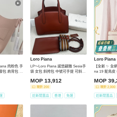
Loro Piana
Loro Piana
 piana 肉粉色 手
LP～Loro Piana 諾悠翩雅 Sesia手
【全新 ✨ 全網
廢包 肩背包 手
袋 女包 斜挎包 中號可手提 可斜挎
na 19 鴕鳥皮 櫻花粉色 飯盒包 斜
焦糖色女包
挎包（下單前先
MOP 13,912
MOP 39,
現折 200
現折 2,000
運
近新閒置品
香港
免運
近新閒置品