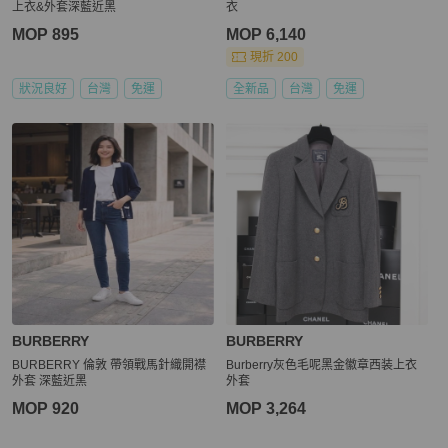
上衣&外套深藍近黑
衣
MOP 895
MOP 6,140
現折 200
狀況良好
台灣
免運
全新品
台灣
免運
BURBERRY
BURBERRY
BURBERRY 倫敦 帶領戰馬針織開襟
Burberry灰色毛呢黑金徽章西装上衣
外套 深藍近黑
外套
MOP 920
MOP 3,264