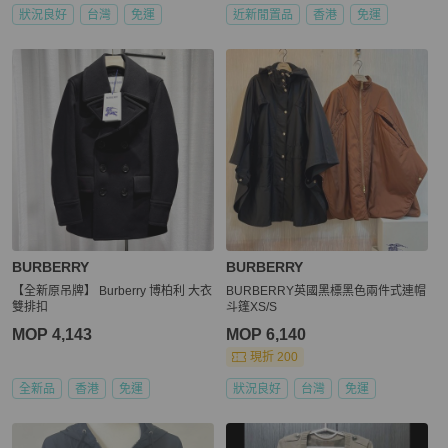
狀況良好
台灣
免運
近新閒置品
香港
免運
BURBERRY
BURBERRY
【全新原吊牌】 Burberry 博柏利 大衣
BURBERRY英國黑標黑色兩件式連帽
雙排扣
斗篷XS/S
MOP 4,143
MOP 6,140
現折 200
全新品
香港
免運
狀況良好
台灣
免運