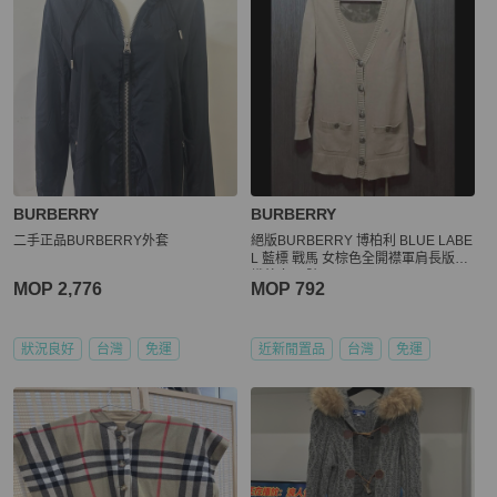
BURBERRY
BURBERRY
二手正品BURBERRY外套
絕版BURBERRY 博柏利 BLUE LABE
L 藍標 戰馬 女棕色全開襟軍肩長版針
織外套38號
MOP 2,776
MOP 792
狀況良好
台灣
免運
近新閒置品
台灣
免運