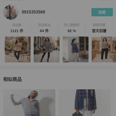
PopChill 拍拍圈嚴選賣家
0915353569
介紹
0915353569
追蹤
商品數
商品售出
安心購通過
聊聊回覆
1121 件
64 件
92 %
當天回覆
相似商品
更多相似
BURBERRY
女裝
推薦精品