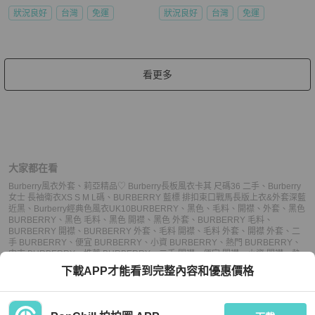
狀況良好
台灣
免運
狀況良好
台灣
免運
看更多
大家都在看
Burberry風衣外套
、
莉亞精品♡ Burberry長板風衣卡其 尺碼36 二手
、
Burberry
女士 長袖衛衣XS S M L碼
、
BURBERRY 藍標 排扣束口戰馬長版上衣&外套深藍
近黑
、
Burberry經典色風衣UK10
BURBERRY
、
黑色
、
毛料
、
開襟
、
外套
、
黑色
BURBERRY
、
黑色 毛料
、
黑色 開襟
、
黑色 外套
、
BURBERRY 毛料
、
BURBERRY 開襟
、
BURBERRY 外套
、
毛料 開襟
、
毛料 外套
、
開襟 外套
、
二
手 BURBERRY
、
便宜 BURBERRY
、
小資 BURBERRY
、
熱門 BURBERRY
、
中古 BURBERRY
、
推薦 BURBERRY
、
二手 開襟
、
便宜 開襟
、
小資 開襟
、
熱
門 開襟
、
中古 開襟
、
推薦 開襟
、
二手 外套
、
便宜 外套
、
小資 外套
、
熱門 外
下載APP才能看到完整內容和優惠價格
套
、
中古 外套
、
推薦 外套