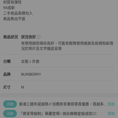
材質有彈性

94成新

二手商品高標勿入

商品售出不退
BURBERRY
女裝
商品狀態與細節
商品狀況
狀況良好
有使用過但保存良好，可能有輕微使用痕跡及些微瑕疵情
況於照片及文字描述呈現
狀況良好
BURBERRY
女裝
分類資訊
分類
女裝
外套
女裝
/
外套
推薦
BURBERRY
BURBERRY
精品
推薦清單
女裝
品牌介紹
品牌
BURBERRY
尺寸
M
活動
香港三週年感謝祭🎉消費即享重磅尊貴優惠，買越多、
領取
疊越多、賺越多🤑
活動
「賣家等級制」華麗登場✨按此解鎖星級成就👆🏻
領取