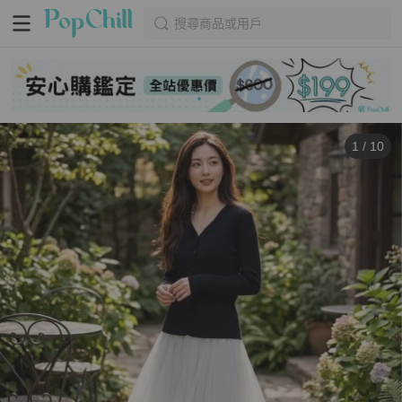
搜尋商品或用戶
1
/
10