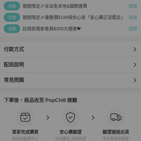
活動
期間限定🎉全站免本地&國際運費
領取
活動
期間限定🎉優惠價$199保你心安「安心購正貨鑑定」
領取
活動
註冊即賞新會員$300大禮遇💝
領取
付款方式
配送說明
常見問題
下單後，商品收至 PopChill 檢驗
買家完成購買
安心購驗證
驗證通過出貨
收貨至驗證中心
正品鑑定 品質檢查
平台發貨給買家