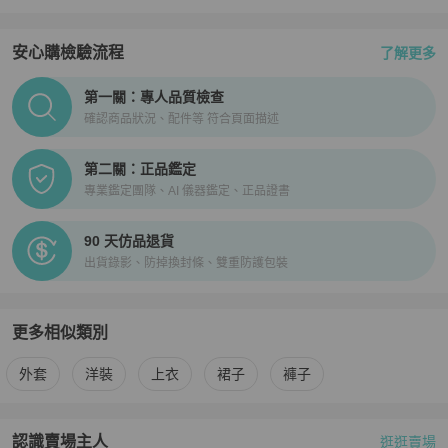
安心購檢驗流程
了解更多
PopChill拍拍圈正品驗證、安心購檢驗流程介紹
第一關：專人品質檢查
確認商品狀況、配件等 符合頁面描述
第二關：正品鑑定
專業鑑定團隊、AI 儀器鑑定、正品證書
90 天仿品退貨
出貨錄影、防掉換封條、雙重防護包裝
更多相似類別
更多
BURBERRY
女裝
相似商品推薦
外套
洋裝
上衣
裙子
褲子
認識賣場主人
逛逛賣場