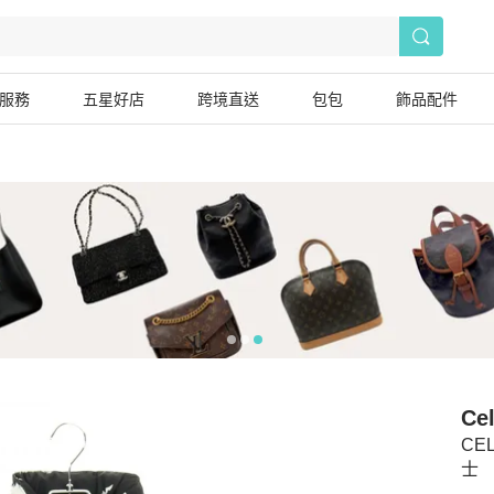
服務
五星好店
跨境直送
包包
飾品配件
Cel
CE
士