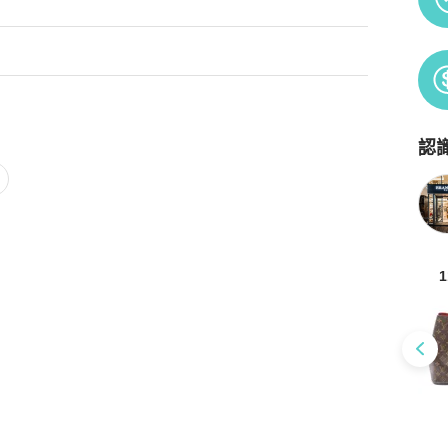
吋） 衣寬：66公分（26.0吋） 袖長：58公分（22.8吋）

認
Po
1