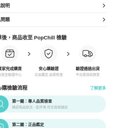
送說明
見問題
後，商品收至 PopChill 檢驗
買家完成購買
安心購驗證
驗證通過出貨
收貨至驗證中心
正品鑑定 品質檢查
平台發貨給買家
心購檢驗流程
了解更多
pChill拍拍圈正品驗證、安心購檢驗流程介紹
第一關：專人品質檢查
確認商品狀況、配件等 符合頁面描述
第二關：正品鑑定