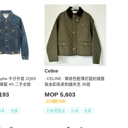
Celine
omphe 牛仔外套 2Q69
::CELINE:: 軍綠色輕薄尼龍絎縫獵
海軍藍 #S 二手女款
裝金釦馬車刺繡夾克 36號
193
MOP 5,603
現折 200
日本
免運
近新閒置品
台灣
免運