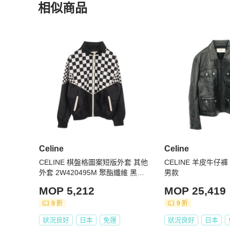
相似商品
【真偽鑑定保障】

★ 商品為PopChill 特選日本合作夥伴日本 BrandOff 所
更多相似
Celine
男裝
推薦精品
★ 商品皆由日本專業鑑定師鑑定通過，確認商品符合品牌工藝
★ 商品皆由專人確認商品的顏色、材質以及尺寸，均與賣場描
【費用相關】

★ 免國際運費！

★ 商品為國際運送，可能產生關稅由買家自行負擔

【寄送時程相關】

★ 依寄達國家區域、驗關、航班或氣候等不可控因素而異

★ 下單後無法取消訂單

Celine
Celine
【商品瑕疵說明】

★ 二手商品非新品，圖文已盡力完整敘述細節，請買家務
CELINE 棋盤格圖案短版外套 其他
CELINE 羊皮牛仔
斷

外套 2W420495M 聚酯纖維 黑色
男款
★ 日本中古名牌行業統一的分級標準非常嚴謹，商品狀況
白色 二手 男士
MOP 5,212
MOP 25,419
有疑問請聊聊確認

9 折
9 折
★ 包袋尺寸由於測量手法不同，誤差在1cm-3cm屬於正常
狀況良好
日本
免運
狀況良好
日本
【中文客戶服務】
