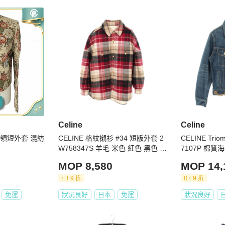
定假日除外)

日本發貨，下單前請聊聊詢問

求，可聊聊私訊事先通知為您開立三聯式發票

出・刪除的情形，商品已搶先售出，將為您取消訂單，還請見
並在您下單之後，提供商品細節影片，您可以再次確認商品成色，
預期（存在著賣家未描述的缺陷），請提供充分、完整的商品
須依商品出賣人之回應與決定及 PopChill 的綜合判斷

Celine
Celine
即表示願意依照本服務約定條款及相關網頁上所載明的約定內
花圓領短外套 混紡
CELINE 格紋襯衫 #34 短版外套 2
CELINE Tri
W758347S 羊毛 米色 紅色 黑色 二
7107P 棉質
手 女款
MOP 8,580
MOP 14,
9 折
9 折
免運
狀況良好
日本
免運
狀況良好