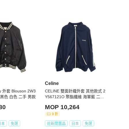
Celine
y 外套 Blouson 2W3
CELINE 雙面針織外套 其他款式 2
龍 黑色 白色 二手 男款
Y567121O 聚酯纖維 海軍藍 二手
男款
80
MOP 10,264
9 折
日本
免運
近新閒置品
日本
免運