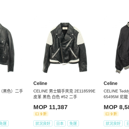
販售，正品保障，假貨包退



述一致

Celine
Celine
必將商品照片放大看，並綜合商品圖片和文字去綜合考量與判
褲（黑色）二手
CELINE 男士騎手夾克 2E118599E
CELINE Tedd
皮革 黑色 白色 #52 二手
65495M 尼
已於說明處明確標示等級，如下單即表示可接受商品狀況，如
MOP 11,387
MOP 8,5
9 折
9 折
範圍，正常範圍內誤差不作為退換貨依據

免運
狀況良好
日本
免運
狀況良好