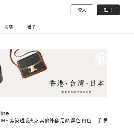
登入
註冊
服裝
鞋子
ine
LINE 紮染短版夾克 其他外套 尼龍 黑色 白色 二手 男