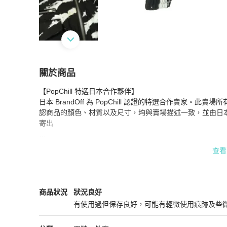
關於商品
關於
【PopChill 特選日本合作夥伴】

CELINE 紮染短版夾克 其他外套 尼龍 黑色 白色
日本 BrandOff 為 PopChill 認證的特選合作賣家。此賣
認商品的顏色、材質以及尺寸，均與賣場描述一致，並由日
寄出

【商品出售人】

查看
★ 日本 BrandOff 公司販售，並非 PopChill 轉售商品給您。

★ 商品圖片與資訊為日本 BrandOff 授權提供，將日文 /
★ 商品為 PopChill 特選日本合作夥伴日本 BrandOff
Celine
男裝
商品狀態與細節
商品狀況
狀況良好
產品編號：2120900077136

有使用過但保存良好，可能有輕微使用痕跡及些
顏色：黑色 x 白色

狀況良好
材質：尼龍 
