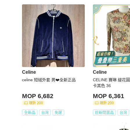
★日本 BrandOff 原廠直營的中文客戶服務

★ APP 版聊聊服務時間 : 周一到周五 10:00-17:30 (日本國
★ 本賣場所有商品資訊均為日本 BrandOff 提供，商品從
★ PopChill依法開立商品全額電子發票給您，有打統編需
★ 賣場商品只有一件，可能會有商品已經在原網站上被售
諒

【取消&退貨政策】

★ 日本 BrandOff 所有商品，均盡力拍攝瑕疵細節，
力保您收到的商品，跟網路上看到的商品是一致的

★ 收到貨後請務必開箱錄影，若不幸發生您認為商品不如
爭議佐證開箱錄影紀錄與賣家協調退貨之協議，實際爭議之解決則
Celine
Celine
★ 您一旦依照服務網頁所定方式、條件及流程完成下單，
celine 短絨外套 男❤️全新正品
CELINE 賽琳 緹
容、交易條件、退貨政策或限制

卡其色 36
MOP 6,682
MOP 6,361
現折 200
現折 200
全新品
台灣
免運
近新閒置品
台灣