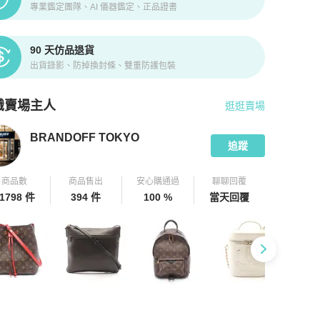
專業鑑定團隊、AI 儀器鑑定、正品證書
90 天仿品退貨
出貨錄影、防掉換封條、雙重防護包裝
識賣場主人
逛逛賣場
pChill 拍拍圈嚴選賣家
BRANDOFF TOKYO
介紹
BRANDOFF TOKYO
追蹤
商品數
商品售出
安心購通過
聊聊回覆
1798 件
394 件
100 %
當天回覆