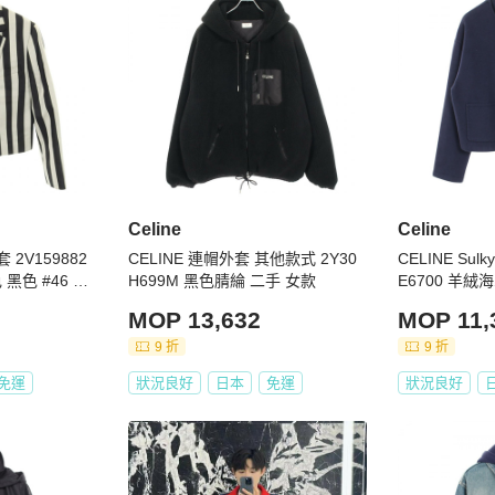
Celine
Celine
 2V159882
CELINE 連帽外套 其他款式 2Y30
CELINE Su
黑色 #46 二
H699M 黑色腈綸 二手 女款
E6700 羊絨
MOP 13,632
MOP 11,
9 折
9 折
免運
狀況良好
日本
免運
狀況良好