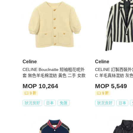
Celine
Celine
CELINE Bouclnatte 短袖粗花呢外
CELINE 訂製西裝外套
套 無色羊毛棉混紡 黃色 二手 女款
C 羊毛真絲混紡 灰色 
手 男款
MOP 10,264
MOP 5,549
9 折
9 折
狀況良好
日本
免運
狀況良好
日本