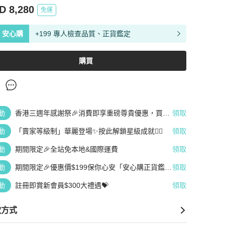
D 8,280
免運
安心購
+199 專人檢查品質、正貨鑑定
購買
動
香港三週年感謝祭🎉消費即享重磅尊貴優惠，買越
領取
多、疊越多、賺越多🤑
動
「賣家等級制」華麗登場✨按此解鎖星級成就👆🏻
領取
動
期間限定🎉全站免本地&國際運費
領取
動
期間限定🎉優惠價$199保你心安「安心購正貨鑑
領取
定」
動
註冊即賞新會員$300大禮遇💝
領取
款方式