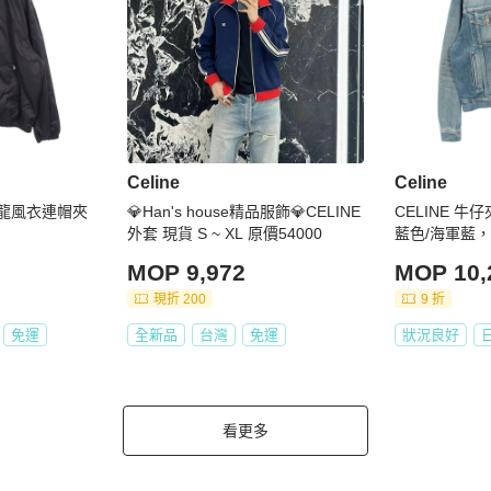
Celine
Celine
尼龍風衣連帽夾
💎Han's house精品服飾💎CELINE
CELINE 
外套 現貨 S ~ XL 原價54000
藍色/海軍藍，
MOP 9,972
MOP 10,
現折 200
9 折
免運
全新品
台灣
免運
狀況良好
看更多