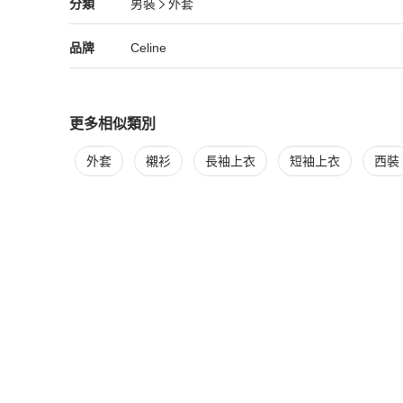
Celine
男裝
分類資訊
分類
男裝
外套
男裝
/
外套
推薦
尺寸：46 肩寬：58公分（22.8吋） 裙長：65.5公分（25.8
Celine
Celine
精品
推薦清單
男裝
品牌介紹
品牌
Celine
配件：無

更多相似類別
更多
Celine
男裝
相似商品推薦
外套
襯衫
長袖上衣
短袖上衣
西裝
更新日期：2026/01/13

外觀狀況：可見使用痕跡、刮痕、磨損和污漬。

內部狀況：可用，可見刮痕、磨損、污漬。
