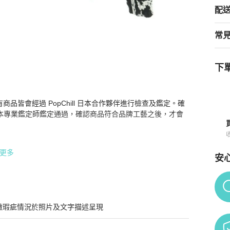
配
常
下單
 二手 男士
商品詳情與購買須知
場所有商品皆會經過 PopChill 日本合作夥伴進行檢查及鑑定。確
本專業鑑定師鑑定通過，確認商品符合品牌工藝之後，才會
更多
安
 英文使用機器自動翻譯成中文的內容。

Po
 進行安心購兩關鑑定，並從日本直寄給消費者

微瑕疵情況於照片及文字描述呈現