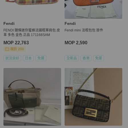
Fendi
Fendi
FENDI 鏈條迷你蜜蜂法國棍單肩包 皮
Fendi mini 法棍包包 掛件
革 多色 金色 正品 171168SAM
MOP 22,763
MOP 2,590
現折 200
狀況良好
日本
免運
全新品
香港
免運