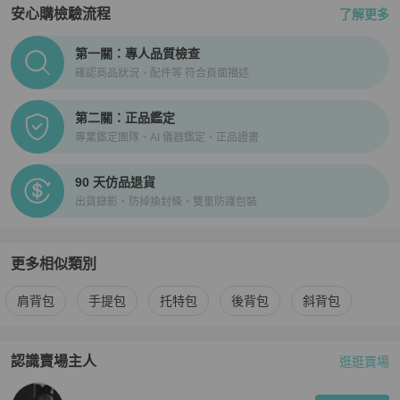
安心購檢驗流程
了解更多
PopChill拍拍圈正品驗證、安心購檢驗流程介紹
第一關：專人品質檢查
確認商品狀況、配件等 符合頁面描述
第二關：正品鑑定
專業鑑定團隊、AI 儀器鑑定、正品證書
90 天仿品退貨
出貨錄影、防掉換封條、雙重防護包裝
更多相似類別
更多
Fendi
女包
相似商品推薦
肩背包
手提包
托特包
後背包
斜背包
認識賣場主人
逛逛賣場
PopChill 拍拍圈嚴選賣家
🤎Elsa
介紹