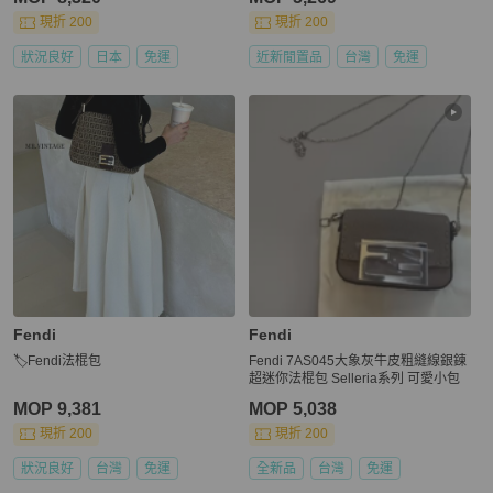
現折 200
現折 200
狀況良好
日本
免運
近新閒置品
台灣
免運
Fendi
Fendi
🏷Fendi法棍包
Fendi 7AS045大象灰牛皮粗縫線銀鍊
超迷你法棍包 Selleria系列 可愛小包
MOP 9,381
MOP 5,038
現折 200
現折 200
狀況良好
台灣
免運
全新品
台灣
免運