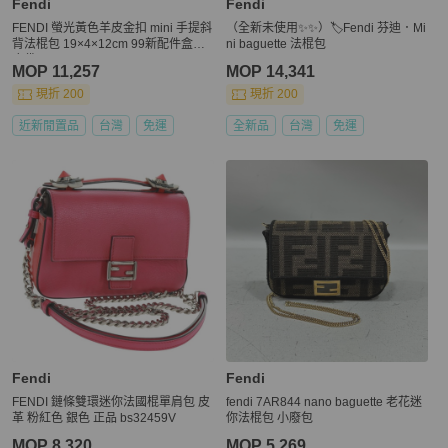
Fendi
Fendi
FENDI 螢光黃色羊皮金扣 mini 手提斜
（全新未使用✨✨）🏷Fendi 芬迪．Mi
背法棍包 19×4×12cm 99新配件盒子
ni baguette 法棍包
塵袋
MOP 11,257
MOP 14,341
現折 200
現折 200
近新閒置品
台灣
免運
全新品
台灣
免運
Fendi
Fendi
FENDI 鏈條雙環迷你法國棍單肩包 皮
fendi 7AR844 nano baguette 老花迷
革 粉紅色 銀色 正品 bs32459V
你法棍包 小廢包
MOP 8,320
MOP 5,269