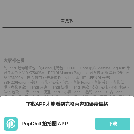
看更多
大家都在看
🏷Fendi 迷你薯條包
、
🏷Fendi托特包
、
FENDI Zucca 帆布 Mamma Baguette 單
肩包金色正品 YKZ560SM
、
FENDI Mamma Baguette 肩背包 尼龍 黑色 銀色 正
品 175505A
、
棕色 帆布 花卉珠飾 Peekaboo 兩用包【FENDI 芬迪】
8BN226
Fendi
、
芬迪
、
老花
、
法棍
、
包款
、
老花 Fendi
、
老花 芬迪
、
老花 法
棍
、
老花 包款
、
Fendi 芬迪
、
Fendi 法棍
、
Fendi 包款
、
芬迪 法棍
、
芬迪 包款
、
法棍 包款
、
二手 Fendi
、
便宜 Fendi
、
小資 Fendi
、
熱門 Fendi
、
中古 Fendi
、
推薦 Fendi
、
二手 芬迪
、
便宜 芬迪
、
小資 芬迪
、
熱門 芬迪
、
中古 芬迪
、
推薦 芬
迪
、
二手 法棍
、
便宜 法棍
、
小資 法棍
、
熱門 法棍
、
中古 法棍
、
推薦 法棍
、
二
下載APP才能看到完整內容和優惠價格
手 包款
、
便宜 包款
、
小資 包款
、
熱門 包款
、
中古 包款
、
推薦 包款
PopChill 拍拍圈 APP
下載