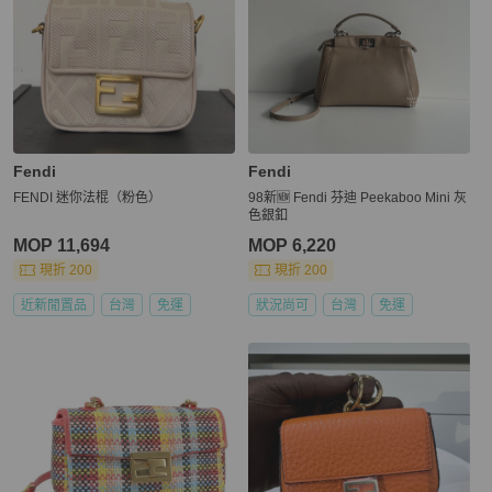
Fendi
Fendi
FENDI 迷你法棍（粉色）
98新🆕 Fendi 芬迪 Peekaboo Mini 灰
色銀釦
MOP 11,694
MOP 6,220
現折 200
現折 200
近新閒置品
台灣
免運
狀況尚可
台灣
免運