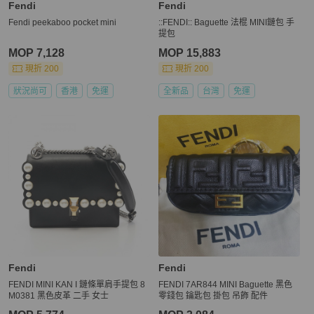
Fendi
Fendi
Fendi peekaboo pocket mini
::FENDI:: Baguette 法棍 MINI鏈包 手
提包
MOP 7,128
MOP 15,883
現折 200
現折 200
狀況尚可
香港
免運
全新品
台灣
免運
Fendi
Fendi
FENDI MINI KAN I 鏈條單肩手提包 8
FENDI 7AR844 MINI Baguette 黑色
M0381 黑色皮革 二手 女士
零錢包 鑰匙包 掛包 吊飾 配件