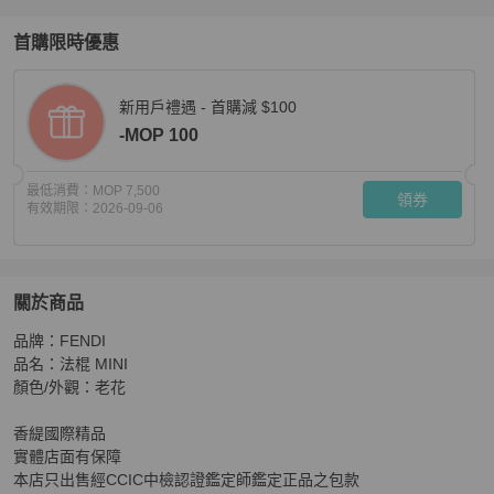
首購限時優惠
新用戶禮遇 - 首購減 $100
-MOP 100
最低消費：
MOP 7,500
領券
有效期限：
2026-09-06
關於商品
關於
品牌：FENDI

香緹國際精品 FENDI 法棍 MINI 828
商品詳情與購買須知
品名：法棍 MINI

顏色/外觀：老花

香緹國際精品

實體店面有保障

本店只出售經CCIC中檢認證鑑定師鑑定正品之包款
