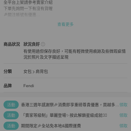
全平台上架請參考賣家介紹

下單先詢問一下有沒有貨喔

🔎關注帳號有優惠

此平台商品不議價

查看更多
▪️想看更細圖或是詢問商品問題請先使用聊聊功能。

▪️商品皆由本人拍攝唷。

Fendi
女包
商品狀態與細節
商品狀況
狀況良好
▪️二手商品難免有些微使用痕跡喔。

有使用過但保存良好，可能有輕微使用痕跡及些微瑕疵情
▪️二手商品、售出不退。

況於照片及文字描述呈現
⚠️商品新舊程度為個人觀感、請務必放大檢視圖片、以照片為主唷📷
狀況良好
Fendi
女包
分類資訊
分類
女包
肩背包
女包
/
肩背包
推薦
Fendi
Fendi
精品
推薦清單
女包
品牌介紹
品牌
Fendi
活動
香港三週年感謝祭🎉消費即享重磅尊貴優惠，買越多、
領取
疊越多、賺越多🤑
活動
「賣家等級制」華麗登場✨按此解鎖星級成就👆🏻
領取
活動
期間限定🎉全站免本地&國際運費
領取