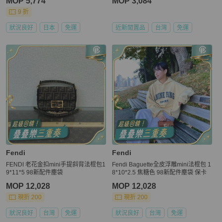
MOP 5,774
MOP 3,084
9 折
狀況良好
日本
免運
近新閒置品
台灣
免運
Fendi
Fendi
FENDI 老花金扣mini手提斜背法棍包1
Fendi Baguette全皮浮雕mini法棍包 1
9*11*5 98新配件塵袋
8*10*2.5 焦糖色 98新配件塵袋 保卡
MOP 12,028
MOP 12,028
現折 200
現折 200
狀況良好
台灣
免運
狀況良好
台灣
免運