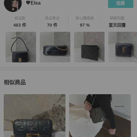
🤎Elsa
追蹤
商品數
商品售出
安心購通過
聊聊回覆
463 件
70 件
97 %
當天回覆
相似商品
更多相似
Fendi
女包
推薦精品