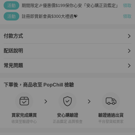
活動
期間限定🎉優惠價$199保你心安「安心購正貨鑑定」
領取
活動
註冊即賞新會員$300大禮遇💝
領取
付款方式
配送說明
常見問題
下單後，商品收至 PopChill 檢驗
買家完成購買
安心購驗證
驗證通過出貨
收貨至驗證中心
正品鑑定 品質檢查
平台發貨給買家