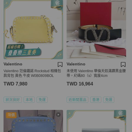
Valentino
Valentino
Valentino 范倫鐵諾 Rockstud 相機包
未使用 Valentino 華倫天奴滿鑽黑金腰
肩背包 黃色 牛皮 W0B0809BOL
帶，尺碼80（s）寬度4cm
TWD 7,980
TWD 16,964
狀況良好
本地
免運
近新閒置品
香港
免運
降價