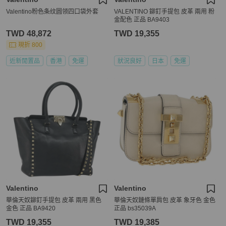
Valentino粉色条纹圆领四口袋外套
VALENTINO 鉚釘手提包 皮革 兩用 粉
金配色 正品 BA9403
TWD 48,872
TWD 19,355
現折 800
近新閒置品
香港
免運
狀況良好
日本
免運
Valentino
Valentino
華倫天奴鉚釘手提包 皮革 兩用 黑色
華倫天奴鏈條單肩包 皮革 象牙色 金色
金色 正品 BA9420
正品 bs35039A
TWD 19,355
TWD 19,385