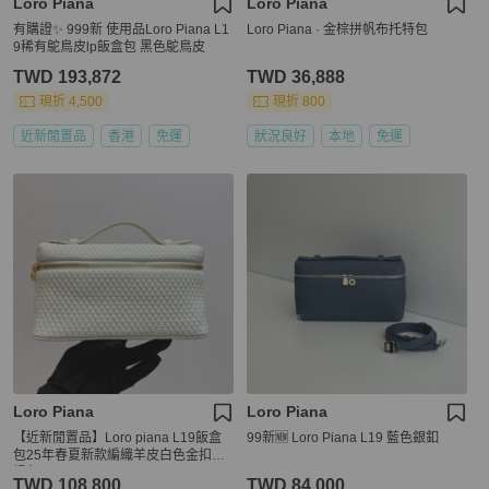
Loro Piana
Loro Piana
有購證✨ 999新 使用品Loro Piana L1
Loro Piana · 金棕拼帆布托特包
9稀有鴕鳥皮lp飯盒包 黑色鴕鳥皮
TWD 193,872
TWD 36,888
現折 4,500
現折 800
近新閒置品
香港
免運
狀況良好
本地
免運
Loro Piana
Loro Piana
【近新閒置品】Loro piana L19飯盒
99新🆕 Loro Piana L19 藍色銀釦
包25年春夏新款編織羊皮白色金扣手
提包
TWD 108,800
TWD 84,000