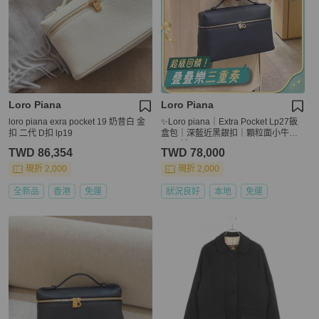
Loro Piana
Loro Piana
loro piana exra pocket 19 奶昔白 金
✨Loro piana｜Extra Pocket Lp27飯
扣 二代 D扣 lp19
盒包｜深藍近黑銀扣｜顆粒面小牛皮
｜99新
TWD 86,354
TWD 78,000
現折 2,000
現折 2,000
全新品
香港
免運
狀況良好
本地
免運