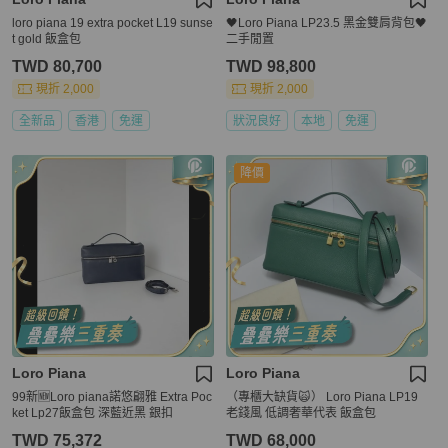
loro piana 19 extra pocket L19 sunse
🖤Loro Piana LP23.5 黑金雙肩背包🖤
t gold 飯盒包
二手閒置
TWD 80,700
TWD 98,800
現折 2,000
現折 2,000
全新品
香港
免運
狀況良好
本地
免運
降價
Loro Piana
Loro Piana
99新🆕Loro piana諾悠翩雅 Extra Poc
（專櫃大缺貨🙀） Loro Piana LP19
ket Lp27飯盒包 深藍近黑 銀扣
老錢風 低調奢華代表 飯盒包
TWD 75,372
TWD 68,000