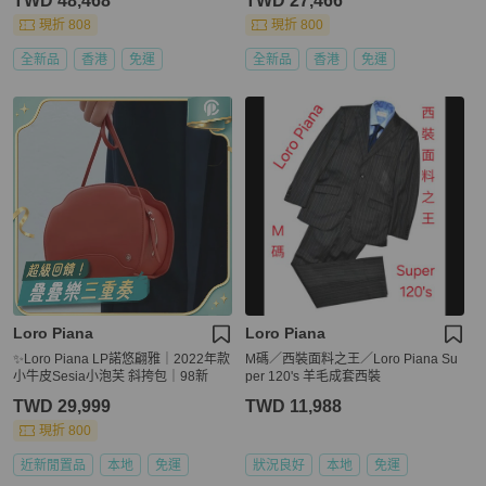
TWD 48,468
TWD 27,466
現折 808
現折 800
全新品
香港
免運
全新品
香港
免運
Loro Piana
Loro Piana
✨Loro Piana LP諾悠翩雅｜2022年款
M碼／西裝面料之王／Loro Piana Su
小牛皮Sesia小泡芙 斜挎包｜98新
per 120's 羊毛成套西裝
TWD 29,999
TWD 11,988
現折 800
近新閒置品
本地
免運
狀況良好
本地
免運