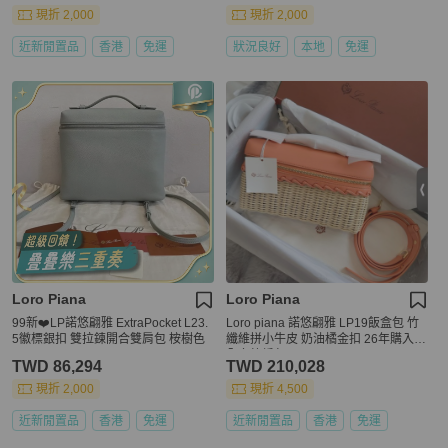
現折 2,000
現折 2,000
近新閒置品
香港
免運
狀況良好
本地
免運
Loro Piana
Loro Piana
99新❤️LP諾悠翩雅 ExtraPocket L23.
Loro piana 諾悠翩雅 LP19飯盒包 竹
5徽標銀扣 雙拉鍊開合雙肩包 桉樹色
纖維拼小牛皮 奶油橘金扣 26年購入大
全套竹編包
TWD 86,294
TWD 210,028
現折 2,000
現折 4,500
近新閒置品
香港
免運
近新閒置品
香港
免運