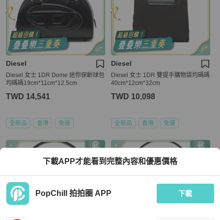
Diesel
Diesel
Diesel 女士 1DR Dome 迷你保齡球包
Diesel 女士 1DR 雙提手購物袋均碼碼
均碼碼19cm*11cm*12.5cm
40cm*12cm*32cm
TWD 14,541
TWD 10,098
全新品
香港
免運
全新品
香港
免運
下載APP才能看到完整內容和優惠價格
PopChill 拍拍圈 APP
下載