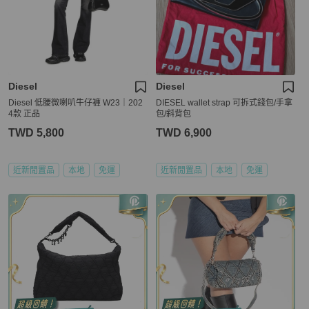
Diesel
Diesel
Diesel 低腰微喇叭牛仔褲 W23｜202
DIESEL wallet strap 可拆式錢包/手拿
4款 正品
包/斜背包
TWD 5,800
TWD 6,900
近新閒置品
本地
免運
近新閒置品
本地
免運