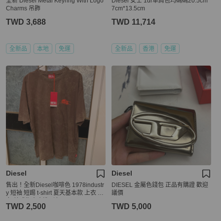
全新 Diesel Metal Keyring With Logo
Diesel 女士 1dr單肩包均碼碼20.5cm*
Charms 吊飾
7cm*13.5cm
TWD 3,688
TWD 11,714
全新品
本地
免運
全新品
香港
免運
Diesel
Diesel
售出！全新Diesel咖啡色 1978industr
DIESEL 金屬色錢包 正品有購證 歡迎
y 短袖 短踢 t-shirt 夏天基本款 上衣 男
議價
女 美式復古水洗刷色
TWD 2,500
TWD 5,000