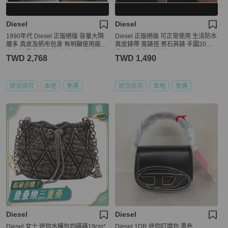
Diesel
Diesel
1990年代 Diesel 正版絕版 容量大隔
Diesel 正版絕版 可正常使用 生活防水
層多 真皮及帆布包身 有明顯使用痕跡
真皮錶帶 寬錶徑 男石英錶 手圍20公
多功能 肩背 斜背包 請看商品敘述
分內 請看商品敘述
TWD 2,768
TWD 1,490
狀況尚可
本地
免運
狀況尚可
本地
免運
Diesel
Diesel
Diesel 女士 迷你水桶包均碼碼19cm*
Diesel 1DR 迷你叮噹包 黑色