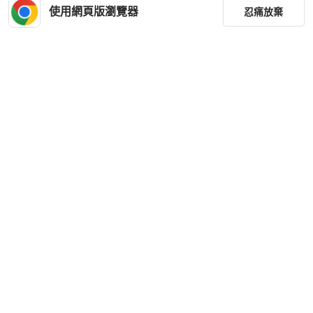
使用網頁版瀏覽器
忍痛放棄
Diesel
Diesel
Diesel 女士 1DR 翻蓋迷你包均碼碼1
Diesel 女士 1dr 水洗牛仔單肩包均碼
2.5cm*5cm*9.5cm
碼20.5cm*7cm*13.5cm
TWD 7,675
TWD 12,117
篩選
重設
全新品
香港
免運
全新品
香港
免運
分類
尺寸
價格
商品狀況
出貨地點
Diesel
Diesel
優惠商品