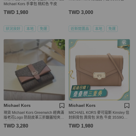
Michael Kors 手拿包 桃紅色 牛皮
TWD 1,980
TWD 3,000
狀況良好
本地
免運
近新閒置品
本地
免運
Michael Kors
Michael Kors
現貨 Michael Kors Greenwich 經典滿
MICHAEL KORS 麥可寇斯 Kinsley 信
版老花Logo 防刮皮革三折翻蓋短夾
封斜背包 肩背包 米色 牛皮 35S9GYK
(焦糖棕色)
C2L
TWD 3,280
TWD 1,980