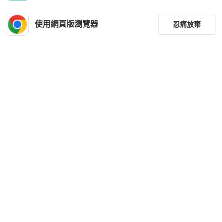
使用網頁版瀏覽器
忍痛放棄
Michael Kors
Michael Kors
Michael Kors 牛皮皮革Hamilton Sho
Michael Kors 塗層帆布Emmy Small
ulder Tote鏈帶手挽肩背兩用袋
Dome Satchel Printed Stars手挽袋
TWD 4,080
TWD 2,832
篩選
重設
狀況良好
香港
免運
狀況良好
香港
免運
分類
尺寸
價格
商品狀況
出貨地點
Michael Kors
Michael Kors