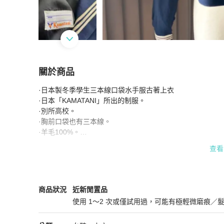
關於商品
關於
·日本製冬季學生三本線口袋水手服古著上衣

藏私·Collection_日本製純羊毛冬季學生三本
·日本「KAMATANI」所出的制服。

·別所高校。

·胸前口袋也有三本線。

·羊毛100%。

·爲正式的學生制服，因此雙肩有微墊，穿著起來較挺。

查看
·拍攝時間為早晨，日照較反光，實品色為深藍。

·尺寸：

　肩：41cm

　胸：48cm

女裝
商品狀態與細節
商品狀況
近新閒置品
　袖：54cm

使用 1～2 次或僅試用過，可能有極輕微磨痕／
　總長：49cm

近新閒置品