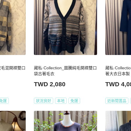
_羊駝毛混開襟雙口
藏私·Collection_圖騰純毛開襟雙口
藏私·Collec
袋古著毛衣
著大衣日本製
TWD 2,080
TWD 4,0
免運
狀況良好
本地
免運
近新閒置品