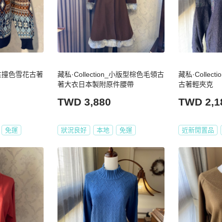
_中性撞色雪花古著
藏私·Collection_小版型棕色毛領古
藏私·Collec
著大衣日本製附原件腰帶
古著輕夾克
TWD 3,880
TWD 2,1
免運
狀況良好
本地
免運
近新閒置品