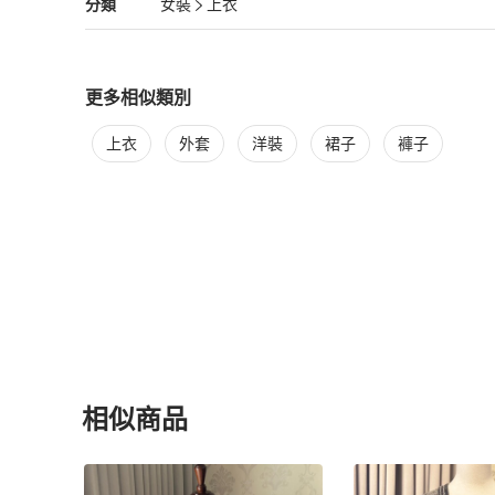
女裝
分類資訊
分類
女裝
上衣
IG:@hidden_myprivate

女裝
/
上衣
推薦
FB:https://www.facebook.com/Hidden.MyPrivate/

#古著 #古著制服 #藏私‧Collection
更多相似類別
更多
女裝
相似商品推薦
上衣
外套
洋裝
裙子
褲子
相似商品
更多相似
女裝
推薦精品