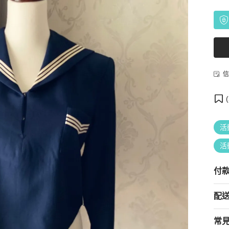
信
(
活
活
付
配
常