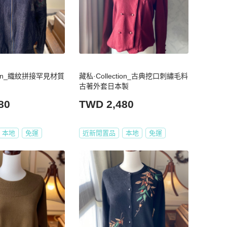
tion_織紋拼接罕見材質
藏私·Collection_古典挖口刺繡毛料
古著外套日本製
80
TWD 2,480
本地
免運
近新閒置品
本地
免運