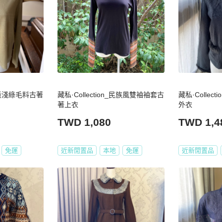
_淡黃淺綠毛料古著
藏私·Collection_民族風雙袖袖套古
藏私·Collec
著上衣
外衣
TWD 1,080
TWD 1,4
免運
近新閒置品
本地
免運
近新閒置品