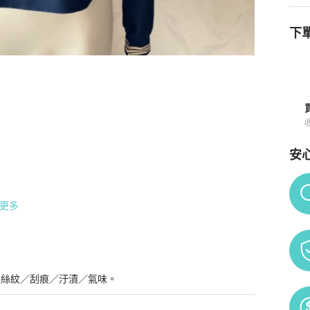
下單
線口袋水手服古著上衣
商品詳情與購買須知
安
Po
更多
髮絲紋／刮痕／汙漬／氣味。