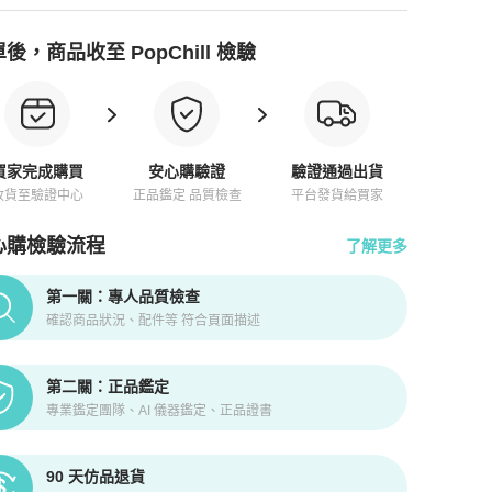
後，商品收至 PopChill 檢驗
買家完成購買
安心購驗證
驗證通過出貨
收貨至驗證中心
正品鑑定 品質檢查
平台發貨給買家
心購檢驗流程
了解更多
pChill拍拍圈正品驗證、安心購檢驗流程介紹
第一關：專人品質檢查
確認商品狀況、配件等 符合頁面描述
第二關：正品鑑定
專業鑑定團隊、AI 儀器鑑定、正品證書
90 天仿品退貨