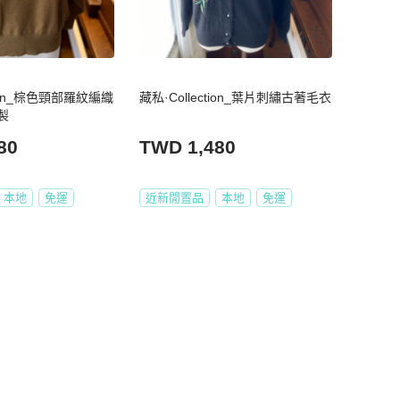
tion_棕色頸部羅紋編織
藏私·Collection_葉片刺繡古著毛衣
製
80
TWD 1,480
本地
免運
近新閒置品
本地
免運