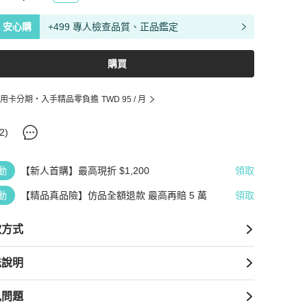
安心購
+499 專人檢查品質、正品鑑定
購買
用卡分期・入手精品零負擔
TWD 95
/ 月
2
)
動
【新人首購】最高現折 $1,200
領取
動
【精品真品險】仿品全額退款 最高再賠 5 萬
領取
款方式
送說明
見問題