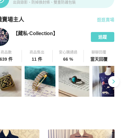
出貨錄影、防掉換封條、雙重防護包裝
識賣場主人
逛逛賣場
pChill 拍拍圈嚴選賣家
【藏私·Collection】
介紹
【藏私·Collection】
追蹤
商品數
商品售出
安心購通過
聊聊回覆
639 件
11 件
66 %
當天回覆