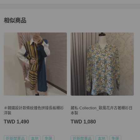
相似商品
更多相似
女裝
推薦精品
＃韓國設計款條紋撞色拼接長板襯衫
藏私·Collection_歐風花卉古著襯衫日
洋裝
本製
TWD 1,490
TWD 1,080
近新閒置品
本地
免運
近新閒置品
本地
免運