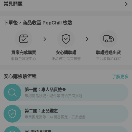
常見問題
下單後，商品收至 PopChill 檢驗
買家完成購買
安心購驗證
驗證通過出貨
收貨至驗證中心
正品鑑定 品質檢查
平台發貨給買家
安心購檢驗流程
了解更多
PopChill拍拍圈正品驗證、安心購檢驗流程介紹
第一關：專人品質檢查
確認商品狀況、配件等 符合頁面描述
第二關：正品鑑定
專業鑑定團隊、AI 儀器鑑定、正品證書