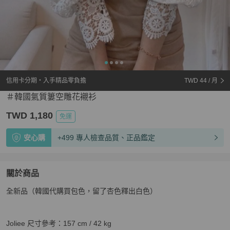
信用卡分期・入手精品零負擔
TWD 44
/ 月
＃韓國氣質簍空雕花襯衫
TWD 1,180
免運
安心購
+499 專人檢查品質、正品鑑定
關於商品
關於
全新品（韓國代購買包色，留了杏色釋出白色）

＃韓國氣質簍空雕花襯衫
商品詳情與購買須知
Joliee 尺寸參考：157 cm / 42 kg