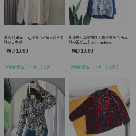
藏私·Collection_淺膚色刺繡立領古著
靛藍獨立漸層拚塊圖騰秋風時光 古董
襯衫日本製
襯衫罩衫上衣 shirt vintage
TWD 1,080
TWD 1,080
近新閒置品
本地
免運
近新閒置品
本地
免運