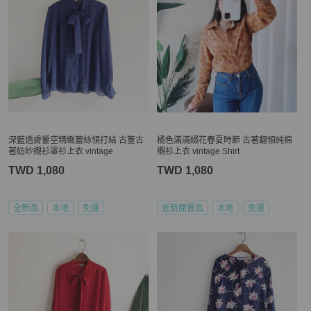
深藍透膚簍空精緻蕾絲領打結 古董古
橘色滿滿綴花春夏時節 古著翻領純棉
著紡紗襯衫罩衫上衣 vintage
襯衫上衣 vintage Shirt
TWD 1,080
TWD 1,080
全新品
本地
免運
近新閒置品
本地
免運