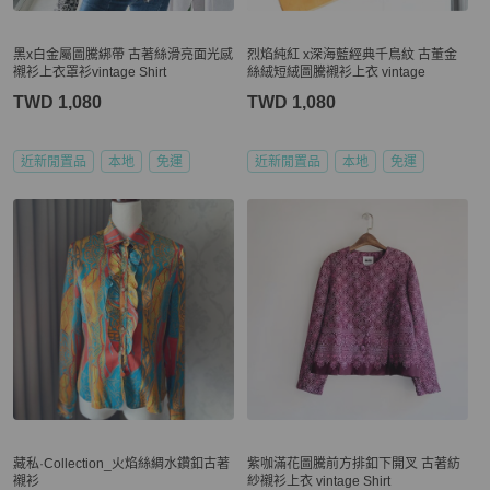
黑x白金屬圖騰綁帶 古著絲滑亮面光感
烈焰純紅 x深海藍經典千鳥紋 古董金
襯衫上衣罩衫vintage Shirt
絲絨短絨圖騰襯衫上衣 vintage
TWD 1,080
TWD 1,080
近新閒置品
本地
免運
近新閒置品
本地
免運
藏私·Collection_火焰絲綢水鑽釦古著
紫咖滿花圖騰前方排釦下開叉 古著紡
襯衫
紗襯衫上衣 vintage Shirt