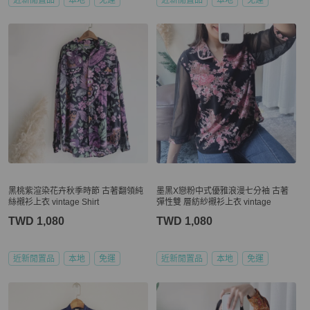
黑桃紫渲染花卉秋季時節 古著翻領純
墨黑X戀粉中式優雅浪漫七分袖 古著
絲襯衫上衣 vintage Shirt
彈性雙 層紡紗襯衫上衣 vintage
TWD 1,080
TWD 1,080
近新閒置品
本地
免運
近新閒置品
本地
免運