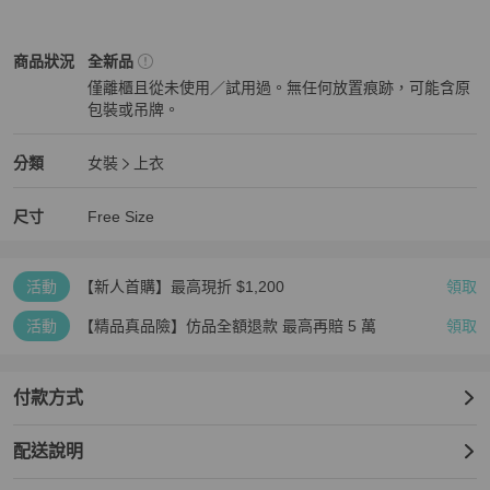
女裝
商品狀態與細節
商品狀況
全新品
僅離櫃且從未使用／試用過。無任何放置痕跡，可能含原
包裝或吊牌。
全新品
女裝
分類資訊
分類
女裝
上衣
女裝
/
上衣
推薦
尺寸
Free Size
活動
【新人首購】最高現折 $1,200
領取
活動
【精品真品險】仿品全額退款 最高再賠 5 萬
領取
付款方式
配送說明