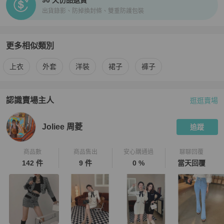
90 天仿品退貨
出貨錄影、防掉換封條、雙重防護包裝
更多相似類別
更多
女裝
相似商品推薦
上衣
外套
洋裝
裙子
褲子
認識賣場主人
逛逛賣場
PopChill 拍拍圈嚴選賣家
Joliee 周菱
介紹
Joliee 周菱
追蹤
商品數
商品售出
安心購通過
聊聊回覆
142 件
9 件
0 %
當天回覆