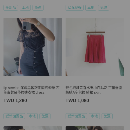
全新品
本地
免運
狀況良好
本地
免運
lip service 深海黑藍銀釦簡約修身 古
艷色純紅青春水玉小白點點 古董垂墜
董古著吊帶裙連衣裙 dress
紡紗A字包裙 紗裙 skirt
TWD 1,280
TWD 1,080
近新閒置品
本地
免運
近新閒置品
本地
免運