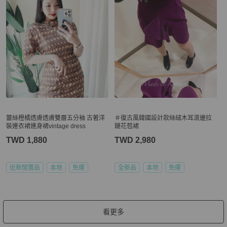
蕾絲橙橘透膚透膚雙層五分袖 古著洋
＃復古風韓國設計款絲絨木耳滾邊拉
裝連衣裙連身裙vintage dress
鏈花苞裙
TWD 1,880
TWD 2,980
近新閒置品
本地
免運
全新品
本地
免運
看更多