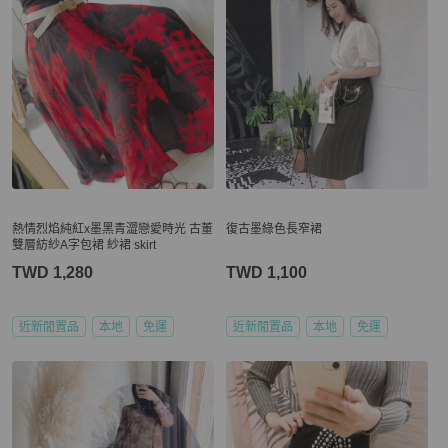
熱情烈焰純紅x墨黑青澀戀愛時光 古董
復古墨綠色長窄裙
雙層紡紗A字包裙 紗裙 skirt
TWD 1,280
TWD 1,100
近新閒置品
本地
免運
近新閒置品
本地
免運