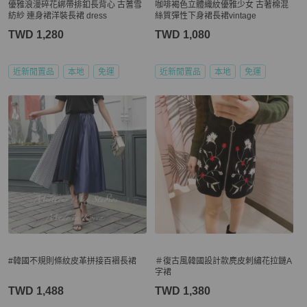
優雅浪漫碎花綁帶排釦長背心 古蓍雪
咖啡褐色立體織紋優雅少女 古著棉混
紡紗 連身裙洋裝長裙 dress
絲質彈性下身裙長裙vintage
TWD 1,280
TWD 1,080
近新閒置品
本地
免運
近新閒置品
本地
免運
#韓國不規則條紋皮革拼接百褶長裙
＃復古風韓國設計款麂皮刺繡花拉鏈A
字裙
TWD 1,488
TWD 1,380