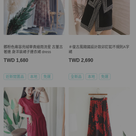
髒粉色雍容亮絨華貴繪雨流星 古董古
＃復古風韓國設計款卯釘釦不規則A字
著連 身洋装裙子連衣裙 dress
裙
TWD 1,680
TWD 2,690
近新閒置品
本地
免運
全新品
本地
免運