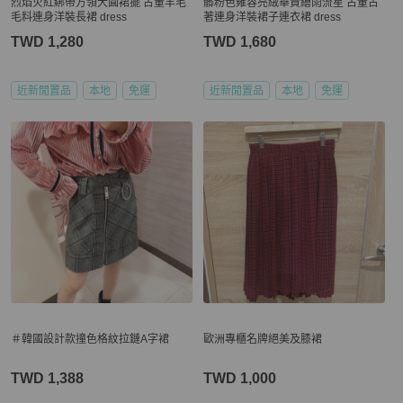
烈焰火紅綁帶方領大圓裙擺 古董羊毛
髒粉色雍容亮絨華貴繪雨流星 古董古
毛料連身洋裝長裙 dress
著連身洋裝裙子連衣裙 dress
TWD 1,280
TWD 1,680
近新閒置品
本地
免運
近新閒置品
本地
免運
＃韓國設計款撞色格紋拉鏈A字裙
歐洲專櫃名牌絕美及膝裙
TWD 1,388
TWD 1,000