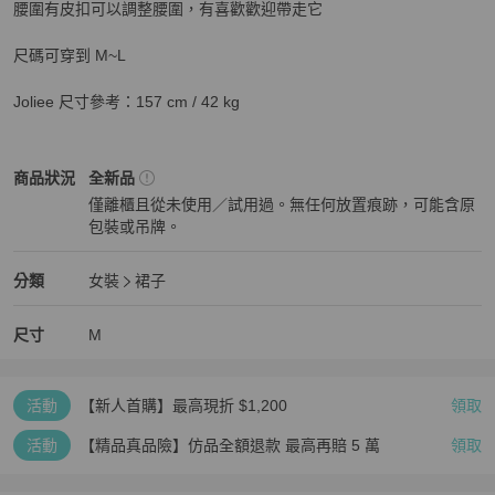
腰圍有皮扣可以調整腰圍，有喜歡歡迎帶走它

尺碼可穿到 M~L

Joliee 尺寸參考：157 cm / 42 kg
女裝
商品狀態與細節
商品狀況
全新品
僅離櫃且從未使用／試用過。無任何放置痕跡，可能含原
包裝或吊牌。
全新品
女裝
分類資訊
分類
女裝
裙子
女裝
/
裙子
推薦
尺寸
M
活動
【新人首購】最高現折 $1,200
領取
活動
【精品真品險】仿品全額退款 最高再賠 5 萬
領取