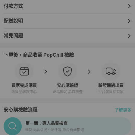
付款方式
配送說明
常見問題
下單後，商品收至 PopChill 檢驗
買家完成購買
安心購驗證
驗證通過出貨
收貨至驗證中心
正品鑑定 品質檢查
平台發貨給買家
安心購檢驗流程
了解更多
PopChill拍拍圈正品驗證、安心購檢驗流程介紹
第一關：專人品質檢查
確認商品狀況、配件等 符合頁面描述