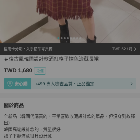
信用卡分期・入手精品零負擔
TWD 62
/ 月
＃復古風韓國設計款酒紅格子撞色流蘇長裙
TWD 1,680
免運
安心購
+499 專人檢查品質、正品鑑定
關於商品
關於
全新品（韓國代購買的，平常喜歡收藏設計款的單品，但沒穿到故釋
＃復古風韓國設計款酒紅格子撞色流蘇長裙
商品詳情與購
出）

韓國高端設計款的，質量很好

裙子下擺流蘇很具設計感
