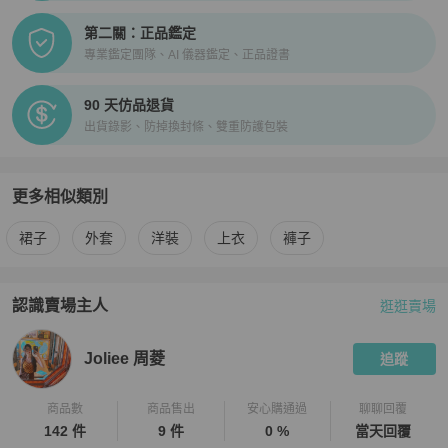
第二關：正品鑑定
專業鑑定團隊、AI 儀器鑑定、正品證書
90 天仿品退貨
出貨錄影、防掉換封條、雙重防護包裝
更多相似類別
更多
女裝
相似商品推薦
裙子
外套
洋裝
上衣
褲子
認識賣場主人
逛逛賣場
PopChill 拍拍圈嚴選賣家
Joliee 周菱
介紹
Joliee 周菱
追蹤
商品數
商品售出
安心購通過
聊聊回覆
142 件
9 件
0 %
當天回覆