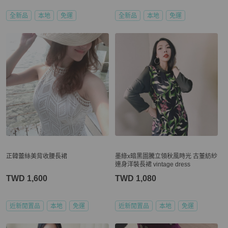
全新品
本地
免運
全新品
本地
免運
正韓蕾絲美背收腰長裙
墨綠x暗黑圖騰立領秋風時光 古董紡紗
連身洋裝長裙 vintage dress
TWD 1,600
TWD 1,080
近新閒置品
本地
免運
近新閒置品
本地
免運