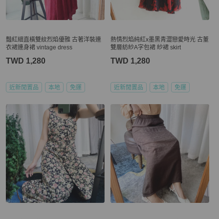
豔紅細直橫雙紋烈焰優雅 古著洋裝連
熱情烈焰純紅x墨黑青澀戀愛時光 古董
衣裙連身裙 vintage dress
雙層紡紗A字包裙 紗裙 skirt
TWD 1,280
TWD 1,280
近新閒置品
本地
免運
近新閒置品
本地
免運