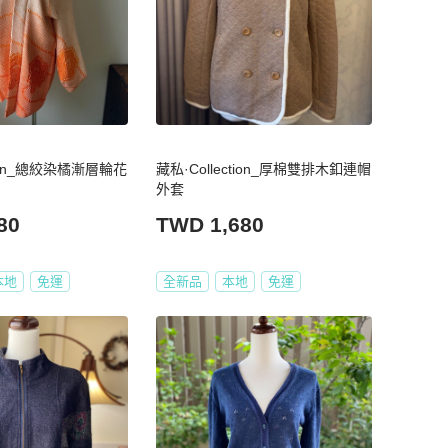
tion_總絞染橘漸層輪花
藏私·Collection_厚棉雙排木釦連帽
外套
80
TWD 1,680
本地
免運
全新品
本地
免運