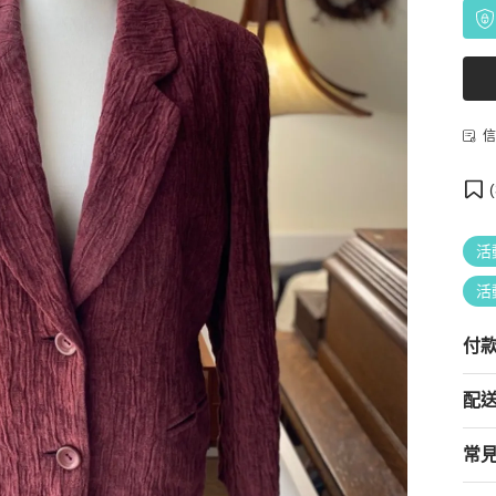
信
(
活
活
付
配
常