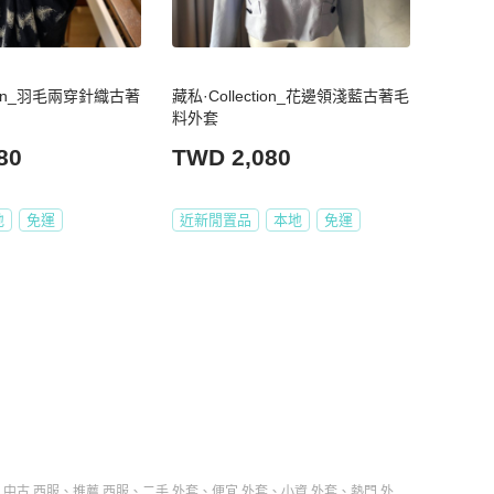
tion_羽毛兩穿針織古著
藏私·Collection_花邊領淺藍古著毛
料外套
80
TWD 2,080
地
免運
近新閒置品
本地
免運
、
中古 西服
、
推薦 西服
、
二手 外套
、
便宜 外套
、
小資 外套
、
熱門 外