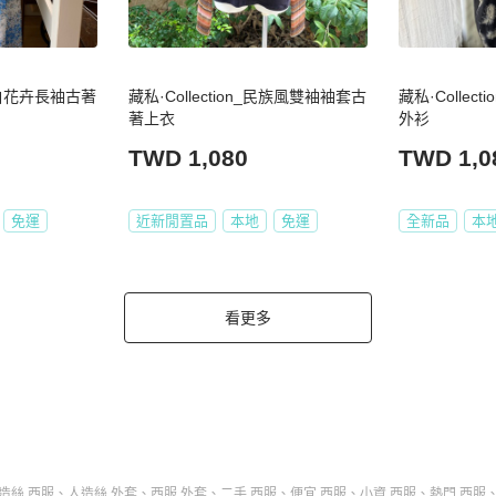
_藍白花卉長袖古著
藏私·Collection_民族風雙袖袖套古
藏私·Collec
著上衣
外衫
TWD 1,080
TWD 1,0
免運
近新閒置品
本地
免運
全新品
本
看更多
造絲 西服
、
人造絲 外套
、
西服 外套
、
二手 西服
、
便宜 西服
、
小資 西服
、
熱門 西服