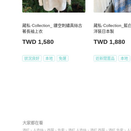
藏私·Collection_ 鏤空刺繡真絲古
藏私·Collection
著長袖上衣
洋裝日本製
TWD 1,580
TWD 1,880
狀況良好
本地
免運
近新閒置品
本地
大家都在看
酒紅
、
人造絲
、
西服
、
外套
、
酒紅 人造絲
、
酒紅 西服
、
酒紅 外套
、
人