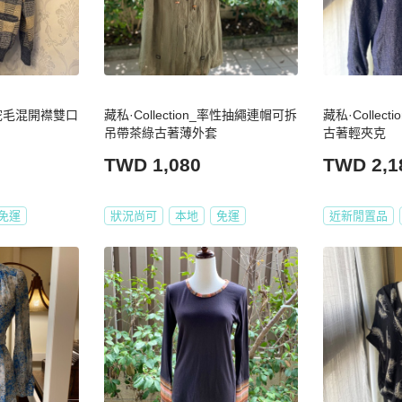
_羊駝毛混開襟雙口
藏私·Collection_率性抽繩連帽可拆
藏私·Collec
吊帶茶綠古著薄外套
古著輕夾克
TWD 1,080
TWD 2,1
免運
狀況尚可
本地
免運
近新閒置品