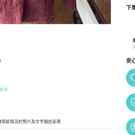
下單
情與購買須知
安


Po
更多
微瑕疵情況於照片及文字描述呈現