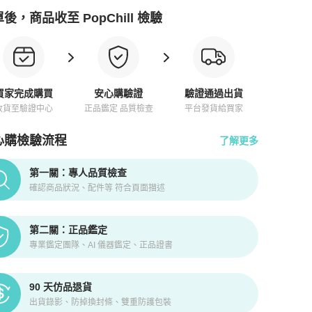
後，商品收至 PopChill 檢驗
買家完成購買
安心購驗證
驗證通過出貨
收貨至驗證中心
正品鑑定 品質檢查
平台發貨給買家
心購檢驗流程
了解更多
pChill拍拍圈正品驗證、安心購檢驗流程介紹
第一關：專人品質檢查
確認商品狀況、配件等 符合頁面描述
第二關：正品鑑定
專業鑑定團隊、AI 儀器鑑定、正品證書
90 天仿品退貨
出貨錄影、防掉換封條、雙重防護包裝