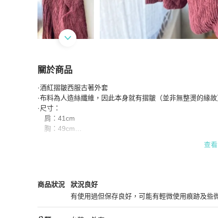
關於商品
關於
·酒紅摺皺西服古著外套

藏私·Collection_酒紅摺皺西服古著外套
商品詳
·布料為人造絲纖維，因此本身就有摺皺（並非無整燙的緣故）
·尺寸：

　肩：41cm

　胸：49cm

　袖：55cm

查看
　總長：67cm

IG:@hidden_myprivate

FB:https://www.facebook.com/Hidden.MyPrivate/

女裝
商品狀態與細節
商品狀況
狀況良好
有使用過但保存良好，可能有輕微使用痕跡及些
#古著 #古著西服外套 #藏私‧Collection
狀況良好