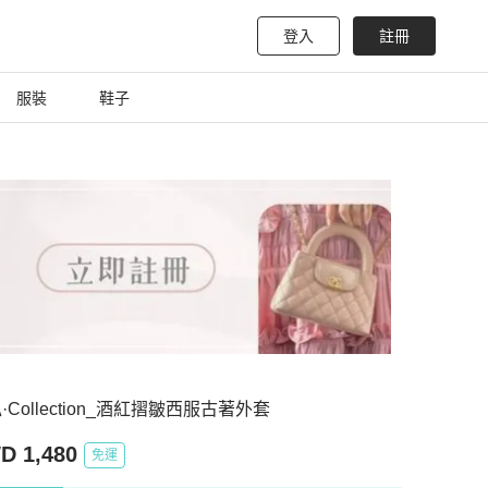
登入
註冊
服裝
鞋子
·Collection_酒紅摺皺西服古著外套
D 1,480
免運