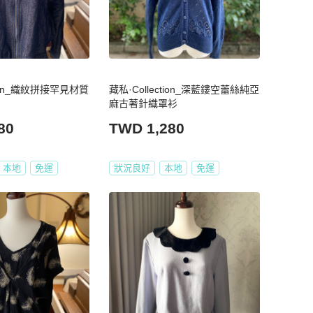
tion_織紋拼接罕見材質
藏私·Collection_深藍鏤空蕾絲純亞
麻古著針織罩衫
80
TWD 1,280
本地
免運
狀況良好
本地
免運