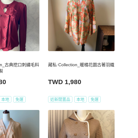
tion_古典挖口刺繡毛料
藏私·Collection_暖橘花園古著羽織
製
80
TWD 1,980
本地
免運
近新閒置品
本地
免運