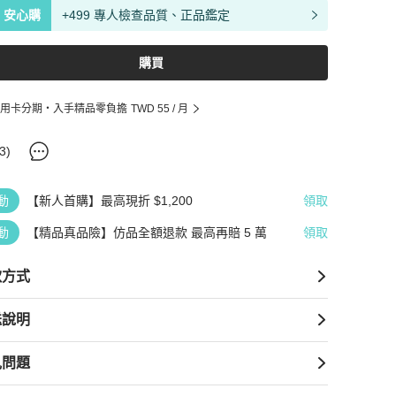
安心購
+499 專人檢查品質、正品鑑定
購買
用卡分期・入手精品零負擔
TWD 55
/ 月
3
)
動
【新人首購】最高現折 $1,200
領取
動
【精品真品險】仿品全額退款 最高再賠 5 萬
領取
款方式
送說明
見問題