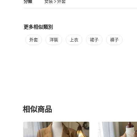
女裝
分類資訊
分類
女裝
外套
女裝
/
外套
推薦
更多相似類別
更多
女裝
相似商品推薦
外套
洋裝
上衣
裙子
褲子
相似商品
更多相似
女裝
推薦精品