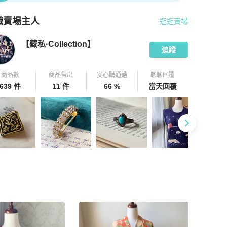
識賣場主人
逛逛賣場
pChill 拍拍圈嚴選賣家
【藏私·Collection】
介紹
【藏私·Collection】
追蹤
商品數
商品售出
安心購通過
聊聊回覆
639 件
11 件
66 %
當天回覆