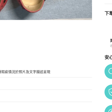
下單
安
Po
微瑕疵情況於照片及文字描述呈現