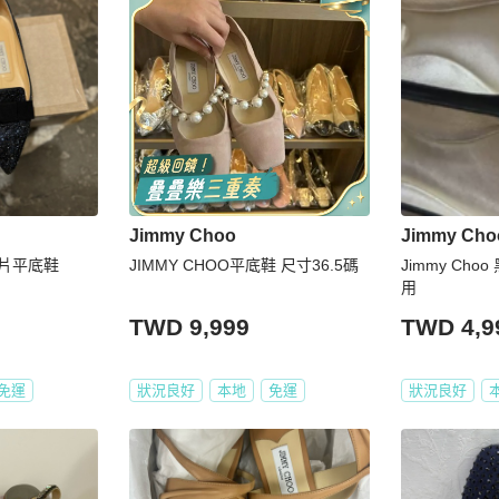
Jimmy Choo
Jimmy Cho
典亮片平底鞋
JIMMY CHOO平底鞋 尺寸36.5碼
Jimmy Cho
用
TWD 9,999
TWD 4,9
免運
狀況良好
本地
免運
狀況良好