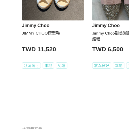
Jimmy Choo
Jimmy Choo
JIMMY CHOO楔型鞋
Jimmy Choo甜
娃鞋
TWD 11,520
TWD 6,500
狀況尚可
本地
免運
狀況良好
本地