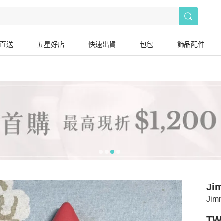
直送
五星好店
快速出貨
包包
飾品配件
Ji
Ji
TW