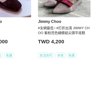
o
Jimmy Choo
#全網最低✨#打折出清 JIMMY CH
OO 紫粉亮色蝴蝶結尖頭平底鞋
000
TWD 4,200
地
免運
狀況尚可
本地
免運