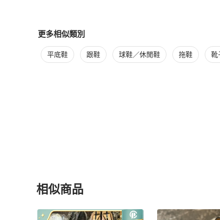
更多相似類別
更多
Jimmy Choo
女鞋
相似商品推薦
平底鞋
跟鞋
球鞋／休閒鞋
拖鞋
靴
相似商品
更多相似
Jimmy Choo
女鞋
推薦精品