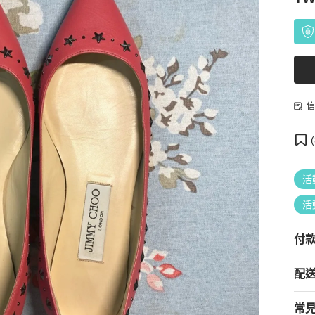
信
(
活
活
付
配
常