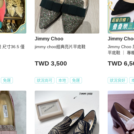
Jimmy Choo
Jimmy Cho
 尺寸36.5 僅
jimmy choo經典亮片平底鞋
Jimmy Cho
平底鞋 ｜ 專櫃 
TWD 3,500
TWD 6,5
免運
狀況尚可
本地
免運
狀況良好