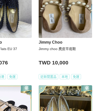
o
Jimmy Choo
lats EU 37
Jimmy choo 麂皮平底鞋
076
TWD 10,000
香港
免運
近新閒置品
本地
免運