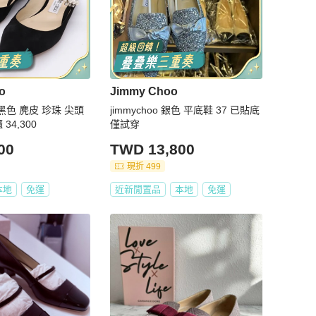
o
Jimmy Choo
o 黑色 麂皮 珍珠 尖頭
jimmychoo 銀色 平底鞋 37 已貼底
34,300
僅試穿
00
TWD 13,800
現折 499
本地
免運
近新閒置品
本地
免運