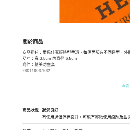
關於商品
關於
商品描述：愛馬仕寬版造型手環，每個面都有不同造型，外圈
HERMES 彩色 黑金 點點造型 寬版 琺瑯手環/手
尺寸：寬:3.5cm 內直徑:6.5cm

附件：精美防塵套

980119067562

實體店面同步販售中！

查看
商品有不清楚的地方都歡迎私訊提問！

#愛馬仕 #寬版 #手環 #黑金色 #飾品
Hermès
女士配件
商品狀態與細節
商品狀況
狀況良好
有使用過但保存良好，可能有輕微使用痕跡及些
狀況良好