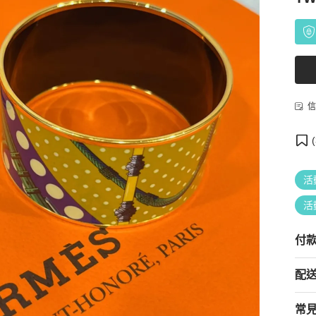
信
(
活
活
付
配
常