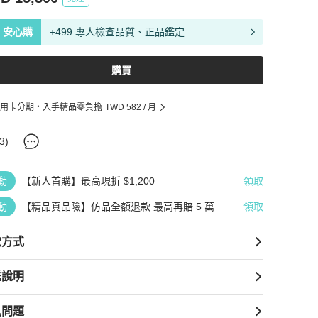
安心購
+499 專人檢查品質、正品鑑定
購買
用卡分期・入手精品零負擔
TWD 582
/ 月
3
)
動
【新人首購】最高現折 $1,200
領取
動
【精品真品險】仿品全額退款 最高再賠 5 萬
領取
款方式
送說明
見問題