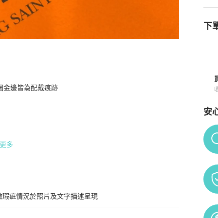
下單
金邊皆為配戴痕跡

鐲/飾品
商品詳情與購買須知
安
Po
更多
微瑕疵情況於照片及文字描述呈現