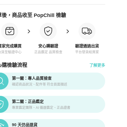
後，商品收至 PopChill 檢驗
買家完成購買
安心購驗證
驗證通過出貨
收貨至驗證中心
正品鑑定 品質檢查
平台發貨給買家
心購檢驗流程
了解更多
pChill拍拍圈正品驗證、安心購檢驗流程介紹
第一關：專人品質檢查
確認商品狀況、配件等 符合頁面描述
第二關：正品鑑定
專業鑑定團隊、AI 儀器鑑定、正品證書
90 天仿品退貨