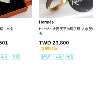
Hermès
瑯橘白H標
Hermès 金屬皮革琺瑯手環 大象灰/
金
501
TWD 23,800
現折 800
本地
免運
全新品
本地
免運