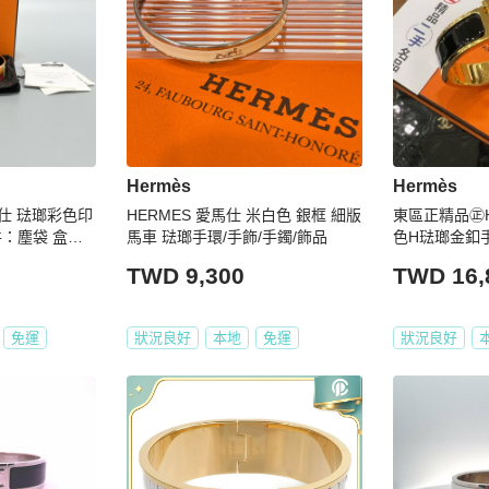
Hermès
Hermès
馬仕 琺瑯彩色印
HERMES 愛馬仕 米白色 銀框 細版
東區正精品㊣H
：塵袋 盒子
馬車 琺瑯手環/手飾/手鐲/飾品
色H琺瑯金釦手
Z6475
TWD 9,300
TWD 16,
免運
狀況良好
本地
免運
狀況良好