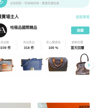
出貨錄影、防掉換封條、雙重防護包裝
識賣場主人
逛逛賣場
pChill 拍拍圈嚴選賣家
哈極品國際精品
介紹
哈極品國際精品
追蹤
商品數
商品售出
安心購通過
聊聊回覆
2239 件
318 件
100 %
當天回覆