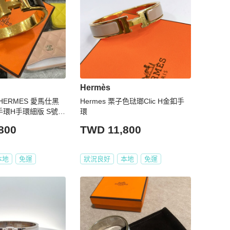
Hermès
ERMES 愛馬仕黑
Hermes 栗子色琺瑯Clic H金釦手
環H手環細版 S號 R
環
800
TWD 11,800
本地
免運
狀況良好
本地
免運