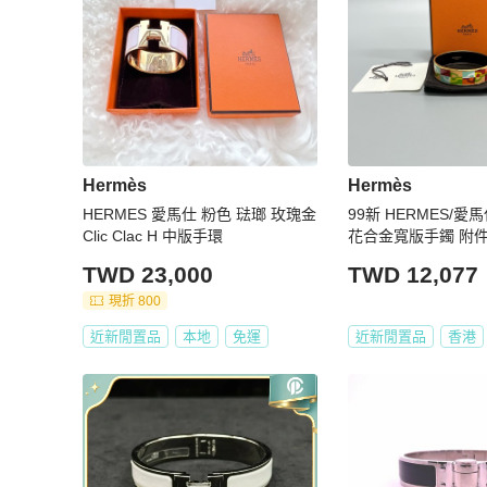
Hermès
Hermès
HERMES 愛馬仕 粉色 琺瑯 玫瑰金
99新 HERMES/愛
Clic Clac H 中版手環
花合金寬版手鐲 附件
吊牌
TWD 23,000
TWD 12,077
現折 800
近新閒置品
本地
免運
近新閒置品
香港