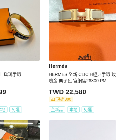
Hermès
馬仕 琺瑯手環
HERMES 全新 CLIC H經典手環 玫
瑰金 栗子色 官網售26800 PM 小
尺寸
99
TWD 22,580
現折 800
本地
免運
全新品
本地
免運