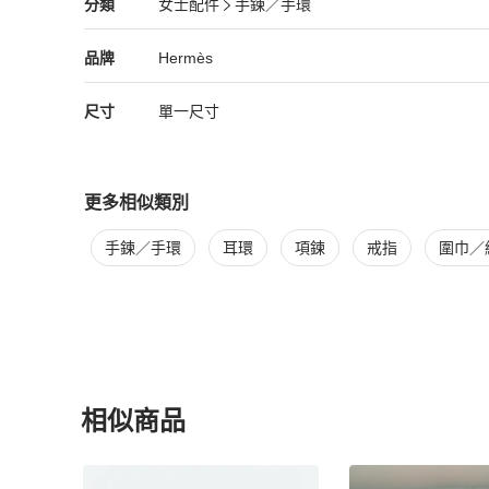
Hermès
女士配件
分類資訊
分類
女士配件
手鍊／手環
女士配件
/
手鍊／手環
推薦
Hermès
Hermès
精品
推薦清單
女士配件
品牌介紹
品牌
Hermès
尺寸
單一尺寸
更多相似類別
更多
Hermès
女士配件
相似商品推薦
手鍊／手環
耳環
項鍊
戒指
圍巾／
相似商品
更多相似
Hermès
女士配件
推薦精品