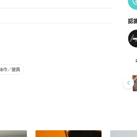
認
Po
絲巾／披肩