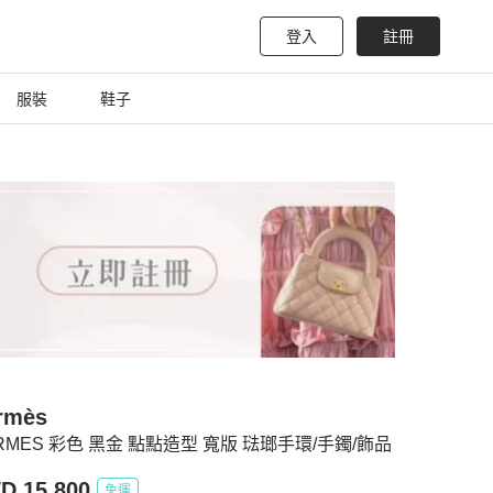
登入
註冊
服裝
鞋子
rmès
RMES 彩色 黑金 點點造型 寬版 琺瑯手環/手鐲/飾品
D 15,800
免運