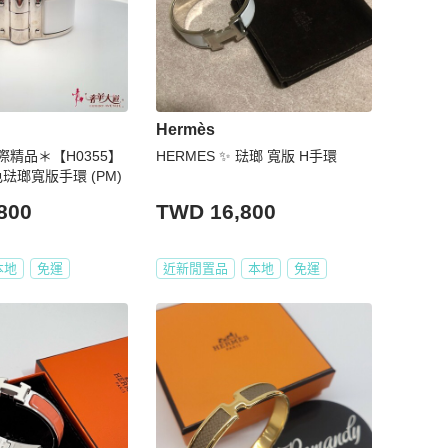
Hermès
精品＊【H0355】
HERMES ✨ 琺瑯 寬版 H手環
色琺瑯寬版手環 (PM)
800
TWD 16,800
本地
免運
近新閒置品
本地
免運