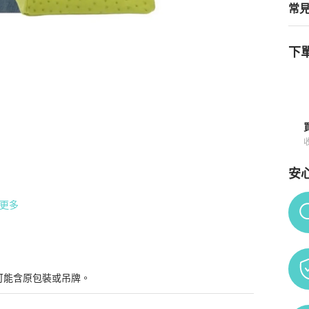
常
下單
42💋全新 (2F21012401)
商品詳情與購買須知
安
Po
更多
態度...👠

可能含原包裝或吊牌。
緻又美麗，活得不讓別人看輕....💕
