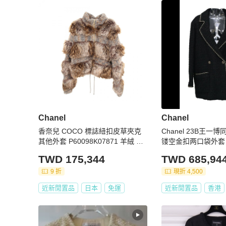
Chanel
Chanel
香奈兒 COCO 標誌紐扣皮草夾克
Chanel 23B王
其他外套 P60098K07871 羊絨 Mo
镂空金扣两口袋外套
heya 棕褐色 二手 女款
TWD 175,344
TWD 685,94
9 折
現折 4,500
近新閒置品
日本
免運
近新閒置品
香港