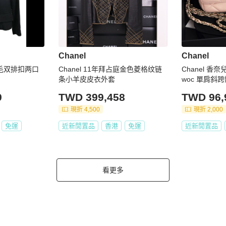
Chanel
Chanel
色羊毛双排扣两口
Chanel 11年拜占庭金色菱格纹链
Chanel 香
条小羊皮皮衣外套
woc 單肩斜
金扣 31開
9
TWD 399,458
TWD 96,
現折 4,500
現折 2,000
免運
近新閒置品
香港
免運
近新閒置品
看更多