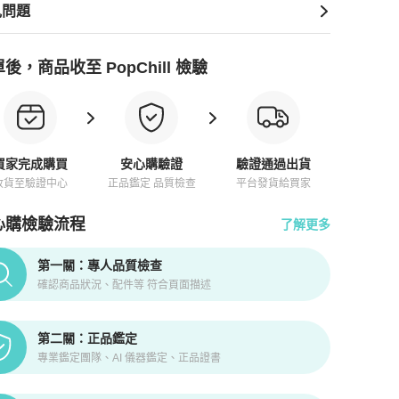
見問題
後，商品收至 PopChill 檢驗
買家完成購買
安心購驗證
驗證通過出貨
收貨至驗證中心
正品鑑定 品質檢查
平台發貨給買家
心購檢驗流程
了解更多
pChill拍拍圈正品驗證、安心購檢驗流程介紹
第一關：專人品質檢查
確認商品狀況、配件等 符合頁面描述
第二關：正品鑑定
專業鑑定團隊、AI 儀器鑑定、正品證書