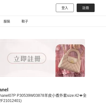
登入
註冊
服裝
鞋子
anel
hanel07P P30539W03878羊皮小香外套size:42💋全
2F21012401)