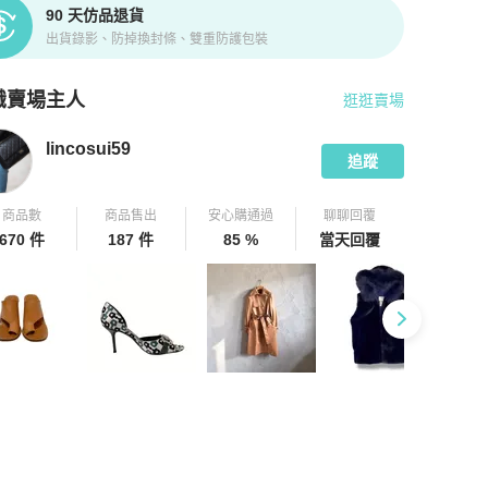
90 天仿品退貨
出貨錄影、防掉換封條、雙重防護包裝
識賣場主人
逛逛賣場
pChill 拍拍圈嚴選賣家
lincosui59
介紹
lincosui59
追蹤
商品數
商品售出
安心購通過
聊聊回覆
670 件
187 件
85 %
當天回覆