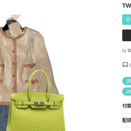
TW
信
(
活
活
付
配