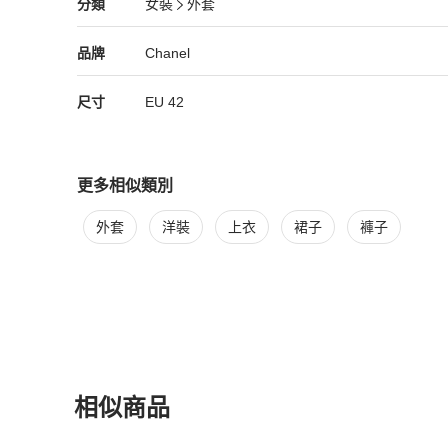
Chanel
女裝
分類資訊
分類
女裝
外套
🌈沒沒沒沒沒沒沒發票及購買證明～～

女裝
/
外套
推薦
    ————     介意者勿試  ———-
Chanel
Chanel
精品
推薦清單
女裝
品牌介紹
品牌
Chanel
尺寸
EU
42
更多相似類別
更多
Chanel
女裝
相似商品推薦
外套
洋裝
上衣
裙子
褲子
相似商品
更多相似
Chanel
女裝
推薦精品