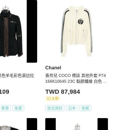
Chanel
0年黑色羊毛彩色滚边拉
香奈兒 COCO 標誌 其他外套 P74
166K10645 23C 黏膠纖維 白色 二
手 女款
109
TWD 87,984
9 折
香港
免運
狀況良好
日本
免運