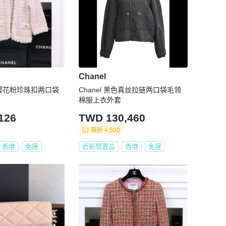
Chanel
7年樱花粉珍珠扣两口袋
Chanel 黑色真丝拉链两口袋毛领
棉服上衣外套
126
TWD 130,460
現折 4,500
香港
免運
近新閒置品
香港
免運