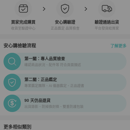
買家完成購買
安心購驗證
驗證通過出貨
收貨至驗證中心
正品鑑定 品質檢查
平台發貨給買家
安心購檢驗流程
了解更多
PopChill拍拍圈正品驗證、安心購檢驗流程介紹
第一關：專人品質檢查
確認商品狀況、配件等 符合頁面描述
第二關：正品鑑定
專業鑑定團隊、AI 儀器鑑定、正品證書
90 天仿品退貨
出貨錄影、防掉換封條、雙重防護包裝
更多相似類別