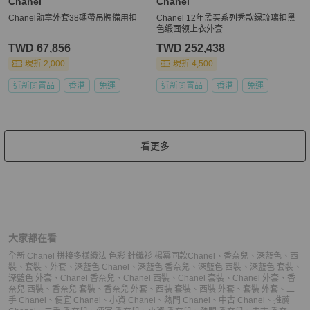
Chanel
Chanel
Chanel勛章外套38碼帶吊牌備用扣
Chanel 12年孟买系列秀款绿琉璃扣黑
色缎面领上衣外套
TWD 67,856
TWD 252,438
現折 2,000
現折 4,500
近新閒置品
香港
免運
近新閒置品
香港
免運
看更多
大家都在看
全新 Chanel 拼接多樣織法 色彩 針織衫 楊冪同款
Chanel
、
香奈兒
、
深藍色
、
西
裝
、
套裝
、
外套
、
深藍色 Chanel
、
深藍色 香奈兒
、
深藍色 西裝
、
深藍色 套裝
、
深藍色 外套
、
Chanel 香奈兒
、
Chanel 西裝
、
Chanel 套裝
、
Chanel 外套
、
香
奈兒 西裝
、
香奈兒 套裝
、
香奈兒 外套
、
西裝 套裝
、
西裝 外套
、
套裝 外套
、
二
手 Chanel
、
便宜 Chanel
、
小資 Chanel
、
熱門 Chanel
、
中古 Chanel
、
推薦