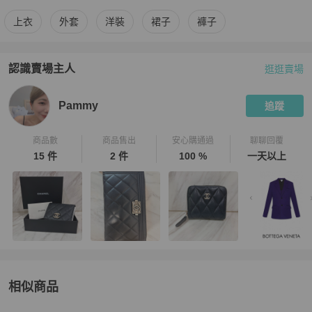
更多
Chanel
女裝
相似商品推薦
上衣
外套
洋裝
裙子
褲子
認識賣場主人
逛逛賣場
PopChill 拍拍圈嚴選賣家
Pammy
介紹
Pammy
追蹤
商品數
商品售出
安心購通過
聊聊回覆
15 件
2 件
100 %
一天以上
相似商品