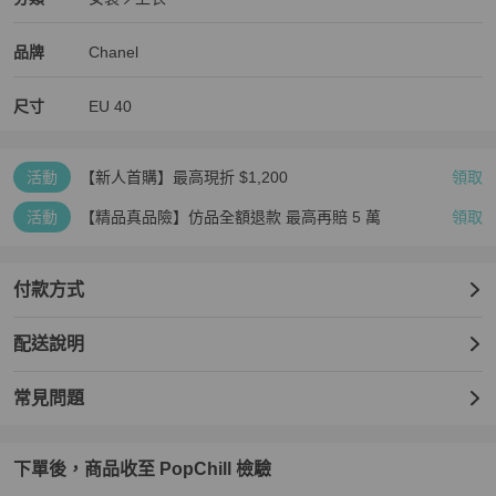
女裝
/
上衣
推薦
Chanel
Chanel
精品
推薦清單
女裝
品牌介紹
品牌
Chanel
尺寸
EU
40
活動
【新人首購】最高現折 $1,200
領取
活動
【精品真品險】仿品全額退款 最高再賠 5 萬
領取
付款方式
配送說明
常見問題
下單後，商品收至 PopChill 檢驗