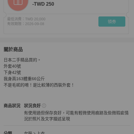
-TWD 250
最低消費：
TWD 20,000
領券
有效期限：
2026-09-08
關於商品
關於
日本二手精品買的。

Chanel Boutique深藍色西裝套裝
商品詳情與購買須知
外套40號

下身42號

我身高163體重66公斤

不是毛呢的唷！是比較薄的西裝外套！
Chanel
女裝
商品狀態與細節
商品狀況
狀況良好
有使用過但保存良好，可能有輕微使用痕跡及些微瑕疵情
況於照片及文字描述呈現
狀況良好
Chanel
女裝
分類資訊
分類
女裝
上衣