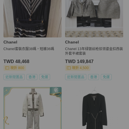
Chanel
Chanel
Chanel套裝衣服38碼，短褲36碼
Chanel 13年绿银丝枪驳领鎏金扣西装
外套半裙套装
TWD 48,468
TWD 149,847
現折 800
現折 4,500
近新閒置品
香港
免運
近新閒置品
香港
免運