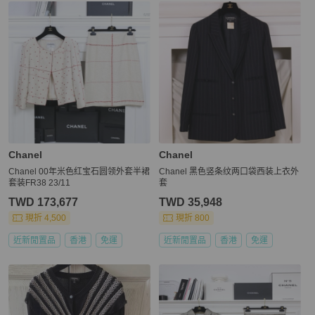
更多相似
Chanel
女裝
推薦精品
Chanel
Chanel
Chanel 00年米色红宝石圆领外套半裙
Chanel 黑色竖条纹两口袋西装上衣外
套装FR38 23/11
套
TWD 173,677
TWD 35,948
現折 4,500
現折 800
近新閒置品
香港
免運
近新閒置品
香港
免運