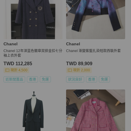
Chanel
Chanel
Chanel 12年深蓝色徽章双排金扣七分
Chanel 漸變紫藍扎染短款西裝外套
袖上衣外套
TWD 112,285
TWD 89,909
現折 4,500
現折 2,000
近新閒置品
香港
免運
狀況良好
香港
免運