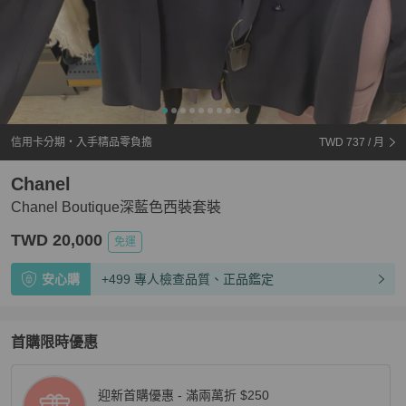
信用卡分期・入手精品零負擔
TWD 737
/ 月
Chanel
Chanel Boutique深藍色西裝套裝
TWD 20,000
免運
安心購
+499 專人檢查品質、正品鑑定
首購限時優惠
迎新首購優惠 - 滿兩萬折 $250