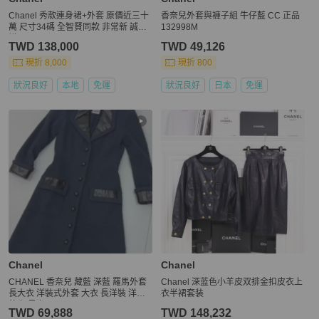
Chanel 秀款連身裙+外套 原價近三十
香奈兒外套與褲子組 牛仔藍 CC 正品
萬 尺寸34碼 全智賢同款 非常新 誠可
132998M
議
TWD 138,000
TWD 49,126
現折 8,000
現折 800
狀況良好
本地
免運
狀況良好
日本
免運
Chanel
Chanel
CHANEL 香奈兒 藏藍 深藍 羅馬外套
Chanel 深蓝色小羊皮双排金扣皮衣上
長大衣 洋裝式外套 大衣 長洋裝 洋裝
衣半裙套装
外套 風衣
TWD 69,888
TWD 148,232