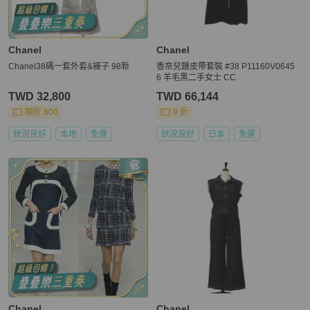
Chanel
Chanel
Chanel38碼一套外套&褲子 98新
香奈兒鏈皮帶套裝 #38 P11160V0645
6 羊毛黑二手女士 CC
TWD 32,800
TWD 66,144
現折 800
9 折
狀況良好
本地
免運
狀況良好
日本
免運
Chanel
Chanel