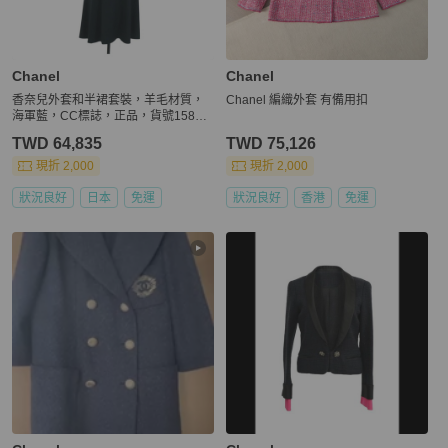
Chanel
Chanel
香奈兒外套和半裙套裝，羊毛材質，
Chanel 編織外套 有備用扣
海軍藍，CC標誌，正品，貨號15856
5M
TWD 64,835
TWD 75,126
現折 2,000
現折 2,000
狀況良好
日本
免運
狀況良好
香港
免運