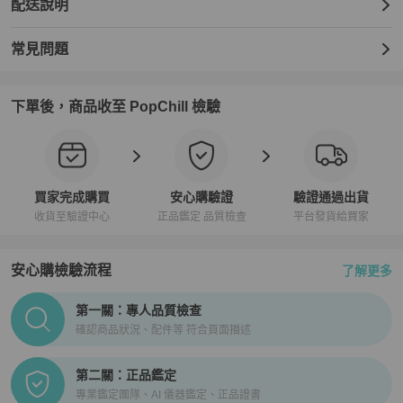
配送說明
常見問題
下單後，商品收至 PopChill 檢驗
買家完成購買
安心購驗證
驗證通過出貨
收貨至驗證中心
正品鑑定 品質檢查
平台發貨給買家
安心購檢驗流程
了解更多
PopChill拍拍圈正品驗證、安心購檢驗流程介紹
第一關：專人品質檢查
確認商品狀況、配件等 符合頁面描述
第二關：正品鑑定
專業鑑定團隊、AI 儀器鑑定、正品證書