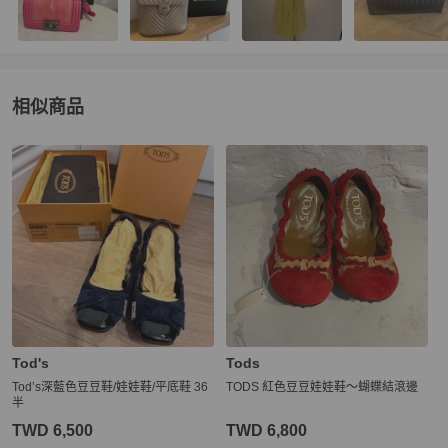
相似商品
更多相似
Tod's
女鞋
推薦精品
Tod's
Tods
Tod’s深藍色豆豆鞋/娃娃鞋/平底鞋 36
TODS 紅色豆豆娃娃鞋～蝴蝶結滾邊
半
TWD 6,500
TWD 6,800