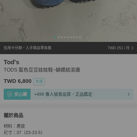
信用卡分期・入手精品零負擔
TWD 251
/ 月
Tod's
TODS 藍色豆豆娃娃鞋~蝴蝶結滾邊
TWD 6,800
免運
安心購
+499 專人檢查品質、正品鑑定
關於商品
關於
材料：麂皮

TODS 藍色豆豆娃娃鞋~蝴蝶結滾邊
商品詳情與購買須知
尺寸：37（23-23.5）
