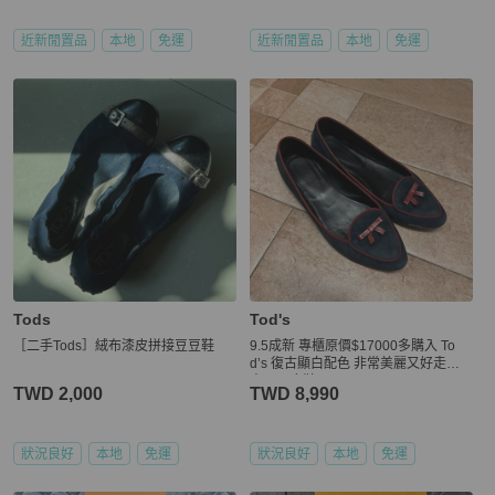
近新閒置品
本地
免運
近新閒置品
本地
免運
Tods
Tod's
［二手Tods］絨布漆皮拼接豆豆鞋
9.5成新 專櫃原價$17000多購入 To
d’s 復古顯白配色 非常美麗又好走的✨
尖頭平底鞋
TWD 2,000
TWD 8,990
狀況良好
本地
免運
狀況良好
本地
免運