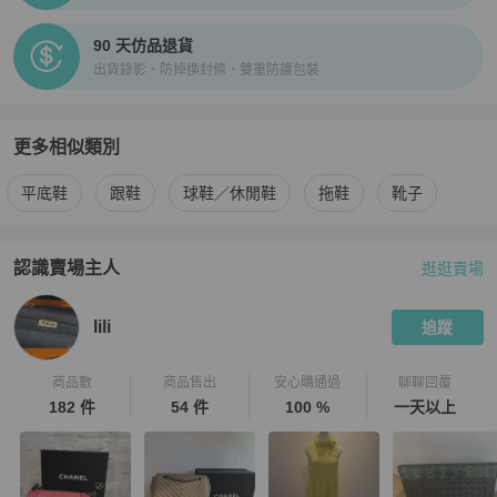
90 天仿品退貨
出貨錄影、防掉換封條、雙重防護包裝
更多相似類別
更多
Tod's
女鞋
相似商品推薦
平底鞋
跟鞋
球鞋／休閒鞋
拖鞋
靴子
認識賣場主人
逛逛賣場
PopChill 拍拍圈嚴選賣家
lili
介紹
lili
追蹤
商品數
商品售出
安心購通過
聊聊回覆
182 件
54 件
100 %
一天以上