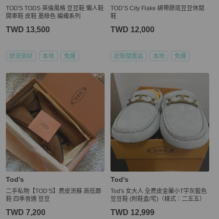
TOD'S TODS 英倫風格 豆豆鞋 懶人鞋
TOD’S City Flake 綁帶膠底豆豆休閒
開車鞋 皮鞋 墨綠色 編織系列
鞋
TWD 13,500
TWD 12,000
狀況良好
本地
免運
近新閒置品
本地
免運
Tod's
Tod's
二手私物【TOD’S】麂皮流蘇 高低跟
Tod's 女大人 全麂皮金屬小T字灰藍色
鞋 四季皆適 豆豆
豆豆鞋 (附鞋盒/宅)（樣式：二五五）
TWD 7,200
TWD 12,999