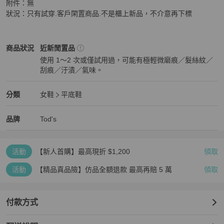
附件：無

狀況：只有試穿.客戶閑置商品.不是櫃上新品，不介意再下標
Tod's
女鞋
商品狀態與細節
商品狀況
近新閒置品
使用 1～2 次或僅試用過，可能有極輕微磨痕／髮絲紋／
刮痕／汙漬／氣味。
近新閒置品
Tod's
女鞋
分類資訊
分類
女鞋
平底鞋
女鞋
/
平底鞋
推薦
Tod's
Tod's
精品
推薦清單
女鞋
品牌介紹
品牌
Tod's
活動
【新人首購】最高現折 $1,200
領取
活動
【精品真品險】仿品全額退款 最高再賠 5 萬
領取
付款方式