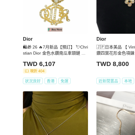
Dior
Dior
🛍️🎁 26 🔥7月新品【預訂】 💘Chri
🇯🇵日本美品 【 Vint
stian Dior 金色水鑽南瓜車頸鏈 🔥
鑽四葉花形金色項鍊
熱賣款 DIOR 經典款頸鏈 DIOR N
TWD 6,107
TWD 8,800
ECKLACE
現折 404
狀況良好
香港
免運
近新閒置品
本地