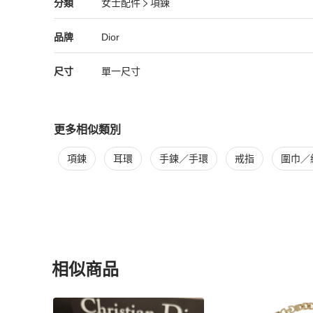
Dior
女士配件
分類資訊
分類
女士配件
項鍊
女士配件
/
項鍊
推薦
Dior
Dior
精品
推薦清單
女士配件
品牌介紹
品牌
Dior
尺寸
單一尺寸
更多相似類別
更多
Dior
女士配件
相似商品推薦
項鍊
耳環
手鍊／手環
戒指
圍巾／
相似商品
更多相似
Dior
女士配件
推薦精品