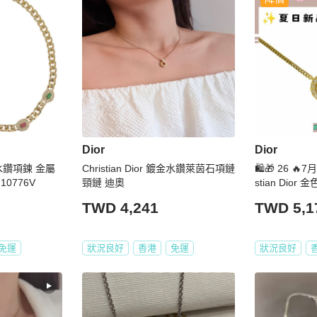
Dior
Dior
 彩色水鑽項鍊 金屬
Christian Dior 鍍金水鑽萊茵石項鏈
🛍️🎁 26 
10776V
頸鏈 迪奧
stian Dior
環 🔥 DIOR
TWD 4,241
TWD 5,1
環 DIOR EAR
免運
狀況良好
香港
免運
狀況良好