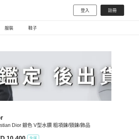
登入
註冊
服裝
鞋子
r
ristian Dior 銀色 V型水鑽 粗項鍊/頸鍊/飾品
D 10,400
免運