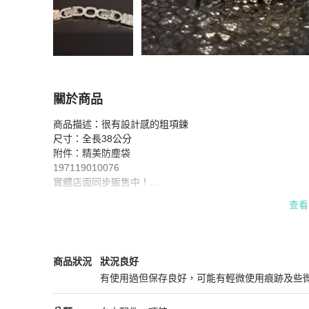
關於商品
關於
商品描述：很有設計感的粗項鍊

Christian Dior 銀色 V型水鑽 粗項鍊/頸鍊/飾品
商
尺寸：全長38公分

附件：精美防塵袋

197119010076

實體店面同步販售中！

商品有不清楚的地方都歡迎私訊提問！

查看
#DIOR #銀色 #水鑽 #項鍊 #飾品
Dior
女士配件
商品狀態與細節
商品狀況
狀況良好
有使用過但保存良好，可能有輕微使用痕跡及些
狀況良好