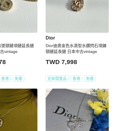
Dior
水鑽吊墜頸鏈項鏈延長鏈
Dior迪奧金色水滴型水鑽閃石項鍊
vintage
頸鏈延長鏈 日本中古vintage
78
TWD 7,998
香港
免運
近新閒置品
香港
免運