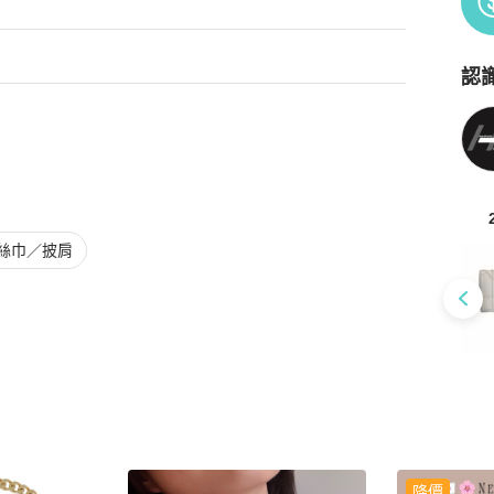
認
Po
絲巾／披肩
降價