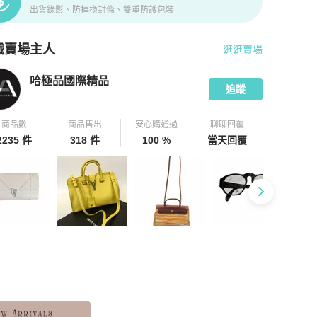
出貨錄影、防掉換封條、雙重防護包裝
識賣場主人
逛逛賣場
pChill 拍拍圈嚴選賣家
哈極品國際精品
介紹
哈極品國際精品
追蹤
商品數
商品售出
安心購通過
聊聊回覆
2235 件
318 件
100 %
當天回覆