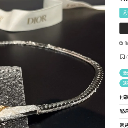
信
(
活
活
付
配
常