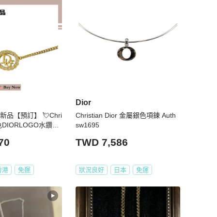
Dior
7月新品【預訂】 💘Chri
Christian Dior 金屬銀色項鍊 Auth
 金色DIORLOGO水鑽耳
sw1695
 熱賣款 DIOR經典款耳
70
TWD 7,586
RING
香港
免運
狀況良好
日本
免運