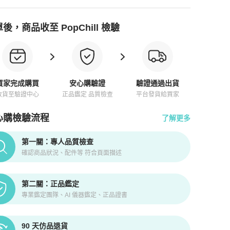
後，商品收至 PopChill 檢驗
買家完成購買
安心購驗證
驗證通過出貨
收貨至驗證中心
正品鑑定 品質檢查
平台發貨給買家
心購檢驗流程
了解更多
pChill拍拍圈正品驗證、安心購檢驗流程介紹
第一關：專人品質檢查
確認商品狀況、配件等 符合頁面描述
第二關：正品鑑定
專業鑑定團隊、AI 儀器鑑定、正品證書
90 天仿品退貨