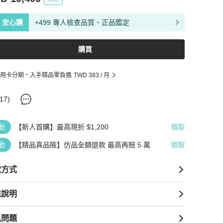
安心購
+499 專人檢查品質、正品鑑定
購買
用卡分期・入手精品零負擔
TWD 383
/ 月
17
)
動
【新人首購】最高現折 $1,200
領取
動
【精品真品險】仿品全額退款 最高再賠 5 萬
領取
款方式
送說明
見問題