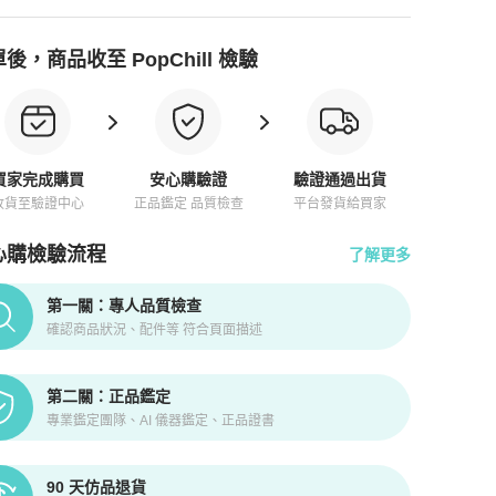
後，商品收至 PopChill 檢驗
買家完成購買
安心購驗證
驗證通過出貨
收貨至驗證中心
正品鑑定 品質檢查
平台發貨給買家
心購檢驗流程
了解更多
pChill拍拍圈正品驗證、安心購檢驗流程介紹
第一關：專人品質檢查
確認商品狀況、配件等 符合頁面描述
第二關：正品鑑定
專業鑑定團隊、AI 儀器鑑定、正品證書
90 天仿品退貨