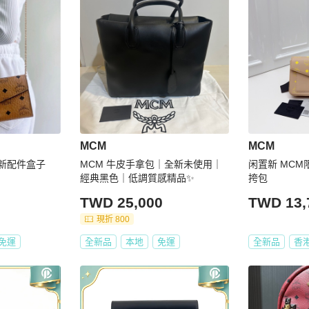
MCM
MCM
8新配件盒子
MCM 牛皮手拿包｜全新未使用｜
闲置新 MC
經典黑色｜低調質感精品✨
挎包
TWD 25,000
TWD 13,
現折 800
免運
全新品
本地
免運
全新品
香