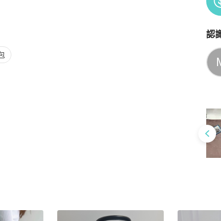
認
Po
包