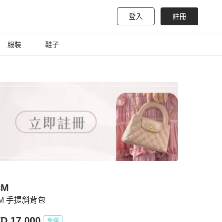
登入
註冊
服裝
鞋子
CM
M 手提斜背包
D 17,000
免運