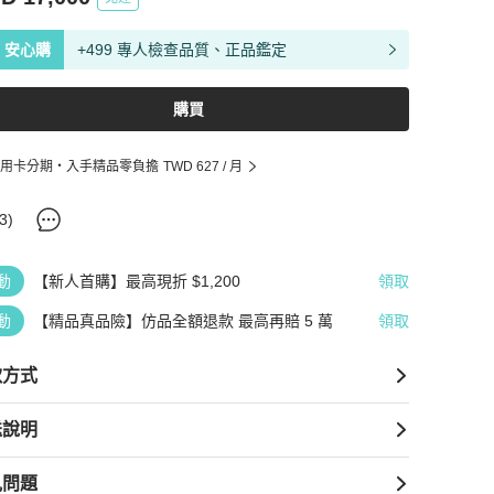
安心購
+499 專人檢查品質、正品鑑定
購買
用卡分期・入手精品零負擔
TWD 627
/ 月
3
)
動
【新人首購】最高現折 $1,200
領取
動
【精品真品險】仿品全額退款 最高再賠 5 萬
領取
款方式
送說明
見問題