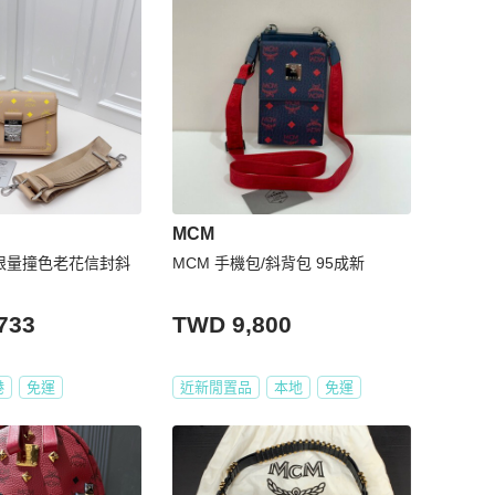
MCM
M限量撞色老花信封斜
MCM 手機包/斜背包 95成新
733
TWD 9,800
港
免運
近新閒置品
本地
免運