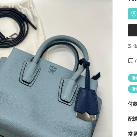
信
(
活
活
付
配
常