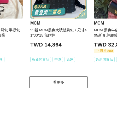
MCM
MCM
肩背包 手提包
99新 MCM黑色大號雙肩包，尺寸4
MCM 黑色牛皮
塵袋
1*33*15 無附件
95新 配件塵
TWD 14,864
TWD 32,
現折 800
運
近新閒置品
香港
免運
近新閒置品
看更多