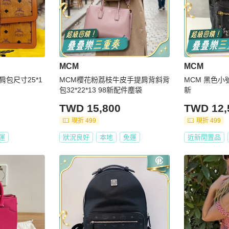
MCM
MCM
肩包尺寸25*1
MCM櫻花粉荔枝牛皮手提肩背斜背
MCM 黑色小號後
包32*22*13 98新配件塵袋
新
TWD 15,800
TWD 12,
現折 499
現折 499
運
狀況良好
本地
免運
近新閒置品