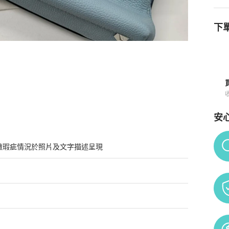
下單
安
Po
微瑕疵情況於照片及文字描述呈現