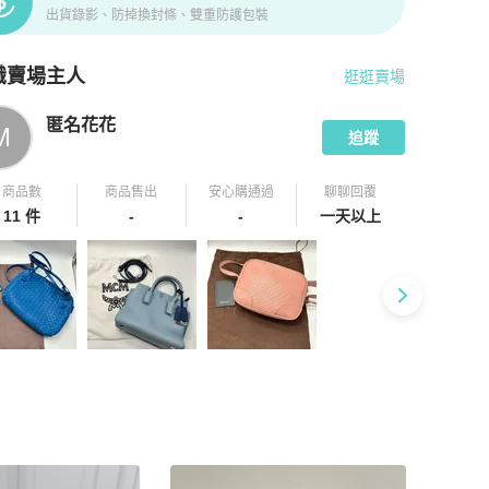
出貨錄影、防掉換封條、雙重防護包裝
識賣場主人
逛逛賣場
pChill 拍拍圈嚴選賣家
匿名花花
介紹
匿名花花
M
追蹤
商品數
商品售出
安心購通過
聊聊回覆
11 件
-
-
一天以上