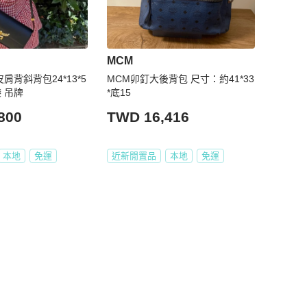
MCM
肩背斜背包24*13*5
MCM卯釘大後背包 尺寸：約41*33
袋 吊牌
*底15
800
TWD 16,416
本地
免運
近新閒置品
本地
免運