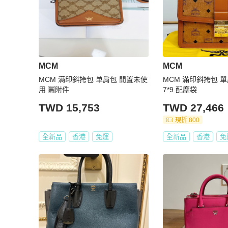
MCM
MCM
MCM 满印斜挎包 单肩包 閒置未使
MCM 滿印斜挎包 單
用 🈚附件
7*9 配塵袋
TWD 15,753
TWD 27,466
現折 800
全新品
香港
免運
全新品
香港
免