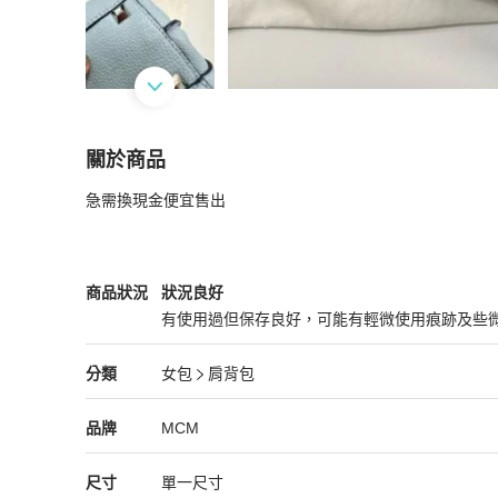
關於商品
關於
急需換現金便宜售出
MCM 手提斜背包
商品詳情與購買須知
MCM
女包
商品狀態與細節
商品狀況
狀況良好
有使用過但保存良好，可能有輕微使用痕跡及些
狀況良好
MCM
女包
分類資訊
分類
女包
肩背包
女包
/
肩背包
推薦
MCM
MCM
精品
推薦清單
女包
品牌介紹
品牌
MCM
尺寸
單一尺寸