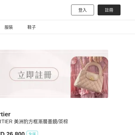
登入
註冊
服裝
鞋子
tier
RTIER 美洲豹方框漸層墨鏡/茶棕
D 26,800
免運