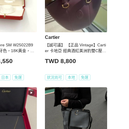
Cartier
re SM W25022B9
【誠可議】 【正品 Vintage】Carti
牙色，18K黃金，實
er 卡地亞 經典酒紅美洲豹雙C壓印
金邊手提包/水餃包/扇形包
,550
TWD 8,800
日本
免運
狀況尚可
本地
免運