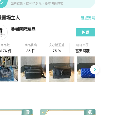
出貨錄影、防掉換封條、雙重防護包裝
識賣場主人
逛逛賣場
pChill 拍拍圈嚴選賣家
香榭國際精品
介紹
香榭國際精品
追蹤
商品數
商品售出
安心購通過
聊聊回覆
3176 件
85 件
75 %
當天回覆