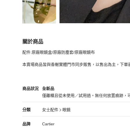
關於商品
關於
配件:原廠眼鏡盒/原廠防塵套/原廠眼鏡布

CARTIER 美洲豹方框漸層墨鏡/茶棕
商品詳情與
本賣場商品皆與香榭實體門市同步販售，以售出為主，下單
Cartier
女士配件
商品狀態與細節
商品狀況
全新品
僅離櫃且從未使用／試用過。無任何放置痕跡，
全新品
Cartier
女士配件
分類資訊
分類
女士配件
眼鏡
女士配件
/
眼鏡
推薦
Cartier
Cartier
精品
推薦清單
女士配件
品牌介紹
品牌
Cartier