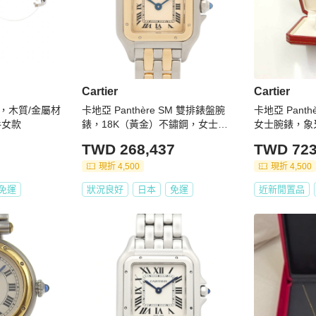
Cartier
Cartier
，木質/金屬材
卡地亞 Panthère SM 雙排錶盤腕
卡地亞 Panthè
手女款
錶，18K（黃金）不鏽鋼，女士
女士腕錶，象
款，象牙色（W25029B6）
心石英錶
TWD 268,437
TWD 723
現折 4,500
現折 4,500
免運
狀況良好
日本
免運
近新閒置品