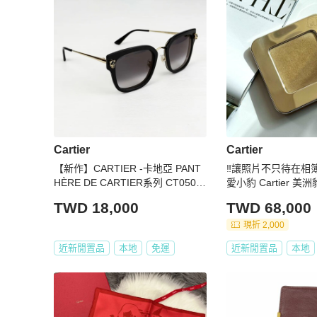
Cartier
Cartier
【新作】CARTIER -卡地亞 PANT
‼️讓照片不只待在相
HÈRE DE CARTIER系列 CT0509
愛小豹 Cartier 
S 美洲豹防紫外線方形女士墨鏡 C
TWD 18,000
TWD 68,000
T
現折 2,000
近新閒置品
本地
免運
近新閒置品
本地