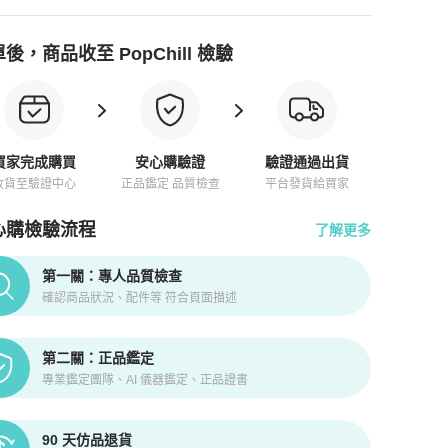
後，商品收至 PopChill 檢驗
買家完成購買
安心購驗證
驗證通過出貨
收貨至驗證中心
正品鑑定 品質檢查
平台發貨給買家
心購檢驗流程
了解更多
pChill拍拍圈正品驗證、安心購檢驗流程介紹
第一關：專人品質檢查
確認商品狀況、配件等 符合頁面描述
第二關：正品鑑定
專業鑑定團隊、AI 儀器鑑定、正品證書
90 天仿品退貨