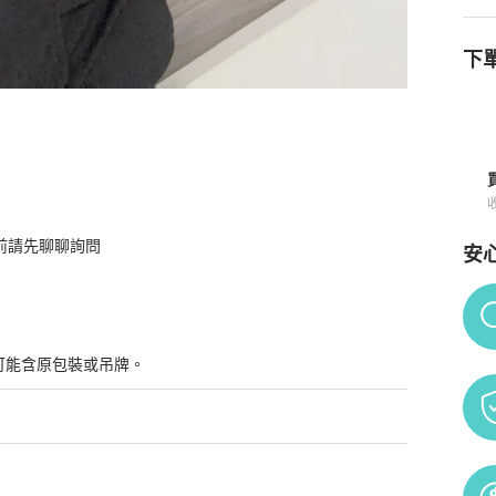
下單
購買須知
前請先聊聊詢問
安
Po
可能含原包裝或吊牌。