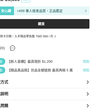
安心購
+499 專人檢查品質、正品鑑定
購買
用卡分期・入手精品零負擔
TWD 988
/ 月
20
)
動
【新人首購】最高現折 $1,200
領取
動
【精品真品險】仿品全額退款 最高再賠 5 萬
領取
款方式
送說明
見問題