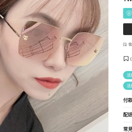
信
(
活
活
付
配
常