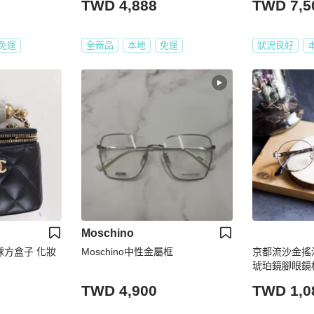
TWD 4,888
TWD 7,5
免運
全新品
本地
免運
狀況良好
Moschino
金球方盒子 化妝
Moschino中性金屬框
京都流沙金搖
琥珀鏡腳眼鏡框 J
TWD 4,900
TWD 1,0