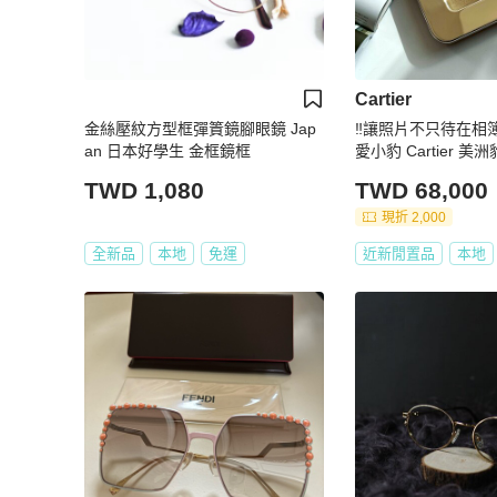
Cartier
金絲壓紋方型框彈篢鏡腳眼鏡 Jap
‼️讓照片不只待在相
an 日本好學生 金框鏡框
愛小豹 Cartier 
TWD 1,080
TWD 68,000
現折 2,000
全新品
本地
免運
近新閒置品
本地