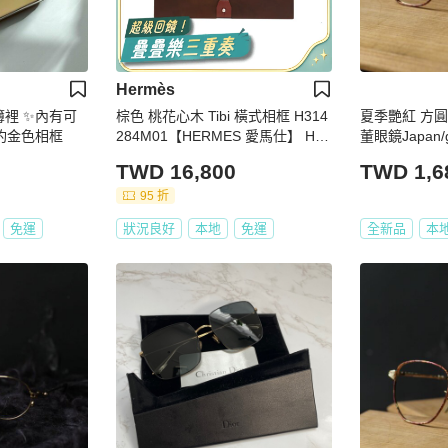
Hermès
簿裡 ✨內有可
棕色 桃花心木 Tibi 橫式相框 H314
夏季艷紅 方
美洲豹金色相框
284M01【HERMES 愛馬仕】 H31
董眼鏡Japan/g
4284M01
TWD 16,800
TWD 1,6
95 折
免運
狀況良好
本地
免運
全新品
本