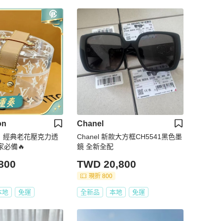
on
Chanel
ton · 經典老花壓克力透
Chanel 新款大方框CH5541黑色墨
家必備🔥
鏡 全新全配
800
TWD 20,800
現折 800
本地
免運
全新品
本地
免運