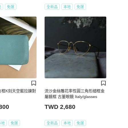
地
免運
全新品
本地
免運
:: 方框K刻天空藍拉鍊對
流沙金絲雕花率性圓三角形細框金
屬鏡框 古董眼鏡 Italy/glasses
800
TWD 2,680
本地
免運
全新品
本地
免運