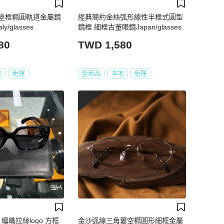
塗框橢圓軌道金屬鏡
經典簡約金絲弧形線性半框式圓型
y/glasses
鏡框 細框古董眼鏡Japan/glasses
80
TWD 1,580
地
免運
全新品
本地
免運
兒 編織拉絲logo 方框
金沙弧線三角簍空橢圓形細框金屬