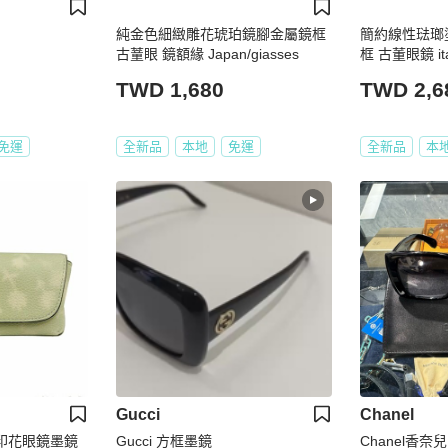
純金色細緻雕花琥珀鏡腳金屬鏡框
簡約線性琺瑯
古蕫眼 鏡額緣 Japan/giasses
框 古董眼鏡 ital
TWD 1,680
TWD 2,6
免運
全新品
本地
免運
全新品
本
Gucci
Chanel
花卉印花眼鏡墨鏡
Gucci 方框墨鏡
Chanel香奈