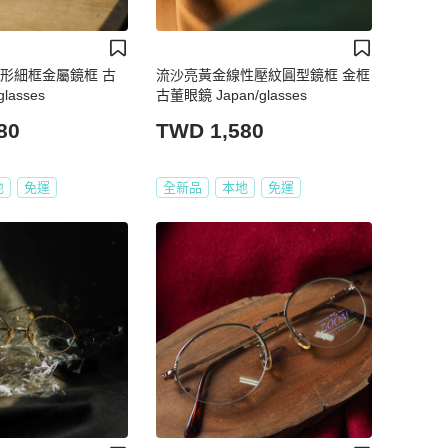
圓形細框金屬鏡框 古
流沙亮黃金線性壓紋圓型鏡框 金框
lasses
古董眼鏡 Japan/glasses
80
TWD 1,580
地
免運
全新品
本地
免運