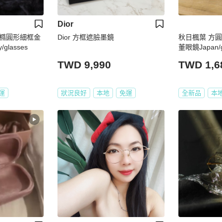
Dior
橢圓形細框金
Dior 方框遮臉墨鏡
秋日楓葉 方
glasses
董眼鏡Japan/g
TWD 9,990
TWD 1,6
運
狀況良好
本地
免運
全新品
本