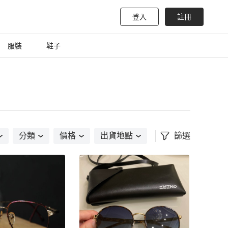
登入
註冊
服裝
鞋子
分類
價格
出貨地點
篩選