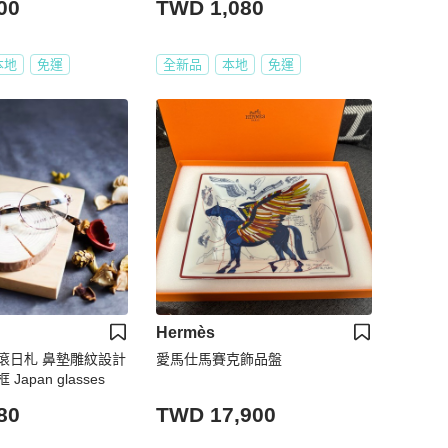
00
TWD 1,080
本地
免運
全新品
本地
免運
Hermès
滾日札 鼻墊雕紋設計
愛馬仕馬賽克飾品盤
apan glasses
80
TWD 17,900