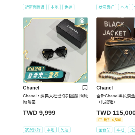
近新閒置品
本地
免運
狀況良好
本地
Chanel
Chanel
Chanel • 經典大框琺瑯釦墨鏡 🈶原
全新Chanel黑色
廠盒裝
（化妝箱）
TWD 9,999
TWD 115,00
現折 4,500
狀況良好
本地
免運
全新品
本地
免