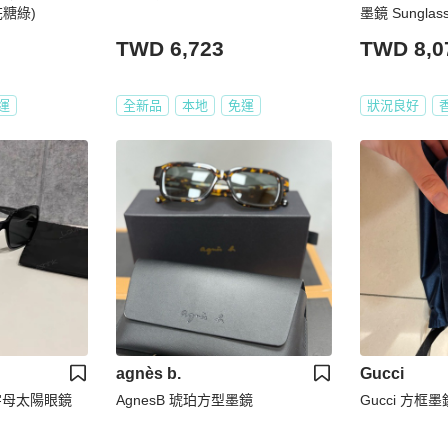
糖綠)
墨鏡 Sungla
TWD 6,723
TWD 8,0
運
全新品
本地
免運
狀況良好
agnès b.
Gucci
色字母太陽眼鏡
AgnesB 琥珀方型墨鏡
Gucci 方框墨