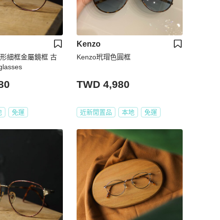
Kenzo
圓形細框金屬鏡框 古
Kenzo玳瑁色圓框
lasses
80
TWD 4,980
地
免運
近新閒置品
本地
免運