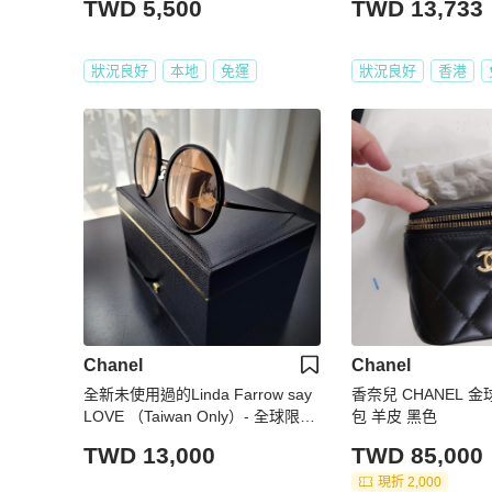
TWD 5,500
TWD 13,733
狀況良好
本地
免運
狀況良好
香港
Chanel
Chanel
全新未使用過的Linda Farrow say
香奈兒 CHANEL 
LOVE （Taiwan Only）- 全球限量
包 羊皮 黑色
50支的Linda Farrow KEW say LO
TWD 13,000
TWD 85,000
VE 水銀鏡面墨鏡 / 太陽眼鏡
現折 2,000