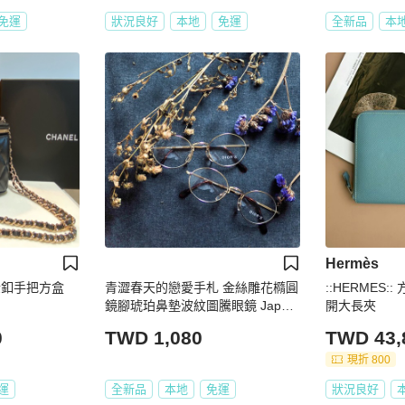
免運
狀況良好
本地
免運
全新品
本
Hermès
淡金釦手把方盒
青澀春天的戀愛手札 金絲雕花橢圓
::HERMES
鏡腳琥珀鼻墊波紋圖騰眼鏡 Japan
開大長夾
日本好學生 金框 雕花鏡框
0
TWD 1,080
TWD 43,
現折 800
運
全新品
本地
免運
狀況良好