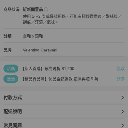
Valentino Garavani
女鞋
商品狀態與細節
商品狀況
近新閒置品
使用 1～2 次或僅試用過，可能有極輕微磨痕／髮絲紋／
刮痕／汙漬／氣味。
近新閒置品
Valentino Garavani
女鞋
分類資訊
分類
女鞋
跟鞋
女鞋
/
跟鞋
推薦
Valentino Garavani
Valentino Garavani
精品
推薦清單
女鞋
品牌介紹
品牌
Valentino Garavani
活動
【新人首購】最高現折 $1,200
領取
活動
【精品真品險】仿品全額退款 最高再賠 5 萬
領取
付款方式
配送說明
常見問題