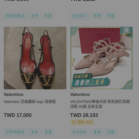
近新閒置品
本地
免運
狀況尚可
香港
免運
Valentino
Valentino
Valentino 范倫鐵諾 logo 高跟鞋
VALENTINO/華倫天奴 粉色鉚釘高跟
涼鞋 35碼 全新全套
TWD 17,000
TWD 28,193
現折 800
近新閒置品
本地
免運
狀況良好
香港
免運