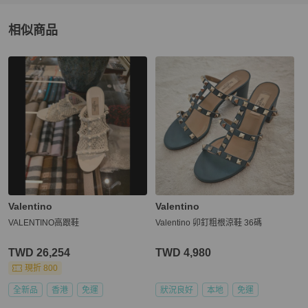
相似商品
更多相似
Valentino Garavani
女鞋
推薦精品
Valentino
Valentino
VALENTINO高跟鞋
Valentino 卯釘粗根涼鞋 36碼
TWD 26,254
TWD 4,980
現折 800
全新品
香港
免運
狀況良好
本地
免運