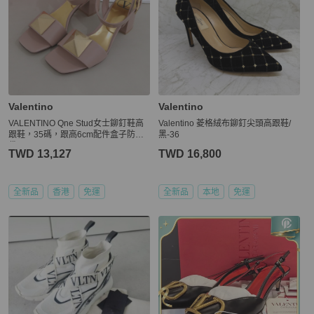
Valentino
Valentino
VALENTINO Qne Stud女士鉚釘鞋高
Valentino 菱格絨布鉚釘尖頭高跟鞋/
跟鞋，35碼，跟高6cm配件盒子防塵
黑-36
袋。
TWD 13,127
TWD 16,800
全新品
香港
免運
全新品
本地
免運