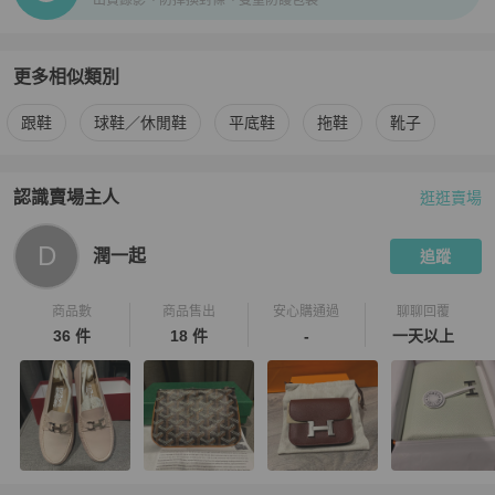
出貨錄影、防掉換封條、雙重防護包裝
更多相似類別
更多
Valentino Garavani
女鞋
相似商品推薦
跟鞋
球鞋／休閒鞋
平底鞋
拖鞋
靴子
認識賣場主人
逛逛賣場
PopChill 拍拍圈嚴選賣家
潤一起
介紹
D
潤一起
追蹤
商品數
商品售出
安心購通過
聊聊回覆
36 件
18 件
-
一天以上