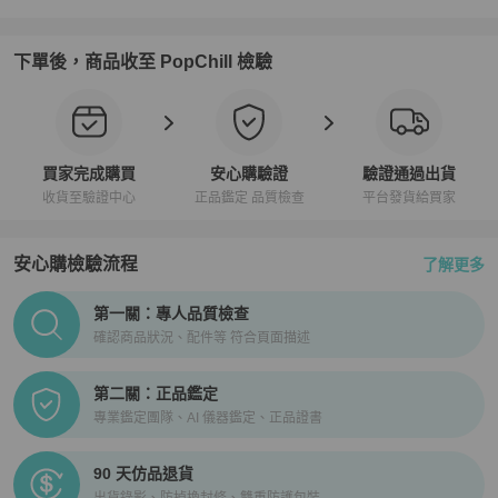
下單後，商品收至 PopChill 檢驗
買家完成購買
安心購驗證
驗證通過出貨
收貨至驗證中心
正品鑑定 品質檢查
平台發貨給買家
安心購檢驗流程
了解更多
PopChill拍拍圈正品驗證、安心購檢驗流程介紹
第一關：專人品質檢查
確認商品狀況、配件等 符合頁面描述
第二關：正品鑑定
專業鑑定團隊、AI 儀器鑑定、正品證書
90 天仿品退貨