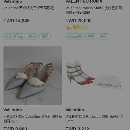
Valentino
VALENTINO ROMA
Valentino 西瓜红皮革绑带高跟鞋
Valentino Roman Stud牛皮純色尖頭
穆勒鞋拖鞋38碼
TWD 14,945
TWD 28,000
現折 800
近新閒置品
香港
免運
狀況良好
本地
免運
Valentino
Valentino
✨狀況98成新 Valentino 淺藍色卯釘高
VALENTINO Rockstud 鍋釘 高踭鞋 6
跟鞋 38.5
0mm
TWD 8,900
TWD 3,232