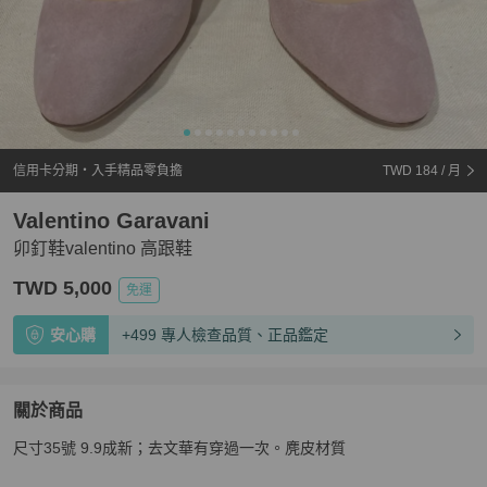
信用卡分期・入手精品零負擔
TWD 184
/ 月
Valentino Garavani
卯釘鞋valentino 高跟鞋
TWD 5,000
免運
安心購
+499 專人檢查品質、正品鑑定
關於商品
關於
尺寸35號 9.9成新；去文華有穿過一次。麂皮材質
卯釘鞋valentino 高跟鞋
商品詳情與購買須知