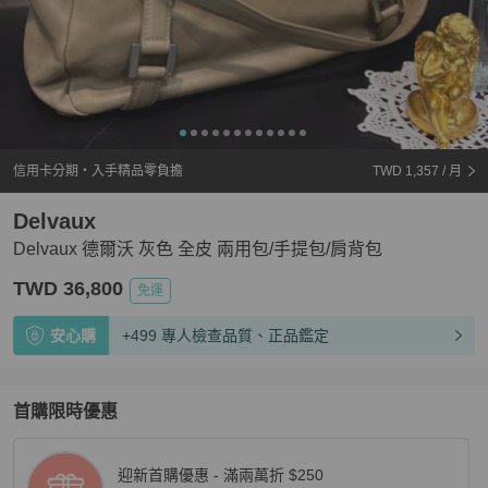
信用卡分期・入手精品零負擔
TWD 1,357
/ 月
Delvaux
Delvaux 德爾沃 灰色 全皮 兩用包/手提包/肩背包
TWD 36,800
免運
安心購
+499 專人檢查品質、正品鑑定
首購限時優惠
迎新首購優惠 - 滿兩萬折 $250