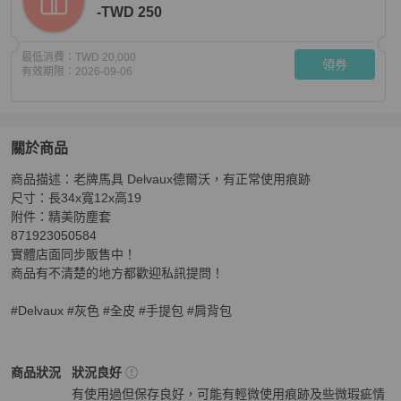
-TWD 250
最低消費：
TWD 20,000
領券
有效期限：
2026-09-06
關於商品
關於
商品描述：老牌馬具 Delvaux德爾沃，有正常使用痕跡

Delvaux 德爾沃 灰色 全皮 兩用包/手提包/肩背包
商品詳情
尺寸：長34x寬12x高19

附件：精美防塵套

871923050584

實體店面同步販售中！

商品有不清楚的地方都歡迎私訊提問！

#Delvaux #灰色 #全皮 #手提包 #肩背包
Delvaux
女包
商品狀態與細節
商品狀況
狀況良好
有使用過但保存良好，可能有輕微使用痕跡及些微瑕疵情