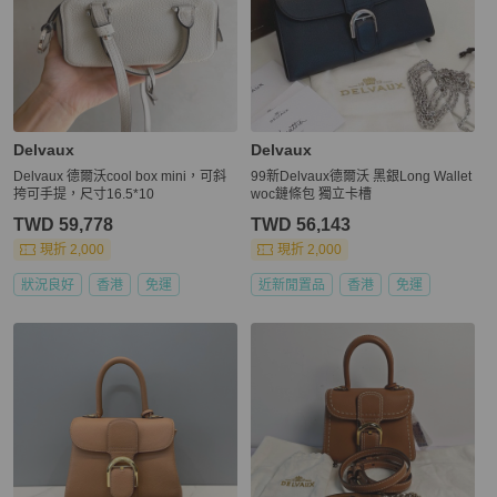
Delvaux
Delvaux
Delvaux 德爾沃cool box mini，可斜
99新Delvaux德爾沃 黑銀Long Wallet
挎可手提，尺寸16.5*10
woc鏈條包 獨立卡槽
TWD 59,778
TWD 56,143
現折 2,000
現折 2,000
狀況良好
香港
免運
近新閒置品
香港
免運