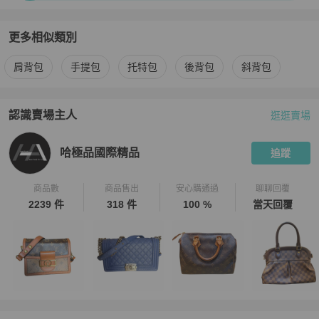
更多相似類別
更多
Delvaux
女包
相似商品推薦
肩背包
手提包
托特包
後背包
斜背包
認識賣場主人
逛逛賣場
PopChill 拍拍圈嚴選賣家
哈極品國際精品
介紹
哈極品國際精品
追蹤
商品數
商品售出
安心購通過
聊聊回覆
2239 件
318 件
100 %
當天回覆