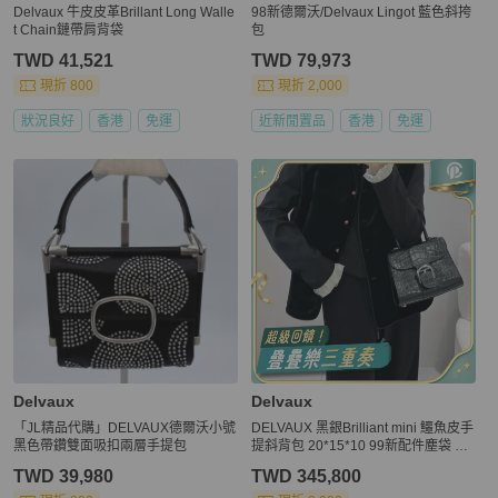
Delvaux 牛皮皮革Brillant Long Walle
98新德爾沃/Delvaux Lingot 藍色斜挎
t Chain鏈帶肩背袋
包
TWD 41,521
TWD 79,973
現折 800
現折 2,000
狀況良好
香港
免運
近新閒置品
香港
免運
Delvaux
Delvaux
「JL精品代購」DELVAUX德爾沃小號
DELVAUX 黑銀Brilliant mini 鱷魚皮手
黑色帶鑽雙面吸扣兩層手提包
提斜背包 20*15*10 99新配件塵袋 鏡
子
TWD 39,980
TWD 345,800