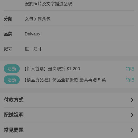
況於照片及文字描述呈現
狀況良好
Delvaux
女包
分類資訊
分類
女包
肩背包
女包
/
肩背包
推薦
Delvaux
Delvaux
精品
推薦清單
女包
品牌介紹
品牌
Delvaux
尺寸
單一尺寸
活動
【新人首購】最高現折 $1,200
領取
活動
【精品真品險】仿品全額退款 最高再賠 5 萬
領取
付款方式
配送說明
常見問題