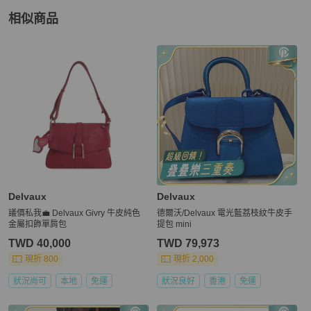
相似商品
更多相似
Delvaux
女包
推薦精品
Delvaux
Delvaux
議價私我💼 Delvaux Givry 牛皮純色
德爾沃/Delvaux 電光藍荔枝紋牛皮手
金屬扣飾單肩包
提包 mini
TWD 40,000
TWD 79,973
現折 800
現折 2,000
狀況尚可
本地
免運
狀況良好
香港
免運