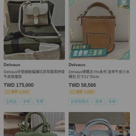
Delvaux
Delvaux
Delvaux中號細緻編織拉菲草圖案拼接
Delvaux德爾沃 Pin系列 金棕牛皮小水
牛皮限量款
桶包 尺寸21*20cm
TWD 175,000
TWD 58,566
現折 4,500
現折 2,000
全新品
本地
免運
近新閒置品
香港
免運