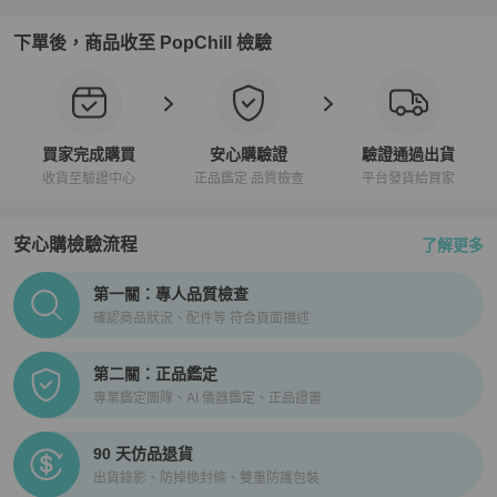
下單後，商品收至 PopChill 檢驗
買家完成購買
安心購驗證
驗證通過出貨
收貨至驗證中心
正品鑑定 品質檢查
平台發貨給買家
安心購檢驗流程
了解更多
PopChill拍拍圈正品驗證、安心購檢驗流程介紹
第一關：專人品質檢查
確認商品狀況、配件等 符合頁面描述
第二關：正品鑑定
專業鑑定團隊、AI 儀器鑑定、正品證書
90 天仿品退貨
出貨錄影、防掉換封條、雙重防護包裝