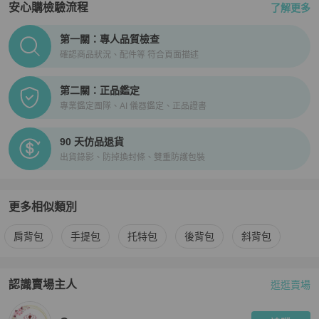
安心購檢驗流程
了解更多
PopChill拍拍圈正品驗證、安心購檢驗流程介紹
第一關：專人品質檢查
確認商品狀況、配件等 符合頁面描述
第二關：正品鑑定
專業鑑定團隊、AI 儀器鑑定、正品證書
90 天仿品退貨
出貨錄影、防掉換封條、雙重防護包裝
更多相似類別
更多
Marc Jacobs
女包
相似商品推薦
肩背包
手提包
托特包
後背包
斜背包
認識賣場主人
逛逛賣場
PopChill 拍拍圈嚴選賣家
Queen
介紹