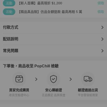
活動
【新人首購】最高現折 $1,200
領取
活動
【精品真品險】仿品全額退款 最高再賠 5 萬
領取
付款方式
配送說明
常見問題
下單後，商品收至 PopChill 檢驗
買家完成購買
安心購驗證
驗證通過出貨
收貨至驗證中心
正品鑑定 品質檢查
平台發貨給買家