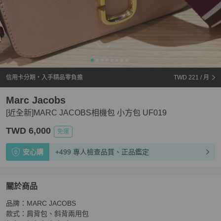
信用卡分期・入手精品零負擔
TWD 221
/ 月
Marc Jacobs
[近全新]MARC JACOBS相機包 小方包 UF019
TWD 6,000
免運
安心購
+499 專人檢查品質、正品鑑定
關於商品
關於
品牌：MARC JACOBS

[近全新]MARC JACOBS相機包 小方包 UF019
商品詳情
款式：肩背包、斜背兩用包
