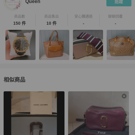
Queen
追蹤
商品數
商品售出
安心購通過
聊聊回覆
150 件
10 件
-
-
相似商品
更多相似
Marc Jacobs
女包
推薦精品