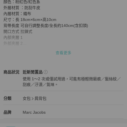
顏色：粉紅色/紅色系

外層材質 ：防刮牛皮

內層材質：織布

尺寸：長 18cm×6cm×高10cm

背帶長度 可自行調整長度/全長約140cm(含扣頭)

開口方式 拉鍊式

內部夾層 1

外部夾層 2

查看更多
代朋友出售

買沒多久後換了職業，背小包的機會便很少故出售
Marc Jacobs
女包
商品狀態與細節
商品狀況
近新閒置品
使用 1～2 次或僅試用過，可能有極輕微磨痕／髮絲紋／
刮痕／汙漬／氣味。
近新閒置品
Marc Jacobs
女包
分類資訊
分類
女包
肩背包
女包
/
肩背包
推薦
Marc Jacobs
Marc Jacobs
精品
推薦清單
女包
品牌介紹
品牌
Marc Jacobs