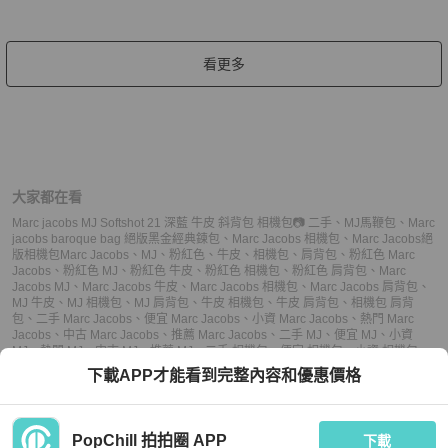
看更多
大家都在看
Marc jacobs MJ Softshot 21 深藍 牛皮 斜背包 相機包📷 二手
、
MJ馬鞭包
、
Marc
jacobs baroque bag 絕版黑金經典鍊包
、
Marc Jacobs 相機包
、
Marc Jacobs絕
版相機包
Marc Jacobs
、
MJ
、
粉紅色
、
牛皮
、
相機包
、
肩背包
、
粉紅色 Marc
Jacobs
、
粉紅色 MJ
、
粉紅色 牛皮
、
粉紅色 相機包
、
粉紅色 肩背包
、
Marc
Jacobs MJ
、
Marc Jacobs 牛皮
、
Marc Jacobs 相機包
、
Marc Jacobs 肩背包
、
MJ 牛皮
、
MJ 相機包
、
MJ 肩背包
、
牛皮 相機包
、
牛皮 肩背包
、
相機包 肩背
包
、
二手 Marc Jacobs
、
便宜 Marc Jacobs
、
小資 Marc Jacobs
、
熱門 Marc
Jacobs
、
中古 Marc Jacobs
、
推薦 Marc Jacobs
、
二手 MJ
、
便宜 MJ
、
小資
MJ
、
熱門 MJ
、
中古 MJ
、
推薦 MJ
、
二手 相機包
、
便宜 相機包
、
小資 相機包
、
熱門 相機包
、
中古 相機包
、
推薦 相機包
、
二手 肩背包
、
便宜 肩背包
、
小資 肩
下載APP才能看到完整內容和優惠價格
背包
、
熱門 肩背包
、
中古 肩背包
、
推薦 肩背包
PopChill 拍拍圈 APP
下載