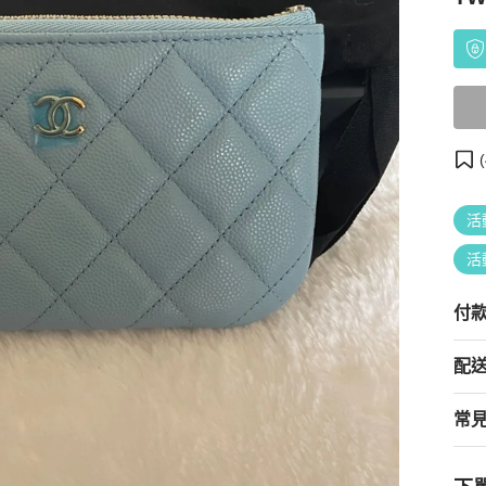
(
活
活
付
配
常