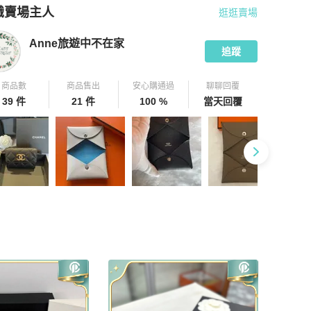
識賣場主人
逛逛賣場
pChill 拍拍圈嚴選賣家
Anne旅遊中不在家
介紹
Anne旅遊中不在家
追蹤
商品數
商品售出
安心購通過
聊聊回覆
39 件
21 件
100 %
當天回覆