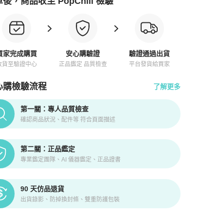
後，商品收至 PopChill 檢驗
買家完成購買
安心購驗證
驗證通過出貨
收貨至驗證中心
正品鑑定 品質檢查
平台發貨給買家
心購檢驗流程
了解更多
pChill拍拍圈正品驗證、安心購檢驗流程介紹
第一關：專人品質檢查
確認商品狀況、配件等 符合頁面描述
第二關：正品鑑定
專業鑑定團隊、AI 儀器鑑定、正品證書
90 天仿品退貨
出貨錄影、防掉換封條、雙重防護包裝