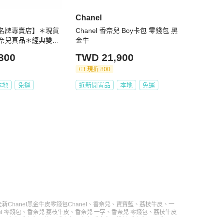
Chanel
名牌專賣店】＊現貨
Chanel 香奈兒 Boy卡包 零錢包 黑
香奈兒真品＊經典雙C
金牛
銀雙C釦式零錢包
800
TWD 21,900
現折 800
本地
免運
近新閒置品
本地
免運
全新Chanel黑金牛皮零錢包
Chanel
、
香奈兒
、
寶寶藍
、
荔枝牛皮
、
一
el 零錢包
、
香奈兒 荔枝牛皮
、
香奈兒 一字
、
香奈兒 零錢包
、
荔枝牛皮