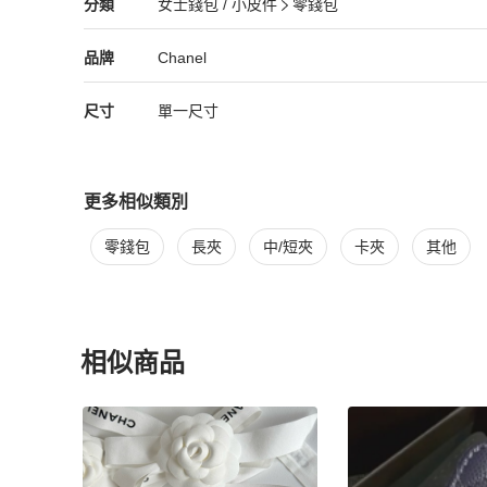
Chanel
女士錢包 / 小皮件
分類資訊
分類
女士錢包 / 小皮件
零錢包
女士錢包 / 小皮件
/
零錢包
推薦
💁‍♀️購買前：

有商品上的問題請務必在購買前確認清

Chanel
Chanel
精品
推薦清單
女士錢包 / 小皮件
品牌介紹
品牌
Chanel
楚，購買後不接受任何理由退貨🙅‍♀️

尺寸
單一尺寸
🙇🏻‍♀️離櫃商品，高標請繞道🙇🏻‍♀️

📷商品全為自己拍攝，非專業攝影者，無法完美呈現商品的美
更多相似類別
更多
Chanel
女士錢包 / 小皮件
相似商品推薦
零錢包
長夾
中/短夾
卡夾
其他
相似商品
更多相似
Chanel
女士錢包 / 小皮件
推薦精品