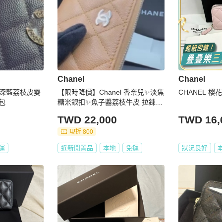
Chanel
Chanel
l 深藍荔枝皮雙
【限時降價】Chanel 香奈兒✨淡焦
CHANEL 
卡包
糖米銀扣✨魚子醬荔枝牛皮 拉鍊零
錢包 (晶片/芯片款) (附盒/塵袋/小
TWD 22,000
TWD 16,
書)
現折 800
運
近新閒置品
本地
免運
狀況良好