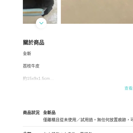
關於商品
關於
全新

香奈兒寶寶藍荔枝牛皮一字零錢包
商品詳情與購
荔枝牛皮

約15x9x1.5cm

查看
附：盒子.防塵袋.緞帶.山茶花.購證影本

📈香奈兒漲漲漲不停，已經比愛馬仕還貴，每個sa已不知
Chanel
女士錢包 / 小皮件
商品狀態與細節
商品狀況
全新品
格上漲報價出錯，加上防止代購，全球全採取限購令，若非V
僅離櫃且從未使用／試用過。無任何放置痕跡，
💕所以您若喜歡我釋出的珍藏包，趕緊喊我要，畢盡早買早享受
全新品