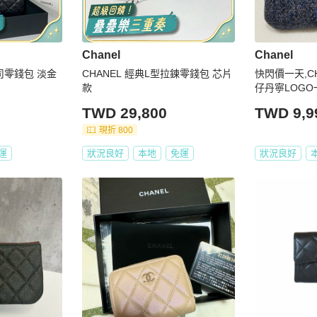
Chanel
Chanel
吐司零錢包 淡金
CHANEL 經典L型拉鍊零錢包 芯片
快閃價一天,C
款
仔丹寧LOGO
包
TWD 29,800
TWD 9,9
現折 800
運
狀況良好
本地
免運
狀況良好