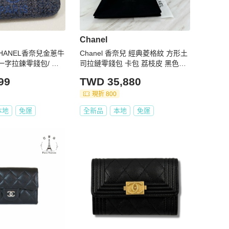
Chanel
HANEL香奈兒金蔥牛
Chanel 香奈兒 經典菱格紋 方形土
一字拉鍊零錢包/ 卡
司拉鏈零錢包 卡包 荔枝皮 黑色金
釦
99
TWD 35,880
現折 800
本地
免運
全新品
本地
免運