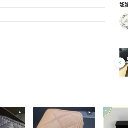
認
Po
感，敬請見諒📷