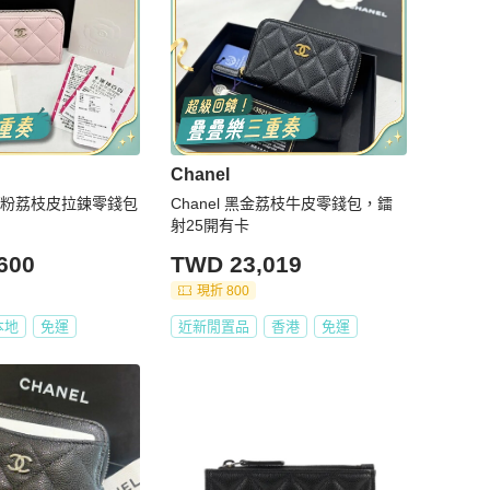
Chanel
櫻花粉荔枝皮拉鍊零錢包
Chanel 黑金荔枝牛皮零錢包，鐳
射25開有卡
600
TWD 23,019
現折 800
本地
免運
近新閒置品
香港
免運