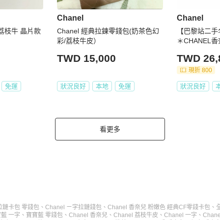
Chanel
Chanel
 荔枝牛 晶片款
Chanel 經典拉鍊零錢包(奶茶色幻
【巴黎站二手
彩/荔枝牛皮）
＊CHANEL
黑色菱格荔枝
TWD 15,000
TWD 26,
現折 800
免運
狀況良好
本地
免運
狀況良好
看更多
限定款拉鏈卡包 零錢包
、
Chanel ㄧ字拉鏈錢包
、
Chanel 香奈兒 粉嫩色 經典CF零錢卡包
、
藍 一字
、
寶寶藍 零錢包
、
Chanel 香奈兒
、
Chanel 荔枝牛皮
、
Chanel 一字
、
Chan