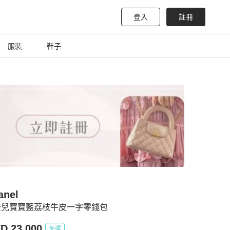
登入
註冊
服裝
鞋子
anel
奈兒寶寶藍荔枝牛皮一字零錢包
D 23,000
免運