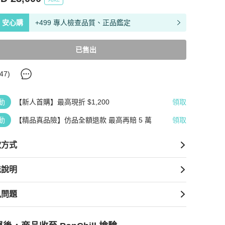
安心購
+499 專人檢查品質、正品鑑定
已售出
47
)
動
【新人首購】最高現折 $1,200
領取
動
【精品真品險】仿品全額退款 最高再賠 5 萬
領取
款方式
送說明
見問題