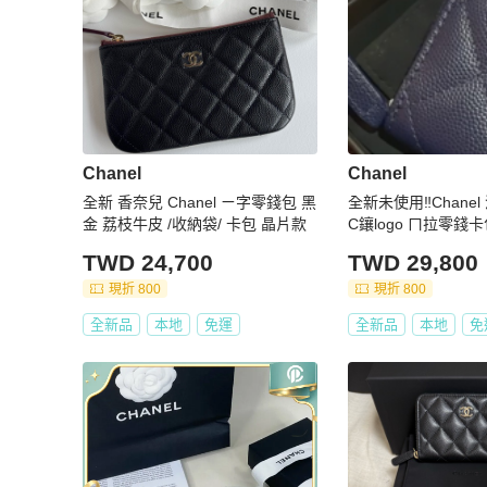
Chanel
Chanel
全新 香奈兒 Chanel ㄧ字零錢包 黑
全新未使用‼️Chane
金 荔枝牛皮 /收納袋/ 卡包 晶片款
C鑲logo ㄇ拉零錢
TWD 24,700
TWD 29,800
現折 800
現折 800
全新品
本地
免運
全新品
本地
免