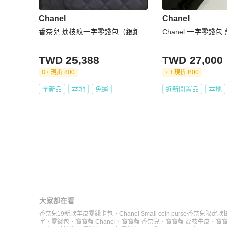
Chanel
Chanel
香奈兒 荔枝紋一字零錢包（銀釦
Chanel 一字零錢包
TWD 25,388
TWD 27,000
現折 800
現折 800
全新品
本地
免運
近新閒置品
本地
大家都在看
香奈兒19新款羊皮零錢卡包
、
Chanel Small coin purse香奈兒
字
、
零錢包
、
寶寶藍 Chanel
、
寶寶藍 香奈兒
、
寶寶藍 荔枝牛皮
、
寶寶