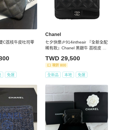
Chanel
銀雙C荔枝牛皮吐司零
七夕快樂🎉914intheair 『全新全配
稀有款』Chanel 黑銀牛 荔枝皮 一
字零錢包 L型零錢包 卡包
800
TWD 29,500
現折 800
地
免運
全新品
本地
免運